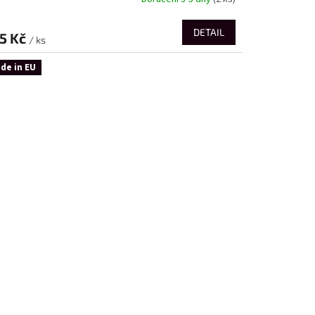
DETAIL
5 Kč
/ ks
de in EU