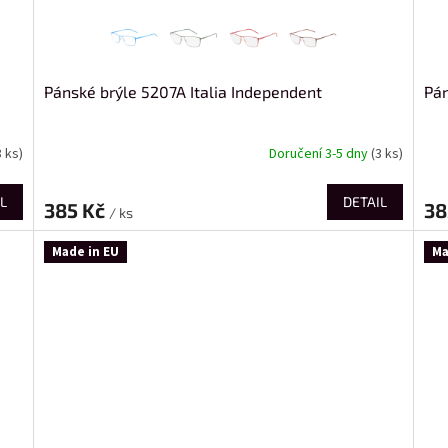
Pánské brýle 5207A Italia Independent
Pán
8 ks)
Doručení 3-5 dny
(3 ks)
L
DETAIL
385 Kč
38
/ ks
Made in EU
Ma