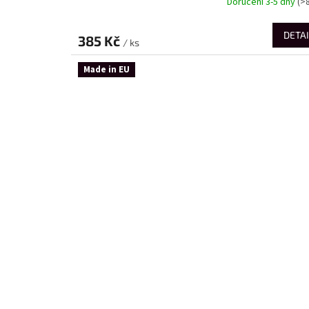
Doručení 3-5 dny
(>
DETAI
385 Kč
/ ks
Made in EU