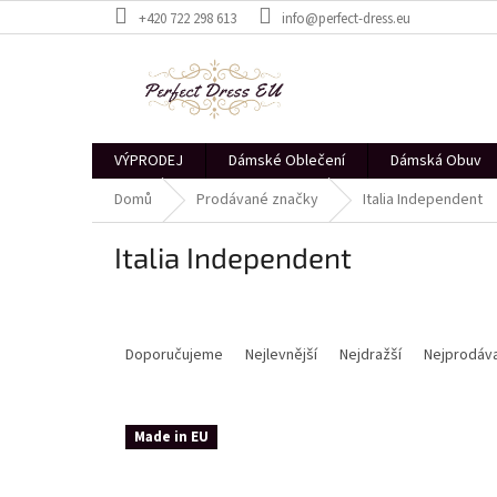
Přejít
+420 722 298 613
info@perfect-dress.eu
na
obsah
VÝPRODEJ
Dámské Oblečení
Dámská Obuv
Domů
Prodávané značky
Italia Independent
Italia Independent
Ř
a
Doporučujeme
Nejlevnější
Nejdražší
Nejprodáva
z
e
V
n
Made in EU
ý
í
p
p