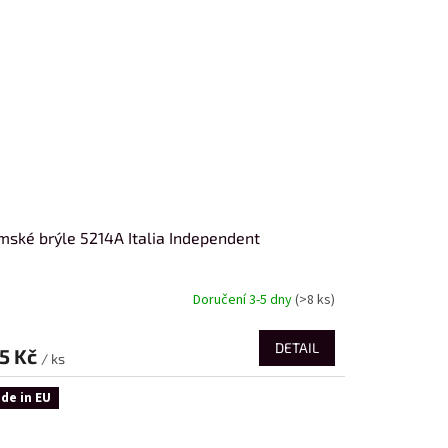
ské brýle 5214A Italia Independent
Doručení 3-5 dny
(>8 ks)
DETAIL
5 Kč
/ ks
de in EU