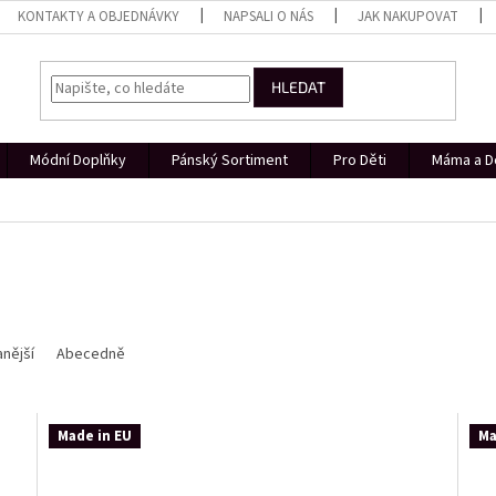
KONTAKTY A OBJEDNÁVKY
NAPSALI O NÁS
JAK NAKUPOVAT
HLEDAT
Módní Doplňky
Pánský Sortiment
Pro Děti
Máma a D
nější
Abecedně
Made in EU
Ma