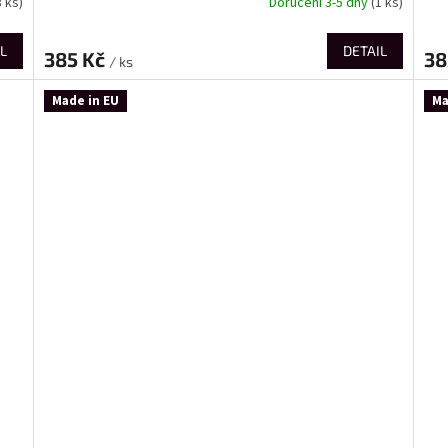
8 ks)
Doručení 3-5 dny
(1 ks)
L
DETAIL
385 Kč
38
/ ks
Made in EU
Ma