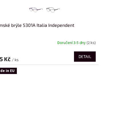
ské brýle 5301A Italia Independent
Doručení 3-5 dny
(2 ks)
DETAIL
5 Kč
/ ks
de in EU