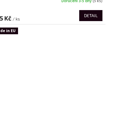
Doručení 3-5 dny
(5 ks)
DETAIL
5 Kč
/ ks
de in EU