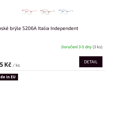
ské brýle 5206A Italia Independent
Doručení 3-5 dny
(3 ks)
DETAIL
5 Kč
/ ks
de in EU