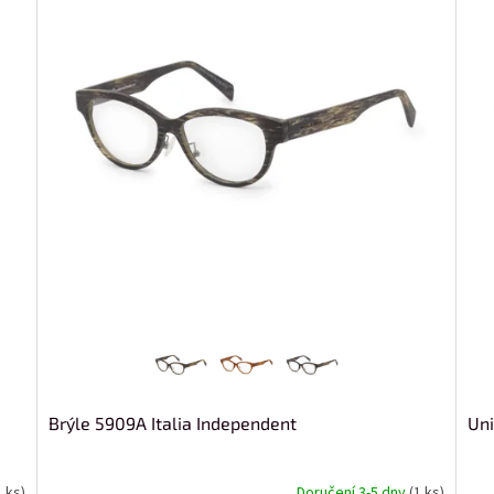
Brýle 5909A Italia Independent
Uni
1 ks)
Doručení 3-5 dny
(1 ks)