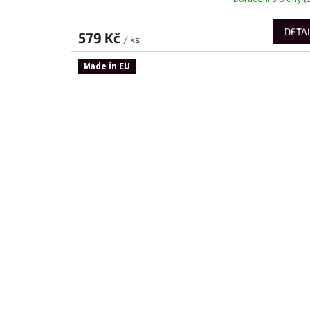
DETAI
579 Kč
/ ks
Made in EU