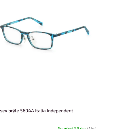
sex brýle 5604A Italia Independent
Doručení 3-5 dny
(2 ks)