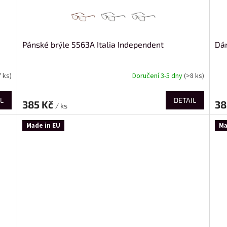
Pánské brýle 5563A Italia Independent
Dám
7 ks)
Doručení 3-5 dny
(>8 ks)
L
DETAIL
385 Kč
38
/ ks
Made in EU
Ma