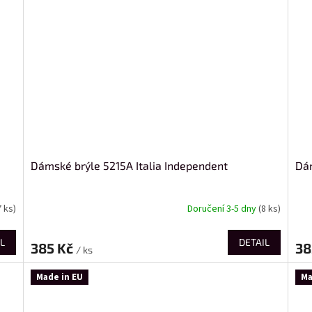
Dámské brýle 5215A Italia Independent
Dám
7 ks)
Doručení 3-5 dny
(8 ks)
L
DETAIL
385 Kč
38
/ ks
Made in EU
Ma