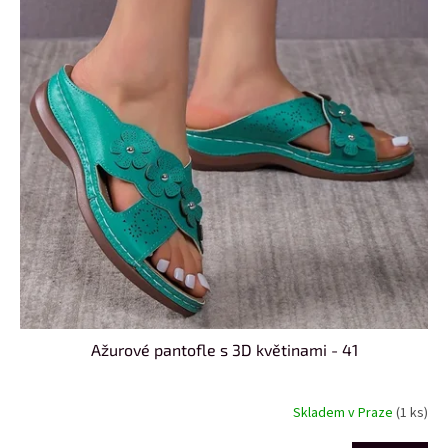
s
u
p
k
r
t
o
ů
d
u
k
t
ů
Ažurové pantofle s 3D květinami - 41
Skladem v Praze
(1 ks)