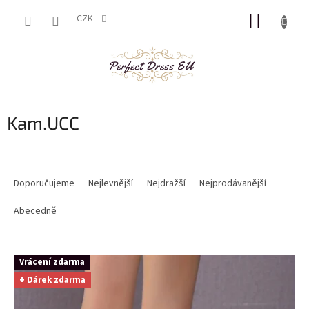
Přejít
NÁKUP
na
CZK
obsah
KOŠÍK
Kam.UCC
Ř
a
Doporučujeme
Nejlevnější
Nejdražší
Nejprodávanější
z
e
Abecedně
n
í
V
p
Vrácení zdarma
ý
r
+ Dárek zdarma
p
o
i
d