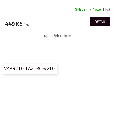
Skladem v Praze
(1 ks)
DETAIL
449 Kč
/ ks
5
položek celkem
O
v
l
Z
á
á
d
p
a
a
c
VÝPRODEJ AŽ -80% ZDE
t
í
í
p
r
v
k
y
v
ý
p