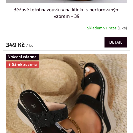
Béžové letní nazouváky na klínku s perforovaným
vzorem - 39
Skladem v Praze
(1 ks)
DETAIL
349 Kč
/ ks
Vrácení zdarma
+ Dárek zdarma