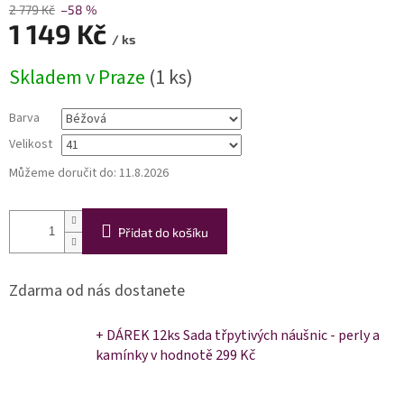
2 779 Kč
–58 %
1 149 Kč
/ ks
Měrná
Skladem v Praze
(1 ks)
cena:
Barva
Velikost
Můžeme doručit do:
11.8.2026
Přidat do košíku
Zdarma od nás dostanete
+ DÁREK 12ks Sada třpytivých náušnic - perly a
kamínky
v hodnotě 299 Kč