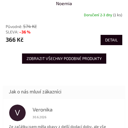
Noemia
Doručení 2-3 dny
(1 ks)
574 Kč
–36 %
366 Kč
DETAIL
ZOBRAZIT VŠECHNY PODOBNÉ PRODUKTY
Veronika
V
Hodnocení obchodu je 5 z 5 hvězdiček.
30.6.2026
Ze začátku jsem měla obavy z delší dodací doby, ale vše