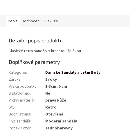
Popis
Hodnocení
Diskuze
Detailní popis produktu
Klasické retro sandály s hranatou špičkou
Doplňkové parametry
Kategorie
:
Dámské Sandály a Letní Boty
Záruka
:
2 roky
Výška podpatku
:
1-3cm, 5 cm
S platformou
:
Ne
Vrchní materiál
:
pravá kůže
Styl
:
Retro
Boční strana
:
Otevřená
Typ sandálů
:
Moderní sandály
Potisk / vzor
:
Jednobarevný