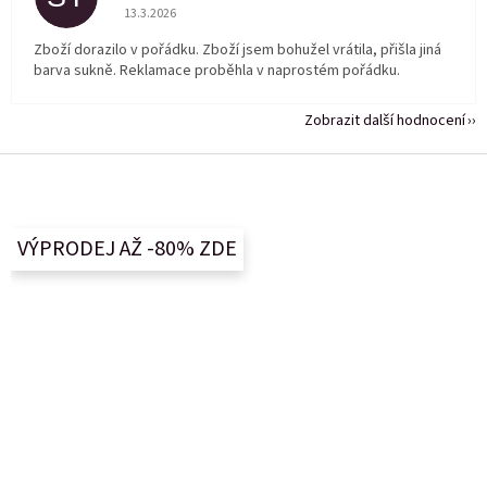
Hodnocení obchodu je 5 z 5 hvězdiček.
13.3.2026
Zboží dorazilo v pořádku. Zboží jsem bohužel vrátila, přišla jiná
barva sukně. Reklamace proběhla v naprostém pořádku.
Zobrazit další hodnocení
Z
á
p
a
VÝPRODEJ AŽ -80% ZDE
t
í