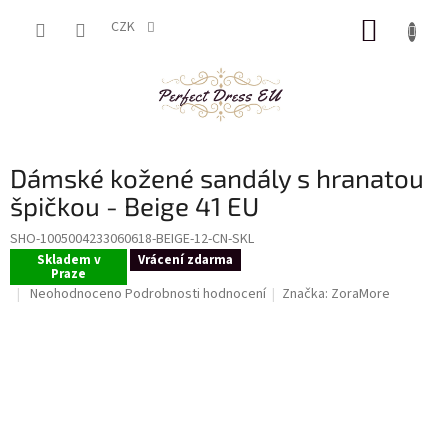
Přejít
NÁKUP
na
CZK
obsah
KOŠÍK
Dámské kožené sandály s hranatou
špičkou - Beige 41 EU
SHO-1005004233060618-BEIGE-12-CN-SKL
Skladem v
Vrácení zdarma
Praze
Průměrné
Neohodnoceno
Podrobnosti hodnocení
Značka:
ZoraMore
hodnocení
produktu
je
0,0
z
5
hvězdiček.