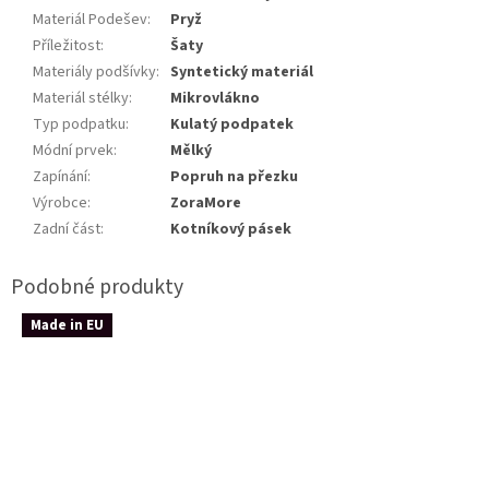
Materiál Podešev
:
Pryž
Příležitost
:
Šaty
Materiály podšívky
:
Syntetický materiál
Materiál stélky
:
Mikrovlákno
Typ podpatku
:
Kulatý podpatek
Módní prvek
:
Mělký
Zapínání
:
Popruh na přezku
Výrobce
:
ZoraMore
Zadní část
:
Kotníkový pásek
Made in EU