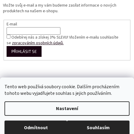
Vložte svůj e-mail a my vám budeme zasílat informace o nových
produktech na našem e-shopu.
E-mail
Odebírej nás a získej 3% SLEVU! Vložením e-mailu souhlasíte
se
zpracováním osobních údajů.
PŘIHLÁSIT SE
Tento web používá soubory cookie. Dalším procházením
tohoto webu vyjadřujete souhlas s jejich používáním.
Vytvořil Shoptet
Nastavení
Copyright 2026
Perfect Dress EU
. Všechna práva vyhrazena.
Odmítnout
Souhlasím
Upravit nastavení cookies