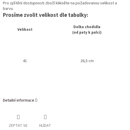
Pro zjištění dostupnosti zboží klikněte na požadovanou velikost a
barvu.
Prosíme zvolit velikost dle tabulky:
Dolka chodidla
Velikost
(od paty k palci)
41
26,5 cm
Detailní informace
ZEPTAT SE
HLÍDAT