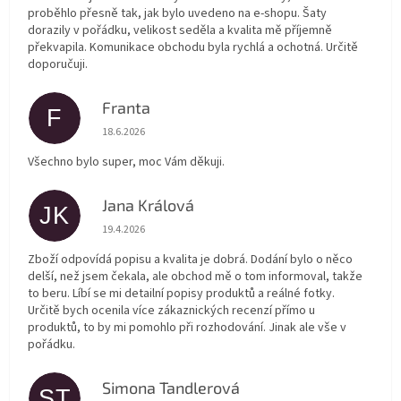
proběhlo přesně tak, jak bylo uvedeno na e-shopu. Šaty
dorazily v pořádku, velikost seděla a kvalita mě příjemně
překvapila. Komunikace obchodu byla rychlá a ochotná. Určitě
doporučuji.
Franta
F
Hodnocení obchodu je 5 z 5 hvězdiček.
18.6.2026
Všechno bylo super, moc Vám děkuji.
Jana Králová
JK
Hodnocení obchodu je 5 z 5 hvězdiček.
19.4.2026
Zboží odpovídá popisu a kvalita je dobrá. Dodání bylo o něco
delší, než jsem čekala, ale obchod mě o tom informoval, takže
to beru. Líbí se mi detailní popisy produktů a reálné fotky.
Určitě bych ocenila více zákaznických recenzí přímo u
produktů, to by mi pomohlo při rozhodování. Jinak ale vše v
pořádku.
Simona Tandlerová
ST