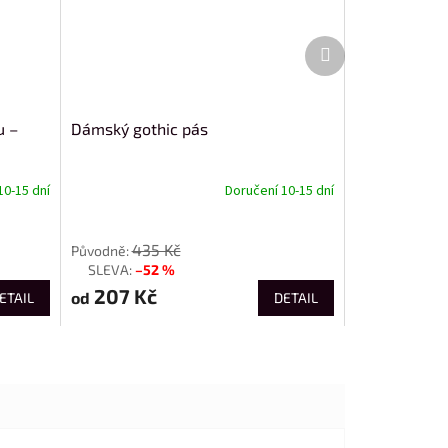
Další
produkt
u –
Dámský gothic pás
10-15 dní
Doručení 10-15 dní
od
435 Kč
–52 %
až
207 Kč
od
ETAIL
DETAIL