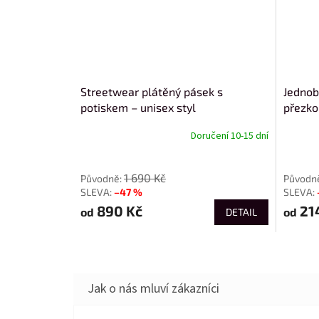
Streetwear plátěný pásek s
Jednob
potiskem – unisex styl
přezko
Doručení 10-15 dní
od
od
1 690 Kč
–47 %
890 Kč
21
od
od
DETAIL