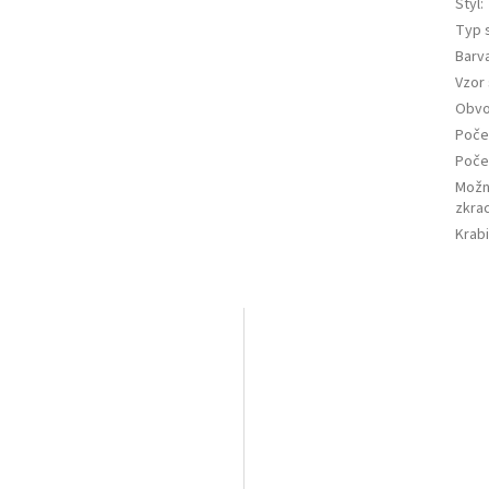
Styl
:
Typ 
Barv
Vzor
Obv
Poče
Poče
Možn
zkra
Krab