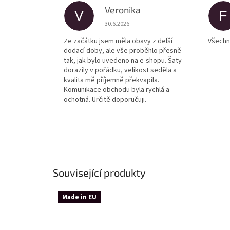
Veronika
V
F
Hodnocení obchodu je 5 z 5 hvězdiček.
30.6.2026
Ze začátku jsem měla obavy z delší
Všechn
dodací doby, ale vše proběhlo přesně
tak, jak bylo uvedeno na e-shopu. Šaty
dorazily v pořádku, velikost seděla a
kvalita mě příjemně překvapila.
Komunikace obchodu byla rychlá a
ochotná. Určitě doporučuji.
Související produkty
Made in EU