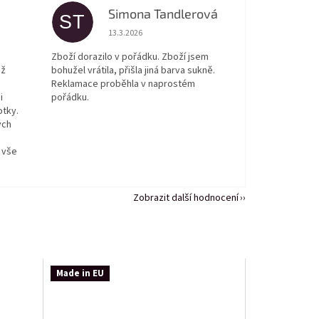
Simona Tandlerová
ST
 5 z 5 hvězdiček.
Hodnocení obchodu je 5 z 5 hvězdiček.
13.3.2026
Zboží dorazilo v pořádku. Zboží jsem
ež
bohužel vrátila, přišla jiná barva sukně.
Reklamace proběhla v naprostém
i
pořádku.
otky.
ých
 vše
Zobrazit další hodnocení
Made in EU