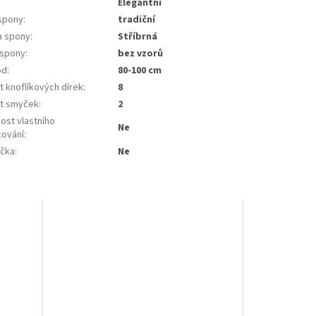
Elegantní
spony
:
tradiční
a spony
:
Stříbrná
 spony
:
bez vzorů
od
:
80-100 cm
t knoflíkových dírek
:
8
t smyček
:
2
ost vlastního
Ne
cování
:
ička
:
Ne