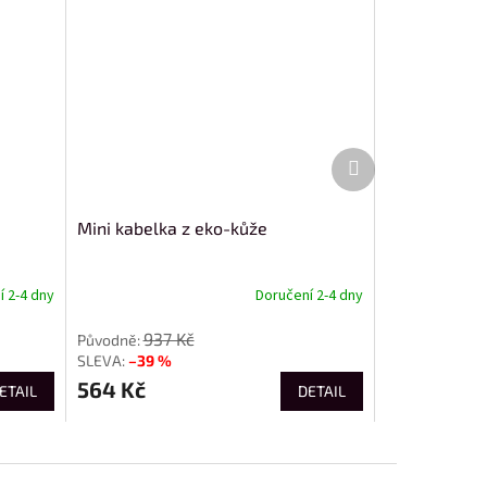
Další
produkt
Mini kabelka z eko-kůže
 2-4 dny
Doručení 2-4 dny
937 Kč
–39 %
564 Kč
ETAIL
DETAIL