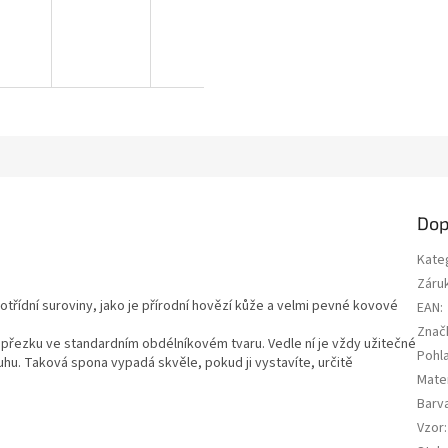
Dop
Kate
Záru
votřídní suroviny, jako je přírodní hovězí kůže a velmi pevné kovové
EAN
:
Znač
přezku ve standardním obdélníkovém tvaru.
Vedle ní je vždy užitečné
Pohla
uhu.
Taková spona vypadá skvěle, pokud ji vystavíte, určitě
Mater
Barv
Vzor
: