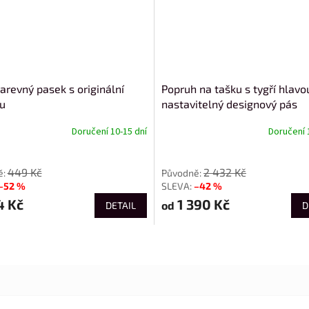
arevný pasek s originální
Popruh na tašku s tygří hlavo
u
nastavitelný designový pás
Doručení 10-15 dní
Doručení 
od
449 Kč
2 432 Kč
–52 %
–42 %
4 Kč
1 390 Kč
od
DETAIL
D