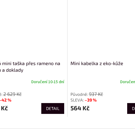
 mini taška přes rameno na
Mini kabelka z eko-kůže
n a doklady
Doručení 10-15 dní
Doručení
2 629 Kč
937 Kč
–42 %
–39 %
 Kč
564 Kč
DETAIL
D