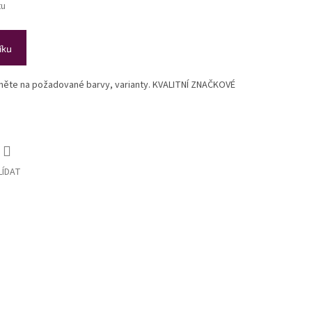
tu
íku
ikněte na požadované barvy, varianty. KVALITNÍ ZNAČKOVÉ
LÍDAT