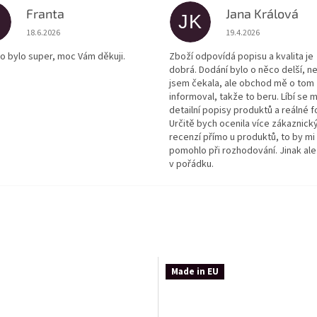
Franta
Jana Králová
JK
Hodnocení obchodu je 5 z 5 hvězdiček.
Hodnocení obchodu je
18.6.2026
19.4.2026
o bylo super, moc Vám děkuji.
Zboží odpovídá popisu a kvalita je
dobrá. Dodání bylo o něco delší, n
jsem čekala, ale obchod mě o tom
informoval, takže to beru. Líbí se m
detailní popisy produktů a reálné f
Určitě bych ocenila více zákaznick
recenzí přímo u produktů, to by mi
pomohlo při rozhodování. Jinak ale
v pořádku.
Made in EU