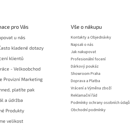
mace pro Vás
Vše o nákupu
upovat u nás
Kontakty a Objednávky
Napsali o nás
Často kladené dotazy
Jak nakupovat
ení klientů
Profesionální focení
Dárkový poukáz
ráce - Velkoobchod
Showroom Praha
te Provizní Marketing
Doprava a Platba
Vrácení a Výměna zboží
hned, platíte pak
Reklamační řád
ál a údržba
Podmínky ochrany osobních údajů
Obchodní podmínky
né Produkty
me velikost