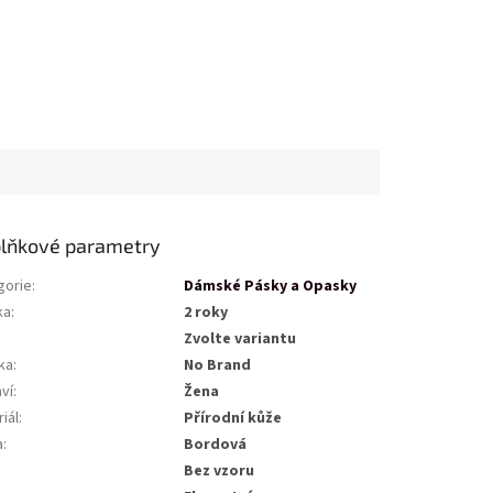
lňkové parametry
gorie
:
Dámské Pásky a Opasky
ka
:
2 roky
Zvolte variantu
ka
:
No Brand
ví
:
Žena
iál
:
Přírodní kůže
a
:
Bordová
Bez vzoru