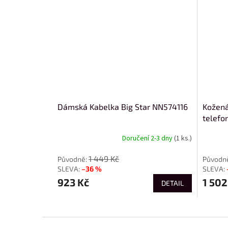
Dámská Kabelka Big Star NN574116
Kožená
telefo
Doručení 2-3 dny
(1 ks.)
1 449 Kč
–36 %
923 Kč
1 502
DETAIL
Z