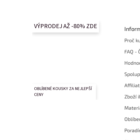
á
p
a
t
VÝPRODEJ AŽ -80% ZDE
Infor
í
Proč k
FAQ - 
Hodnoc
Spolup
Affilia
OBLÍBENÉ KOUSKY ZA NEJLEPŠÍ
CENY
Zboží i
Materi
Oblíbe
Poradí