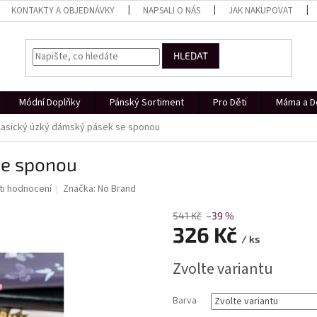
KONTAKTY A OBJEDNÁVKY
NAPSALI O NÁS
JAK NAKUPOVAT
HLEDAT
Módní Doplňky
Pánský Sortiment
Pro Děti
Máma a D
lasický úzký dámský pásek se sponou
se sponou
i hodnocení
Značka:
No Brand
541 Kč
–39 %
326 Kč
/ ks
Měrná
Zvolte variantu
cena:
Barva