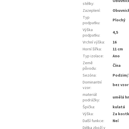
Obuvnick
stélky
:
Zazeplení
:
Obuvnick
Typ
Plochý
podpatku
:
Výška
4,5
podpatku
:
Vrchní výška
:
16
Horní šířka
:
11 cm
Typ izolace
:
Ano
Země
Čína
původu
:
Sezóna
:
Podzim/
Dominantní
bez vzor
vzor
:
materiál
umělá h
podrážky
:
Špička
:
kulatá
Výška
:
Za kost
Další funkce
:
Neí
Délka zboží v