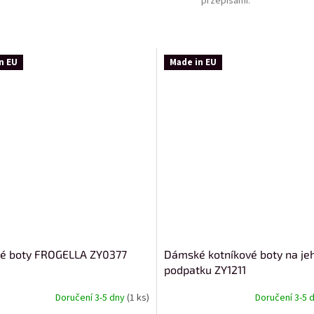
przepisami
:
n EU
Made in EU
é boty FROGELLA ZY0377
Dámské kotníkové boty na j
podpatku ZY1211
Doručení 3-5 dny
(1 ks)
Doručení 3-5 