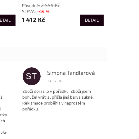
2 554 Kč
–44 %
1 412 Kč
ETAIL
DETAIL
Simona Tandlerová
ST
 5 z 5 hvězdiček.
Hodnocení obchodu je 5 z 5 hvězdiček.
13.3.2026
Zboží dorazilo v pořádku. Zboží jsem
ež
bohužel vrátila, přišla jiná barva sukně.
Reklamace proběhla v naprostém
i
pořádku.
otky.
ých
 vše