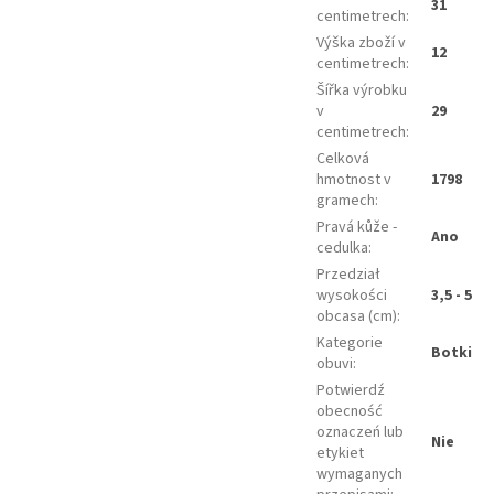
31
centimetrech
:
Výška zboží v
12
centimetrech
:
Šířka výrobku
v
29
centimetrech
:
Celková
hmotnost v
1798
gramech
:
Pravá kůže -
Ano
cedulka
:
Przedział
wysokości
3,5 - 5
obcasa (cm)
:
Kategorie
Botki
obuvi
:
Potwierdź
obecność
oznaczeń lub
Nie
etykiet
wymaganych