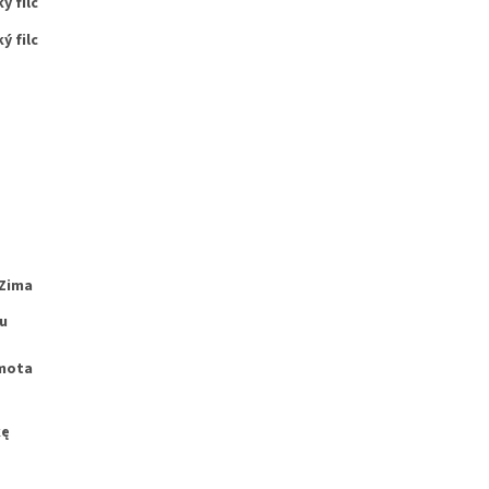
ý filc
ý filc
Zima
u
mota
kę