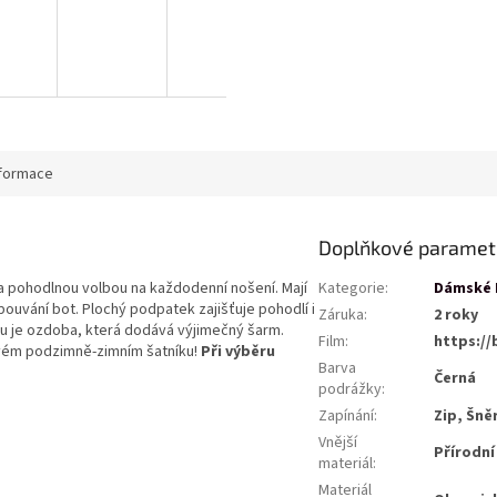
nformace
Doplňkové paramet
a pohodlnou volbou na každodenní nošení. Mají
Kategorie
:
Dámské 
bouvání bot. Plochý podpatek zajišťuje pohodlí i
Záruka
:
2 roky
ku je ozdoba, která dodává výjimečný šarm.
Film
:
https://
svém podzimně-zimním šatníku!
Při výběru
Barva
Černá
podrážky
:
Zapínání
:
Zip, Šně
Vnější
Přírodní
materiál
:
Materiál