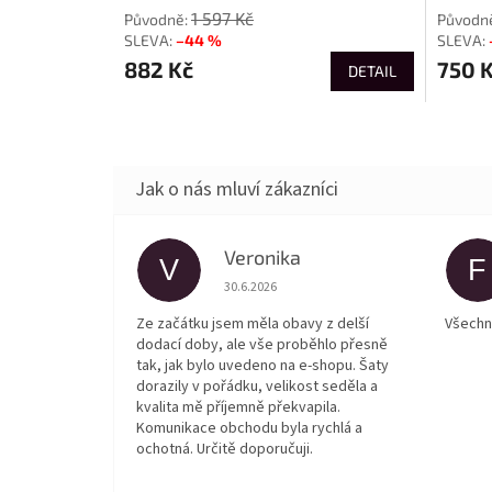
1 597 Kč
–44 %
882 Kč
750 
DETAIL
Veronika
V
F
Hodnocení obchodu je 5 z 5 hvězdiček.
30.6.2026
Ze začátku jsem měla obavy z delší
Všechn
dodací doby, ale vše proběhlo přesně
tak, jak bylo uvedeno na e-shopu. Šaty
dorazily v pořádku, velikost seděla a
kvalita mě příjemně překvapila.
Komunikace obchodu byla rychlá a
ochotná. Určitě doporučuji.