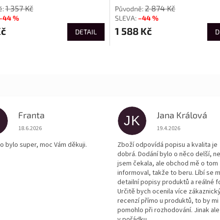
1 357 Kč
2 874 Kč
–44 %
–44 %
Kč
1 588 Kč
DETAIL
D
Franta
Jana Králová
JK
Hodnocení obchodu je 5 z 5 hvězdiček.
Hodnocení obchodu je
18.6.2026
19.4.2026
o bylo super, moc Vám děkuji.
Zboží odpovídá popisu a kvalita je
dobrá. Dodání bylo o něco delší, n
jsem čekala, ale obchod mě o tom
informoval, takže to beru. Líbí se m
detailní popisy produktů a reálné f
Určitě bych ocenila více zákaznick
recenzí přímo u produktů, to by mi
pomohlo při rozhodování. Jinak ale
v pořádku.