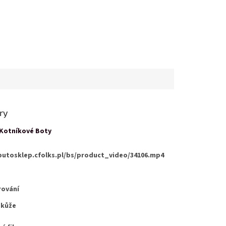
ry
Kotníkové Boty
butosklep.cfolks.pl/bs/product_video/34106.mp4
rování
 kůže