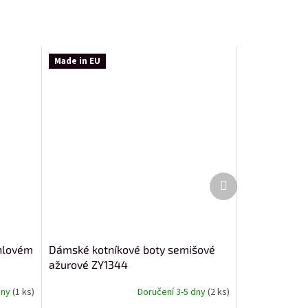
Made in EU
Další
produkt
ehlovém
Dámské kotníkové boty semišové
ažurové ZY1344
dny
(1 ks)
Doručení 3-5 dny
(2 ks)