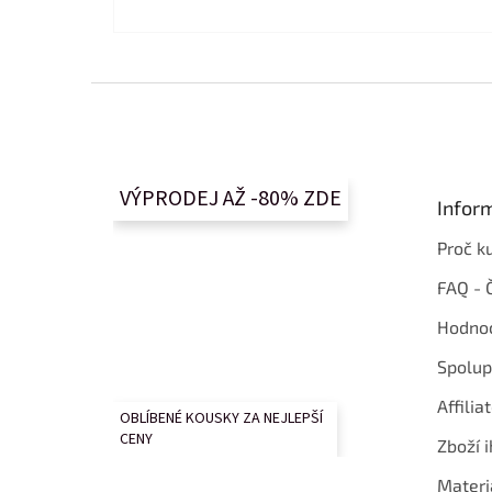
Z
á
p
a
t
VÝPRODEJ AŽ -80% ZDE
Infor
í
Proč k
FAQ - 
Hodnoc
Spolup
Affilia
OBLÍBENÉ KOUSKY ZA NEJLEPŠÍ
CENY
Zboží i
Materi