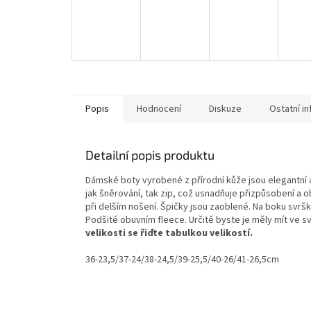
Popis
Hodnocení
Diskuze
Ostatní i
Detailní popis produktu
Dámské boty vyrobené z přírodní kůže jsou elegantní 
jak šněrování, tak zip, což usnadňuje přizpůsobení a o
při delším nošení. Špičky jsou zaoblené. Na boku svrš
Podšité obuvním fleece. Určitě byste je měly mít ve 
velikosti se řiďte tabulkou velikostí.
36-23,5/37-24/38-24,5/39-25,5/40-26/41-26,5cm