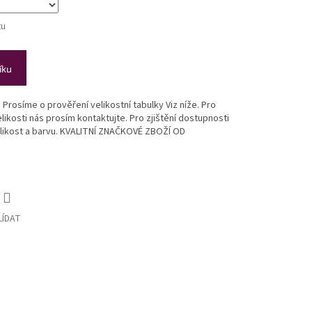
tu
íku
. Prosíme o prověření velikostní tabulky Viz níže. Pro
ikosti nás prosím kontaktujte. Pro zjištění dostupnosti
likost a barvu. KVALITNÍ ZNAČKOVÉ ZBOŽÍ OD
LÍDAT