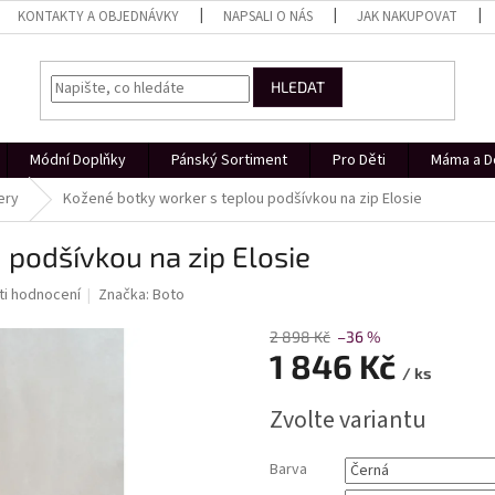
KONTAKTY A OBJEDNÁVKY
NAPSALI O NÁS
JAK NAKUPOVAT
HLEDAT
Módní Doplňky
Pánský Sortiment
Pro Děti
Máma a D
ery
Kožené botky worker s teplou podšívkou na zip Elosie
 podšívkou na zip Elosie
i hodnocení
Značka:
Boto
2 898 Kč
–36 %
1 846 Kč
/ ks
Měrná
Zvolte variantu
cena:
Barva