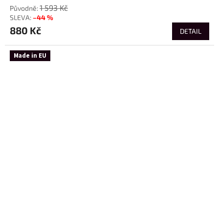
1 593 Kč
–44 %
880 Kč
DETAIL
Made in EU