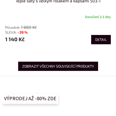
Teplé šaty s velkým rolákem a kapsami 503-1
Doručení 2-3 dny
1 880 Kč
–39 %
1 140 Kč
DETAIL
ZOBRAZIT VŠECHNY SOUVISEJÍCÍ PRODUKTY
Z
á
p
a
VÝPRODEJ AŽ -80% ZDE
t
í