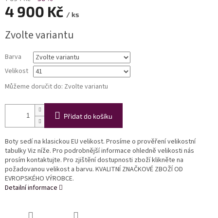
4 900 Kč
/ ks
Měrná
Zvolte variantu
cena:
Barva
Velikost
Můžeme doručit do:
Zvolte variantu
Přidat do košíku
Boty sedí na klasickou EU velikost. Prosíme o prověření velikostní
tabulky Viz níže. Pro podrobnější informace ohledně velikosti nás
prosím kontaktujte. Pro zjištění dostupnosti zboží klikněte na
požadovanou velikost a barvu. KVALITNÍ ZNAČKOVÉ ZBOŽÍ OD
EVROPSKÉHO VÝROBCE.
Detailní informace