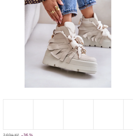
7 694 Kč
–36 %