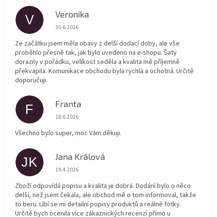
Veronika
V
Hodnocení obchodu je 5 z 5 hvězdiček.
30.6.2026
Ze začátku jsem měla obavy z delší dodací doby, ale vše
proběhlo přesně tak, jak bylo uvedeno na e-shopu. Šaty
dorazily v pořádku, velikost seděla a kvalita mě příjemně
překvapila. Komunikace obchodu byla rychlá a ochotná. Určitě
doporučuji.
Franta
F
Hodnocení obchodu je 5 z 5 hvězdiček.
18.6.2026
Všechno bylo super, moc Vám děkuji.
Jana Králová
JK
Hodnocení obchodu je 5 z 5 hvězdiček.
19.4.2026
Zboží odpovídá popisu a kvalita je dobrá. Dodání bylo o něco
delší, než jsem čekala, ale obchod mě o tom informoval, takže
to beru. Líbí se mi detailní popisy produktů a reálné fotky.
Určitě bych ocenila více zákaznických recenzí přímo u