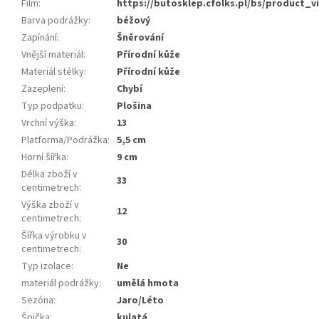
Film
:
https://butosklep.cfolks.pl/bs/product_v
Barva podrážky
:
béžový
Zapínání
:
Šněrování
Vnější materiál
:
Přírodní kůže
Materiál stélky
:
Přírodní kůže
Zazeplení
:
Chybí
Typ podpatku
:
Plošina
Vrchní výška
:
13
Platforma/Podrážka
:
5,5 cm
Horní šířka
:
9 cm
Délka zboží v
33
centimetrech
:
Výška zboží v
12
centimetrech
:
Šířka výrobku v
30
centimetrech
:
Typ izolace
:
Ne
materiál podrážky
:
umělá hmota
Sezóna
:
Jaro/Léto
Špička
:
kulatá