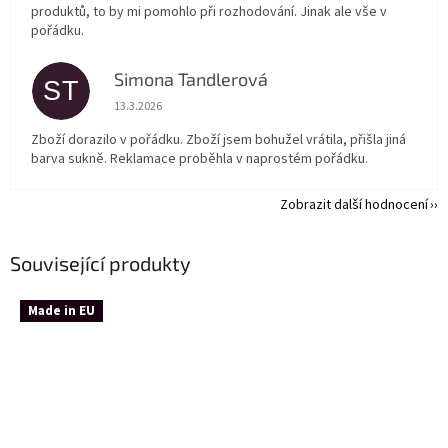
produktů, to by mi pomohlo při rozhodování. Jinak ale vše v
pořádku.
Simona Tandlerová
ST
Hodnocení obchodu je 5 z 5 hvězdiček.
13.3.2026
Zboží dorazilo v pořádku. Zboží jsem bohužel vrátila, přišla jiná
barva sukně. Reklamace proběhla v naprostém pořádku.
Zobrazit další hodnocení
Související produkty
Made in EU