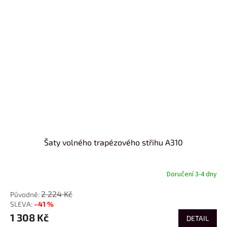
Šaty volného trapézového střihu A310
Doručení 3-4 dny
2 224 Kč
–41 %
1 308 Kč
DETAIL