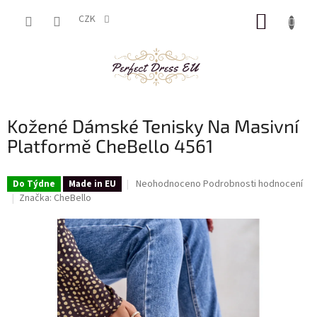
Přejít
NÁKUP
na
CZK
obsah
KOŠÍK
Kožené Dámské Tenisky Na Masivní
Platformě CheBello 4561
Průměrné
Neohodnoceno
Podrobnosti hodnocení
Do Týdne
Made in EU
hodnocení
Značka:
CheBello
produktu
je
0,0
z
5
hvězdiček.