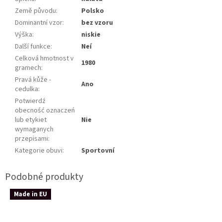
Země původu
:
Polsko
Dominantní vzor
:
bez vzoru
Výška
:
niskie
Další funkce
:
Neí
Celková hmotnost v
1980
gramech
:
Pravá kůže -
Ano
cedulka
:
Potwierdź
obecność oznaczeń
lub etykiet
Nie
wymaganych
przepisami
:
Kategorie obuvi
:
Sportovní
Made in EU