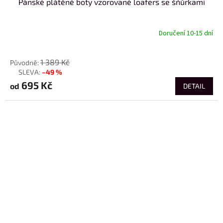
Pánské plátěné boty vzorované loafers se šňůrkami
Doručení 10-15 dní
od
1 389 Kč
–49 %
až
695 Kč
od
DETAIL