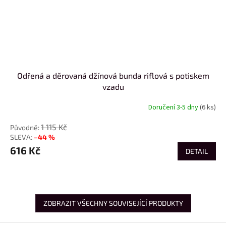
Odřená a děrovaná džínová bunda riflová s potiskem
vzadu
Doručení 3-5 dny
(6 ks)
1 115 Kč
–44 %
616 Kč
DETAIL
ZOBRAZIT VŠECHNY SOUVISEJÍCÍ PRODUKTY