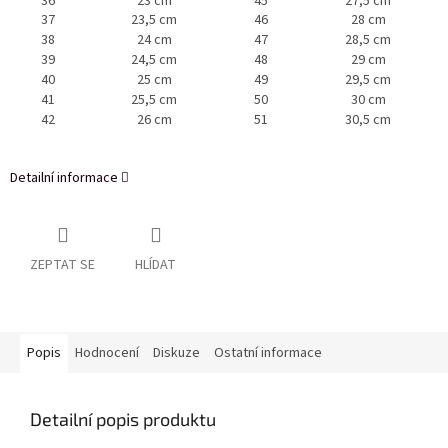
36
23 cm
45
27,5 cm
37
23,5 cm
46
28 cm
38
24 cm
47
28,5 cm
39
24,5 cm
48
29 cm
40
25 cm
49
29,5 cm
41
25,5 cm
50
30 cm
42
26 cm
51
30,5 cm
Detailní informace
ZEPTAT SE
HLÍDAT
Popis
Hodnocení
Diskuze
Ostatní informace
Detailní popis produktu