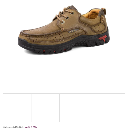
od 2 099 Kč
–42 %