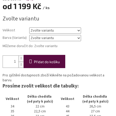
od
1 199 Kč
/ ks
Měrná
Zvolte variantu
cena:
Velikost
Barva (Varianta)
Můžeme doručit do:
Zvolte variantu
Přidat do košíku
Pro zjištění dostupnosti zboží klikněte na požadovanou velikost a
barvu.
Prosíme zvolit velikost dle tabulky:
Délka chodidla
Délka chodidla
Velikost
Velikost
(od paty k palci)
(od paty k palci)
34
22 cm
43
26,5 cm
35
22,5 cm
44
27 cm