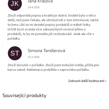
Jana Králová
JK
Hodnocení obchodu je 5 z 5 hvězdiček.
19.4.2026
Zboží odpovídá popisu a kvalita je dobrá. Dodání bylo o něco
delší, než jsem čekala, ale obchod mě o tom informoval, takže
to beru. Líbí se mi detailní popisy produktů a reálné fotky.
Určitě bych ocenila více zákaznických recenzí přímo u
produktů, to by mi pomohlo při rozhodování. Jinak ale vše v
pořádku.
Simona Tandlerová
ST
Hodnocení obchodu je 5 z 5 hvězdiček.
13.3.2026
Zboží dorazilo v pořádku. Zboží jsem bohužel vrátila, přišla jiná
barva sukně. Reklamace proběhla v naprostém pořádku.
Zobrazit další hodnocení
Související produkty