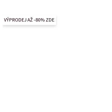
Z
á
p
a
VÝPRODEJ AŽ -80% ZDE
t
í