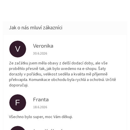
Veronika
V
Hodnocení obchodu je 5 z 5 hvězdiček.
30.6.2026
Ze začátku jsem měla obavy z delší dodací doby, ale vše
proběhlo přesně tak, jak bylo uvedeno na e-shopu. Šaty
dorazily v pořádku, velikost seděla a kvalita mě příjemně
překvapila. Komunikace obchodu byla rychlá a ochotná. Určitě
doporučuji.
Franta
F
Hodnocení obchodu je 5 z 5 hvězdiček.
18.6.2026
Všechno bylo super, moc Vám děkuji.