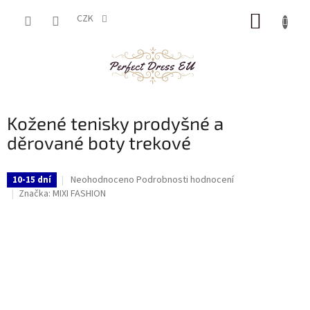
Přejít
NÁKUP
na
CZK
obsah
KOŠÍK
Kožené tenisky prodyšné a
děrované boty trekové
Průměrné
Neohodnoceno
Podrobnosti hodnocení
10-15 dní
hodnocení
Značka:
MIXI FASHION
produktu
je
0,0
z
5
hvězdiček.