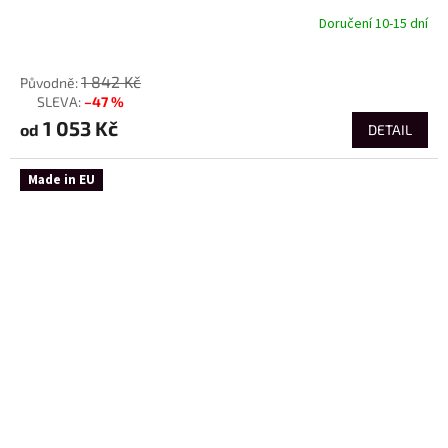
Doručení 10-15 dní
od
1 842 Kč
–47 %
až
1 053 Kč
od
DETAIL
Made in EU