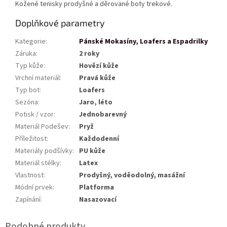
Kožené tenisky prodyšné a děrované boty trekové.
Doplňkové parametry
Kategorie
:
Pánské Mokasíny, Loafers a Espadrilky
Záruka
:
2 roky
Typ kůže
:
Hovězí kůže
Vrchní materiál
:
Pravá kůže
Typ bot
:
Loafers
Sezóna
:
Jaro, léto
Potisk / vzor
:
Jednobarevný
Materiál Podešev
:
Pryž
Příležitost
:
Každodenní
Materiály podšívky
:
PU kůže
Materiál stélky
:
Latex
Vlastnost
:
Prodyšný, voděodolný, masážní
Módní prvek
:
Platforma
Zapínání
:
Nasazovací