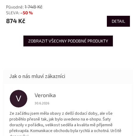
1 748 Kč
–50 %
874 Kč
DETAIL
ZOBRAZIT VŠECHNY PODOBNÉ PRODUKTY
Veronika
V
Hodnocení obchodu je 5 z 5 hvězdiček.
30.6.2026
Ze začátku jsem měla obavy z delší dodací doby, ale vše
proběhlo přesně tak, jak bylo uvedeno na e-shopu. Šaty
dorazily v pořádku, velikost seděla a kvalita mě příjemně
překvapila. Komunikace obchodu byla rychlá a ochotná. Určitě