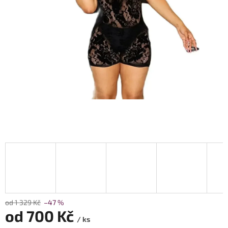
od 1 329 Kč
–47 %
od
700 Kč
/ ks