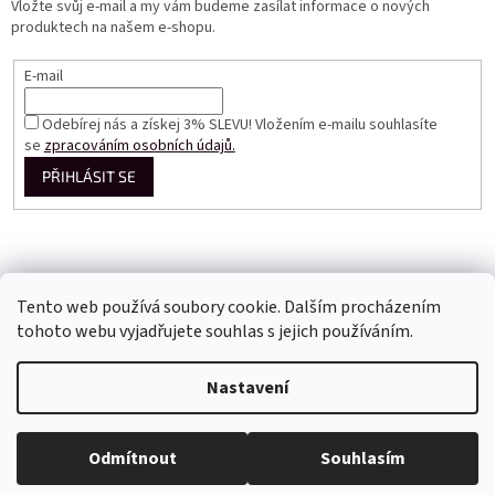
Vložte svůj e-mail a my vám budeme zasílat informace o nových
produktech na našem e-shopu.
E-mail
Odebírej nás a získej 3% SLEVU! Vložením e-mailu souhlasíte
se
zpracováním osobních údajů.
PŘIHLÁSIT SE
Tento web používá soubory cookie. Dalším procházením
tohoto webu vyjadřujete souhlas s jejich používáním.
Vytvořil Shoptet
Nastavení
Copyright 2026
Perfect Dress EU
. Všechna práva vyhrazena.
Odmítnout
Souhlasím
Upravit nastavení cookies