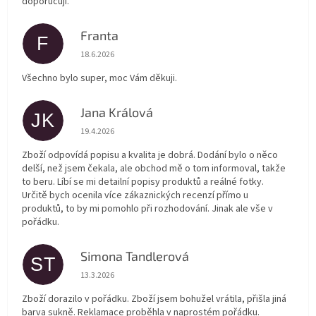
doporučuji.
Franta
F
Hodnocení obchodu je 5 z 5 hvězdiček.
18.6.2026
Všechno bylo super, moc Vám děkuji.
Jana Králová
JK
Hodnocení obchodu je 5 z 5 hvězdiček.
19.4.2026
Zboží odpovídá popisu a kvalita je dobrá. Dodání bylo o něco
delší, než jsem čekala, ale obchod mě o tom informoval, takže
to beru. Líbí se mi detailní popisy produktů a reálné fotky.
Určitě bych ocenila více zákaznických recenzí přímo u
produktů, to by mi pomohlo při rozhodování. Jinak ale vše v
pořádku.
Simona Tandlerová
ST
Hodnocení obchodu je 5 z 5 hvězdiček.
13.3.2026
Zboží dorazilo v pořádku. Zboží jsem bohužel vrátila, přišla jiná
barva sukně. Reklamace proběhla v naprostém pořádku.