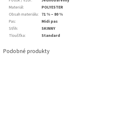
Potisk / vzor
:
Jednobarevný
Materiál
:
POLYESTER
Obsah materiálu
:
71 % – 80 %
Pas
:
Midi pas
Střih
:
SKINNY
Tloušťka
:
Standard