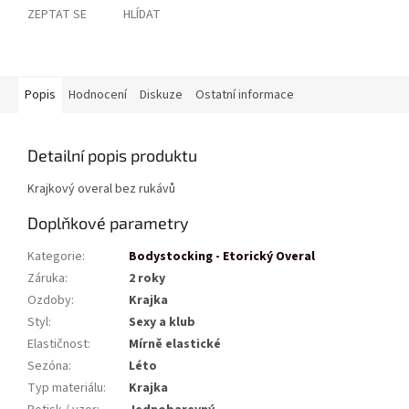
ZEPTAT SE
HLÍDAT
Popis
Hodnocení
Diskuze
Ostatní informace
Detailní popis produktu
Krajkový overal bez rukávů
Doplňkové parametry
Kategorie
:
Bodystocking - Etorický Overal
Záruka
:
2 roky
Ozdoby
:
Krajka
Styl
:
Sexy a klub
Elastičnost
:
Mírně elastické
Sezóna
:
Léto
Typ materiálu
:
Krajka