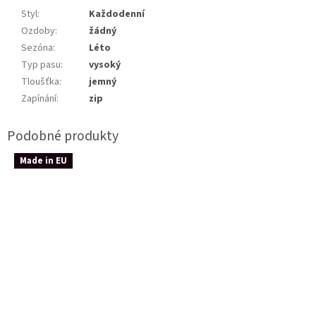
Styl
:
Každodenní
Ozdoby
:
žádný
Sezóna
:
Léto
Typ pasu
:
vysoký
Tloušťka
:
jemný
Zapínání
:
zip
Made in EU