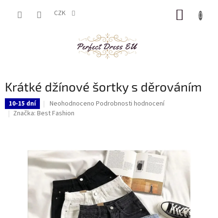
Přejít
NÁKUP
na
CZK
obsah
KOŠÍK
Krátké džínové šortky s děrováním
Průměrné
Neohodnoceno
Podrobnosti hodnocení
10-15 dní
hodnocení
Značka:
Best Fashion
produktu
je
0,0
z
5
hvězdiček.