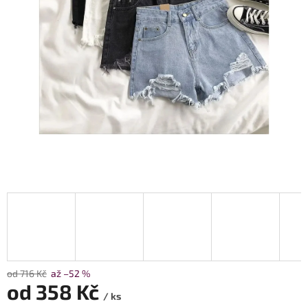
od 716 Kč
až –52 %
od
358 Kč
/ ks