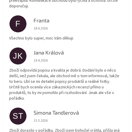
překvapila. Komunikace obchodu byla rychlá a ochotná. Určitě
doporučuji.
Franta
F
Hodnocení obchodu je 5 z 5 hvězdiček.
18.6.2026
Všechno bylo super, moc Vám děkuji.
Jana Králová
JK
Hodnocení obchodu je 5 z 5 hvězdiček.
19.4.2026
Zboží odpovídá popisu a kvalita je dobrá. Dodání bylo o něco
delší, než jsem čekala, ale obchod mě o tom informoval, takže
to beru. Líbí se mi detailní popisy produktů a reálné fotky.
Určitě bych ocenila více zákaznických recenzí přímo u
produktů, to by mi pomohlo při rozhodování. Jinak ale vše v
pořádku.
Simona Tandlerová
ST
Hodnocení obchodu je 5 z 5 hvězdiček.
13.3.2026
Zboží dorazilo v pořádku. Zboží jsem bohužel vrátila, přišla jiná