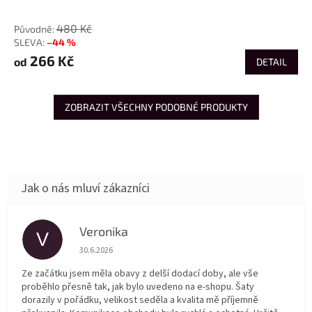
od
480 Kč
–44 %
266 Kč
od
DETAIL
ZOBRAZIT VŠECHNY PODOBNÉ PRODUKTY
Veronika
V
Hodnocení obchodu je 5 z 5 hvězdiček.
30.6.2026
Ze začátku jsem měla obavy z delší dodací doby, ale vše
proběhlo přesně tak, jak bylo uvedeno na e-shopu. Šaty
dorazily v pořádku, velikost seděla a kvalita mě příjemně