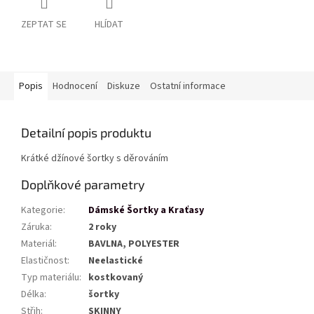
ZEPTAT SE
HLÍDAT
Popis
Hodnocení
Diskuze
Ostatní informace
Detailní popis produktu
Krátké džínové šortky s děrováním
Doplňkové parametry
Kategorie
:
Dámské Šortky a Kraťasy
Záruka
:
2 roky
Materiál
:
BAVLNA, POLYESTER
Elastičnost
:
Neelastické
Typ materiálu
:
kostkovaný
Délka
:
šortky
Střih
:
SKINNY