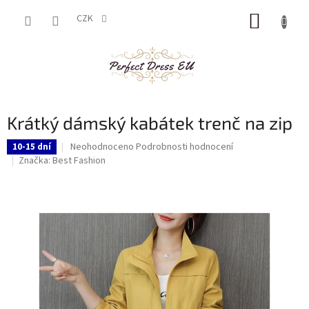
Přejít
NÁKUP
na
CZK
obsah
KOŠÍK
Krátký dámský kabátek trenč na zip
Průměrné
Neohodnoceno
Podrobnosti hodnocení
10-15 dní
hodnocení
Značka:
Best Fashion
produktu
je
0,0
z
5
hvězdiček.