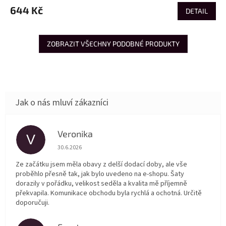
644 Kč
DETAIL
ZOBRAZIT VŠECHNY PODOBNÉ PRODUKTY
Veronika
V
Hodnocení obchodu je 5 z 5 hvězdiček.
30.6.2026
Ze začátku jsem měla obavy z delší dodací doby, ale vše
proběhlo přesně tak, jak bylo uvedeno na e-shopu. Šaty
dorazily v pořádku, velikost seděla a kvalita mě příjemně
překvapila. Komunikace obchodu byla rychlá a ochotná. Určitě
doporučuji.