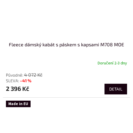
Fleece dámský kabát s páskem s kapsami M708 MOE
Doručení 2-3 dny
4 072 Kč
–41 %
2 396 Kč
DETAIL
Made in EU