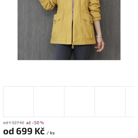
od 1 327 Kč
až –50 %
od
699 Kč
/ ks