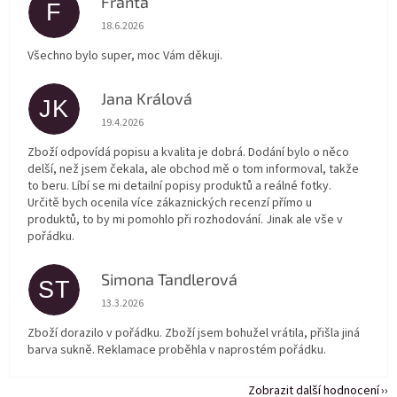
Franta
F
Hodnocení obchodu je 5 z 5 hvězdiček.
18.6.2026
Všechno bylo super, moc Vám děkuji.
Jana Králová
JK
Hodnocení obchodu je 5 z 5 hvězdiček.
19.4.2026
Zboží odpovídá popisu a kvalita je dobrá. Dodání bylo o něco
delší, než jsem čekala, ale obchod mě o tom informoval, takže
to beru. Líbí se mi detailní popisy produktů a reálné fotky.
Určitě bych ocenila více zákaznických recenzí přímo u
produktů, to by mi pomohlo při rozhodování. Jinak ale vše v
pořádku.
Simona Tandlerová
ST
Hodnocení obchodu je 5 z 5 hvězdiček.
13.3.2026
Zboží dorazilo v pořádku. Zboží jsem bohužel vrátila, přišla jiná
barva sukně. Reklamace proběhla v naprostém pořádku.
Zobrazit další hodnocení