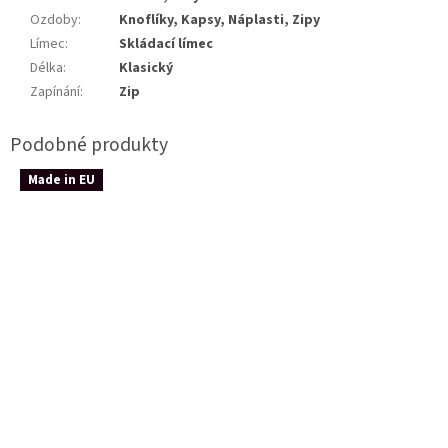
Ozdoby
:
Knoflíky, Kapsy, Náplasti, Zipy
Límec
:
Skládací límec
Délka
:
Klasický
Zapínání
:
Zip
Made in EU