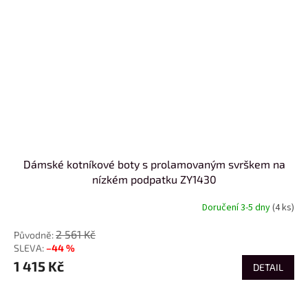
Dámské kotníkové boty s prolamovaným svrškem na
nízkém podpatku ZY1430
Doručení 3-5 dny
(4 ks)
2 561 Kč
–44 %
1 415 Kč
DETAIL