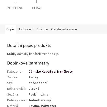
ZEPTAT SE
HLÍDAT
Popis
Hodnocení
Diskuze
Ostatní informace
Detailní popis produktu
Krátký dámský kabátek trenč na zip.
Doplňkové parametry
Kategorie
:
Dámské Kabáty a Trenčkoty
Záruka
:
2 roky
Styl
:
Každodenní
Délka rukávů
:
Dlouhé
Sezóna
:
Podzim zima
Potisk / vzor
:
Jednobarevný
Materiál
:
Bavlna, Polyester