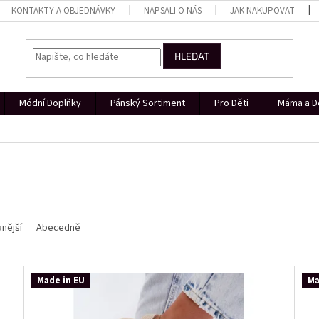
KONTAKTY A OBJEDNÁVKY
NAPSALI O NÁS
JAK NAKUPOVAT
HLEDAT
Módní Doplňky
Pánský Sortiment
Pro Děti
Máma a D
nější
Abecedně
Made in EU
Ma