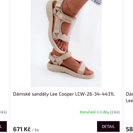
-
Dámské sandály Lee Cooper LCW-26-34-4431L
Dám
Le
4 ks)
Doručení 2-3 dny
(2 ks)
L
DETAIL
671 Kč
58
/ ks