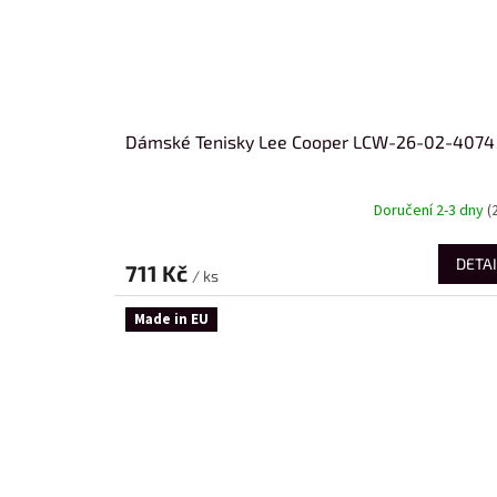
Dámské Tenisky Lee Cooper LCW-26-02-4074
Doručení 2-3 dny
(
DETAI
711 Kč
/ ks
Made in EU