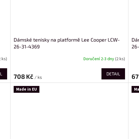
Dámské tenisky na platformě Lee Cooper LCW-
Dám
26-31-4369
26
2 ks)
Doručení 2-3 dny
(2 ks)
L
DETAIL
708 Kč
67
/ ks
Made in EU
Ma