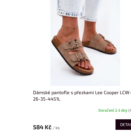
i
r
s
o
p
d
r
u
o
k
d
t
u
ů
k
t
ů
Dámské pantofle s přezkami Lee Cooper LCW
26-35-4451L
Doručení 2-3 dny
(
DETAI
584 Kč
/ ks