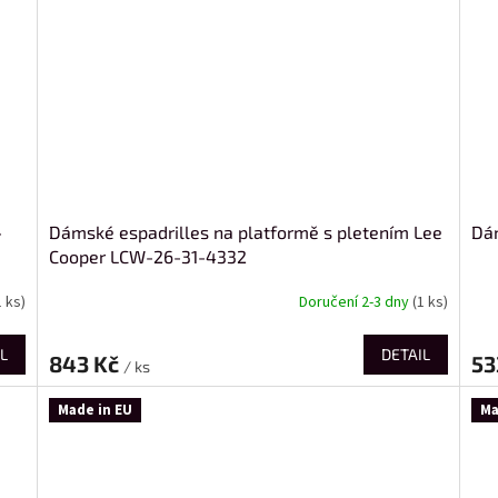
-
Dámské espadrilles na platformě s pletením Lee
Dá
Cooper LCW-26-31-4332
1 ks)
Doručení 2-3 dny
(1 ks)
L
DETAIL
843 Kč
53
/ ks
Made in EU
Ma