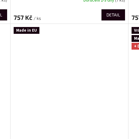
1 ks)
Doručení 2-3 dny
(7 ks)
L
DETAIL
757 Kč
75
/ ks
Made in EU
Vr
Ma
+ 