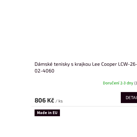
Dámské tenisky s krajkou Lee Cooper LCW-26
02-4060
Doručení 2-3 dny
(
DETAI
806 Kč
/ ks
Made in EU