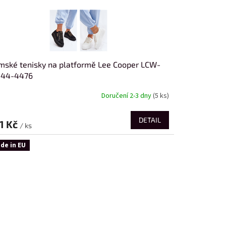
ské tenisky na platformě Lee Cooper LCW-
-44-4476
Doručení 2-3 dny
(5 ks)
DETAIL
1 Kč
/ ks
de in EU