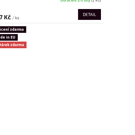
Doručení 2-3 dny
(1 ks)
DETAIL
7 Kč
/ ks
ácení zdarma
de in EU
Dárek zdarma