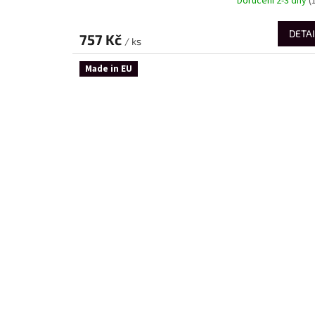
Doručení 2-3 dny
(
DETAI
757 Kč
/ ks
Made in EU