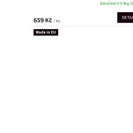
Doručení 2-3 dny
(
DETAI
659 Kč
/ ks
Made in EU