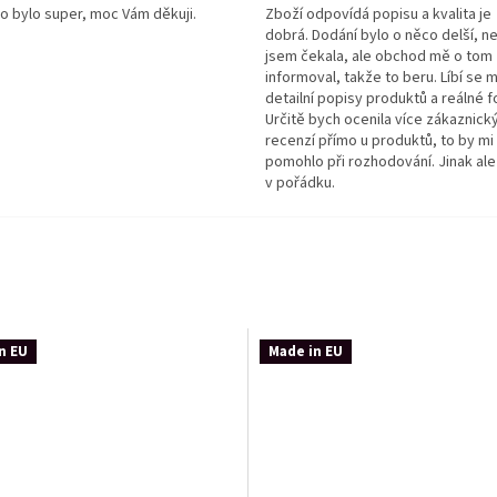
o bylo super, moc Vám děkuji.
Zboží odpovídá popisu a kvalita je
dobrá. Dodání bylo o něco delší, n
jsem čekala, ale obchod mě o tom
informoval, takže to beru. Líbí se m
detailní popisy produktů a reálné f
Určitě bych ocenila více zákaznick
recenzí přímo u produktů, to by mi
pomohlo při rozhodování. Jinak ale
v pořádku.
n EU
Made in EU