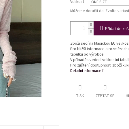
Velikost
Můžeme doručit do:
Zvolte varian
Přidat do koš
Zboží sedí na klasickou EU veliko
Pro bližší informace o rozměrech
tabulku od výrobce.
V případě uvedení velikostní tabu
Pro zjištění dostupnosti zboží kl
Detailní informace
TISK
ZEPTAT SE
H