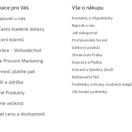
mace pro Vás
Vše o nákupu
upovat u nás
Kontakty a Objednávky
Napsali o nás
Často kladené dotazy
Jak nakupovat
ení klientů
Profesionální focení
Dárkový poukáz
ráce - Velkoobchod
Showroom Praha
te Provizní Marketing
Doprava a Platba
Vrácení a Výměna zboží
hned, platíte pak
Reklamační řád
ál a údržba
Podmínky ochrany osobních údajů
Obchodní podmínky
né Produkty
me velikost
at cenu a dostupnost