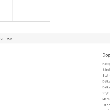
nformace
Dop
Kate
Záru
Styl 
Délk
Délk
Styl
:
Mater
Ozd