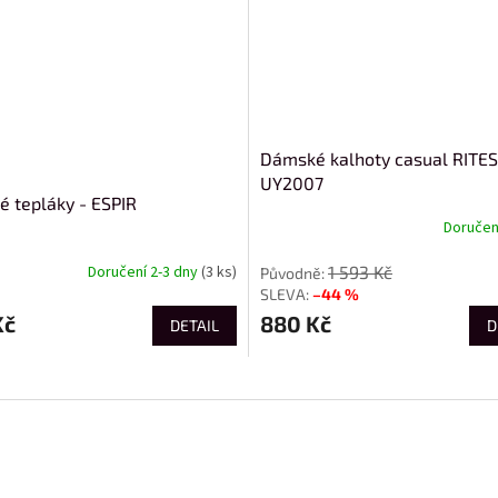
Dámské kalhoty casual RITES
UY2007
 tepláky - ESPIR
Doručení
1 593 Kč
Doručení 2-3 dny
(3 ks)
–44 %
Kč
880 Kč
DETAIL
D