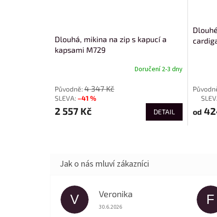
Dlouhé
Dlouhá, mikina na zip s kapucí a
cardig
kapsami M729
Doručení 2-3 dny
od
4 347 Kč
–41 %
až
2 557 Kč
42
od
DETAIL
Veronika
V
F
Hodnocení obchodu je 5 z 5 hvězdiček.
30.6.2026