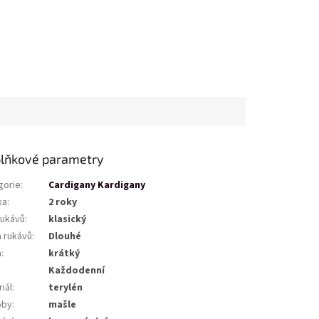
lňkové parametry
gorie
:
Cardigany Kardigany
ka
:
2 roky
rukávů
:
klasický
a rukávů
:
Dlouhé
a
:
krátký
Každodenní
iál
:
terylén
oby
:
mašle