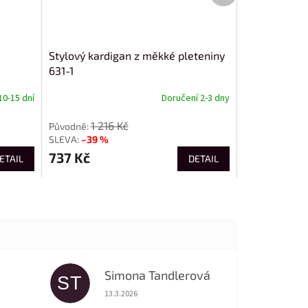
Stylový kardigan z měkké pleteniny
631-1
10-15 dní
Doručení 2-3 dny
1 216 Kč
–39 %
737 Kč
ETAIL
DETAIL
Simona Tandlerová
ST
 5 z 5 hvězdiček.
Hodnocení obchodu je 5 z 5 hvězdiček.
13.3.2026