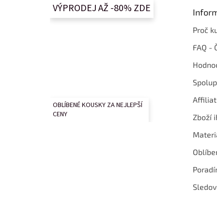
t
VÝPRODEJ AŽ -80% ZDE
Infor
í
Proč k
FAQ - 
Hodnoc
Spolup
Affilia
OBLÍBENÉ KOUSKY ZA NEJLEPŠÍ
CENY
Zboží i
Materi
Oblíbe
Poradí
Sledov