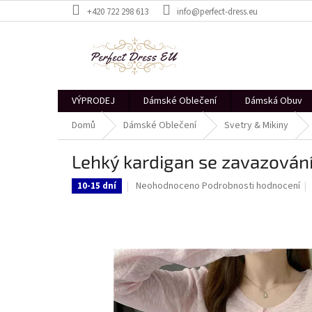
Přejít
+420 722 298 613
info@perfect-dress.eu
na
obsah
VÝPRODEJ
Dámské Oblečení
Dámská Obuv
Domů
Dámské Oblečení
Svetry & Mikiny
Lehký kardigan se zavazován
Průměrné
Neohodnoceno
Podrobnosti hodnocení
10-15 dní
hodnocení
produktu
je
0,0
z
5
hvězdiček.