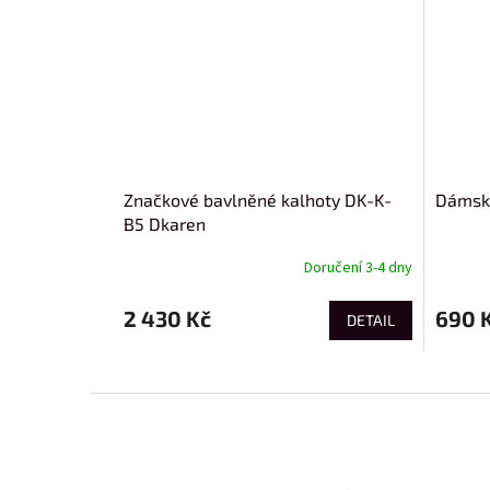
Značkové bavlněné kalhoty DK-K-
Dámské
B5 Dkaren
Doručení 3-4 dny
2 430 Kč
690 
DETAIL
Z
á
p
a