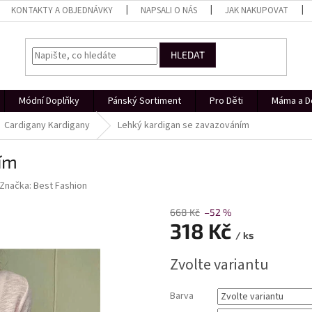
KONTAKTY A OBJEDNÁVKY
NAPSALI O NÁS
JAK NAKUPOVAT
HLEDAT
Módní Doplňky
Pánský Sortiment
Pro Děti
Máma a D
Cardigany Kardigany
Lehký kardigan se zavazováním
ím
Značka:
Best Fashion
668 Kč
–52 %
318 Kč
/ ks
Měrná
Zvolte variantu
cena:
Barva