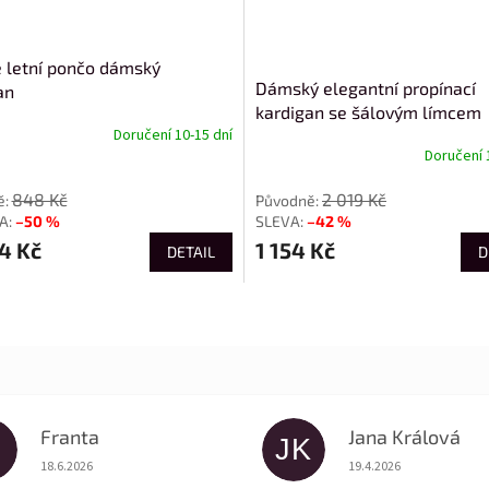
 letní pončo dámský
Dámský elegantní propínací
an
kardigan se šálovým límcem
Doručení 10-15 dní
Doručení 
848 Kč
2 019 Kč
–50 %
–42 %
4 Kč
1 154 Kč
DETAIL
D
Franta
Jana Králová
JK
Hodnocení obchodu je 5 z 5 hvězdiček.
Hodnocení obchodu je
18.6.2026
19.4.2026