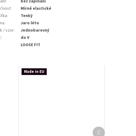
nání
:
bez zapínání
ičnost
:
Mírně elastické
šťka
:
Tenký
na
:
Jaro léto
k / vzor
:
Jednobarevný
c
:
do V
:
LOOSE FIT
Made in EU
Další
produkt