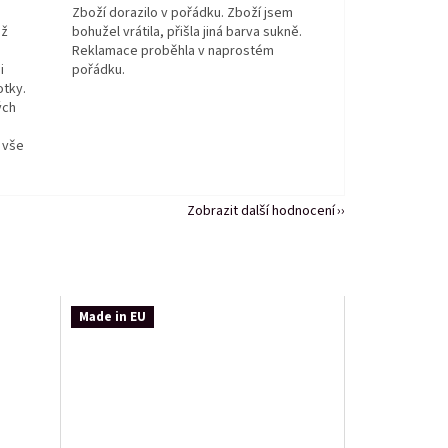
Zboží dorazilo v pořádku. Zboží jsem
ež
bohužel vrátila, přišla jiná barva sukně.
Reklamace proběhla v naprostém
i
pořádku.
otky.
ých
 vše
Zobrazit další hodnocení
Made in EU