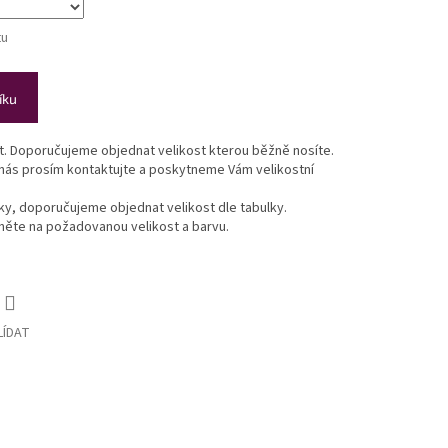
tu
íku
st. Doporučujeme objednat velikost kterou běžně nosíte.
 nás prosím kontaktujte a poskytneme Vám velikostní
lky, doporučujeme objednat velikost dle tabulky.
ikněte na požadovanou velikost a barvu.
LÍDAT