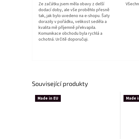
Ze začátku jsem měla obavy z delší
Všechn
dodací doby, ale vše proběhlo přesně
tak, jak bylo uvedeno na e-shopu. Šaty
dorazily v pořádku, velikost seděla a
kvalita mě příjemně překvapila.
Komunikace obchodu byla rychlá a
ochotná. Určitě doporučuji.
Související produkty
Made in EU
Made i