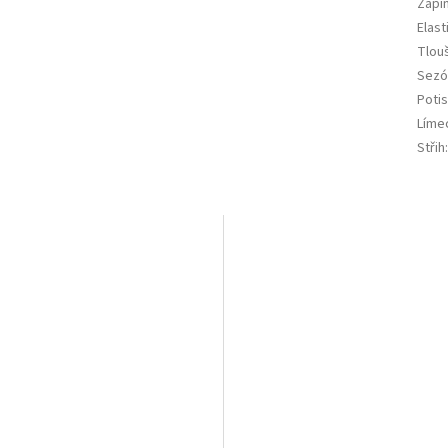
Zapí
Elast
Tlou
Sezó
Potis
Líme
Střih