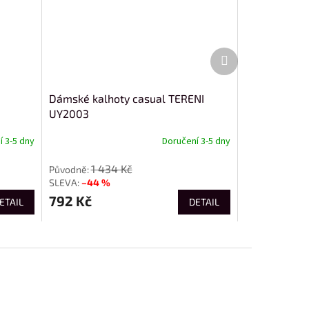
Další
produkt
Dámské kalhoty casual TERENI
UY2003
 3-5 dny
Doručení 3-5 dny
1 434 Kč
–44 %
792 Kč
ETAIL
DETAIL