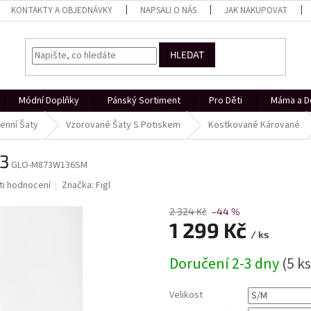
KONTAKTY A OBJEDNÁVKY
NAPSALI O NÁS
JAK NAKUPOVAT
HLEDAT
Módní Doplňky
Pánský Sortiment
Pro Děti
Máma a D
enní Šaty
Vzorované Šaty S Potiskem
Kostkované Kárované
73
GLO-M873W136SM
i hodnocení
Značka:
Figl
2 324 Kč
–44 %
1 299 Kč
/ ks
Měrná
Doručení 2-3 dny
(5 ks
cena:
Velikost