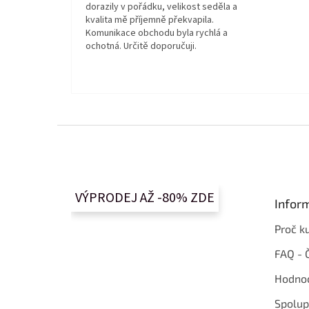
dorazily v pořádku, velikost seděla a
kvalita mě příjemně překvapila.
Komunikace obchodu byla rychlá a
ochotná. Určitě doporučuji.
Z
á
p
a
t
VÝPRODEJ AŽ -80% ZDE
Infor
í
Proč k
FAQ - 
Hodnoc
Spolup