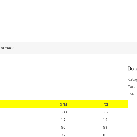
nformace
Dop
Kate
Záru
EAN
:
S/M
L/XL
100
102
17
19
90
98
72
80