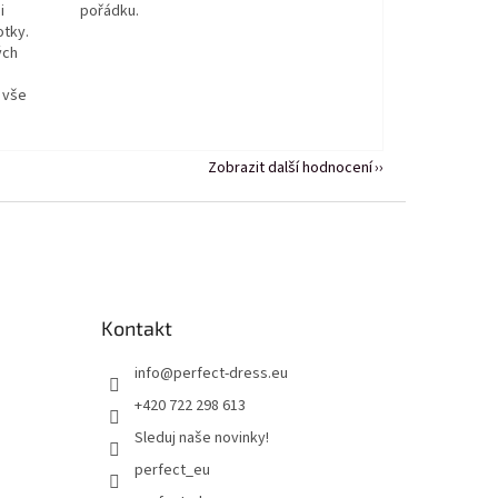
i
pořádku.
otky.
ých
 vše
Zobrazit další hodnocení
Kontakt
info
@
perfect-dress.eu
+420 722 298 613
Sleduj naše novinky!
perfect_eu