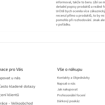
informoval, takže to beru. Líbí se m
detailní popisy produktů a reálné f
Určitě bych ocenila více zákaznick
recenzí přímo u produktů, to by mi
pomohlo při rozhodování. Jinak ale
v pořádku.
mace pro Vás
Vše o nákupu
upovat u nás
Kontakty a Objednávky
Napsali o nás
Často kladené dotazy
Jak nakupovat
ení klientů
Profesionální focení
Dárkový poukáz
ráce - Velkoobchod