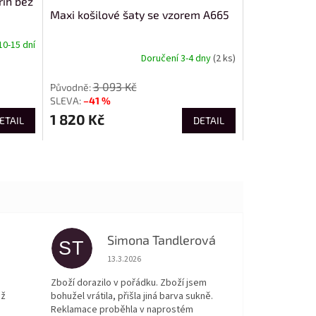
řih bez
Maxi košilové šaty se vzorem A665
10-15 dní
Doručení 3-4 dny
(2 ks)
3 093 Kč
–41 %
1 820 Kč
ETAIL
DETAIL
Simona Tandlerová
ST
 5 z 5 hvězdiček.
Hodnocení obchodu je 5 z 5 hvězdiček.
13.3.2026
Zboží dorazilo v pořádku. Zboží jsem
ež
bohužel vrátila, přišla jiná barva sukně.
Reklamace proběhla v naprostém