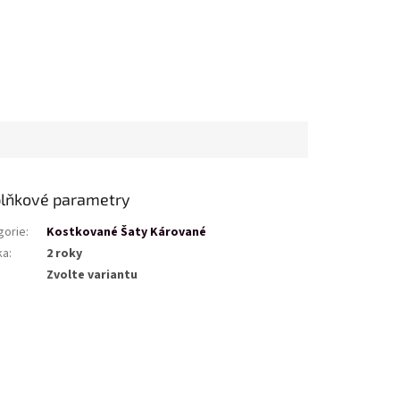
lňkové parametry
gorie
:
Kostkované Šaty Kárované
ka
:
2 roky
Zvolte variantu