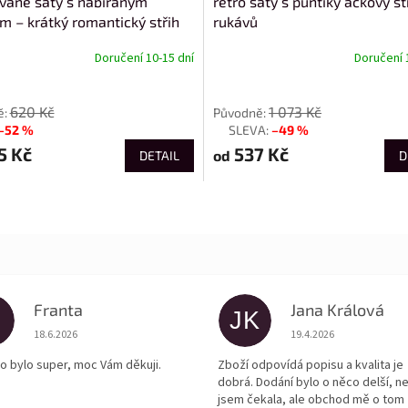
vané šaty s nabíraným
retro šaty s puntíky áčkový st
m – krátký romantický střih
rukávů
Doručení 10-15 dní
Doručení 
od
620 Kč
1 073 Kč
–52 %
–49 %
až
5 Kč
537 Kč
od
DETAIL
D
Franta
Jana Králová
JK
Hodnocení obchodu je 5 z 5 hvězdiček.
Hodnocení obchodu je
18.6.2026
19.4.2026
o bylo super, moc Vám děkuji.
Zboží odpovídá popisu a kvalita je
dobrá. Dodání bylo o něco delší, n
jsem čekala, ale obchod mě o tom