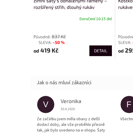
zimní šaty s odhalenými rameny –
Kostko
rozšířený střih, dlouhý rukáv
rukáve
Doručení 10-15 dní
od
od
837 Kč
–50 %
až
419 Kč
29
od
od
DETAIL
Veronika
V
F
Hodnocení obchodu je 5 z 5 hvězdiček.
30.6.2026
Ze začátku jsem měla obavy z delší
Všechn
dodací doby, ale vše proběhlo přesně
tak, jak bylo uvedeno na e-shopu. Šaty