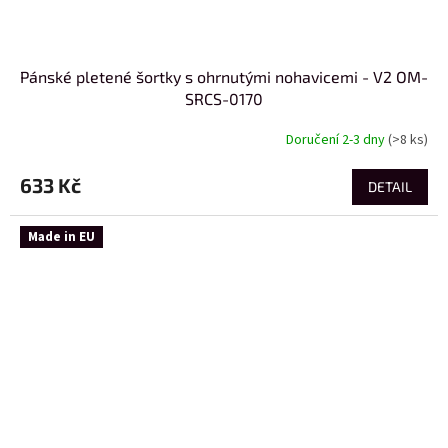
Pánské pletené šortky s ohrnutými nohavicemi - V2 OM-
SRCS-0170
Doručení 2-3 dny
(>8 ks)
633 Kč
DETAIL
Made in EU