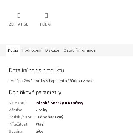
ZEPTAT SE
HLÍDAT
Popis
Hodnocení
Diskuze
Ostatní informace
Detailní popis produktu
Letní plážové šortky s kapsami a šňůrkou v pase.
Doplňkové parametry
Kategorie
:
Pánské Šortky a Kraťasy
Záruka
:
2 roky
Potisk / vzor
:
Jednobarevný
Příležitost
:
Pláž
Sezóna
:
léto