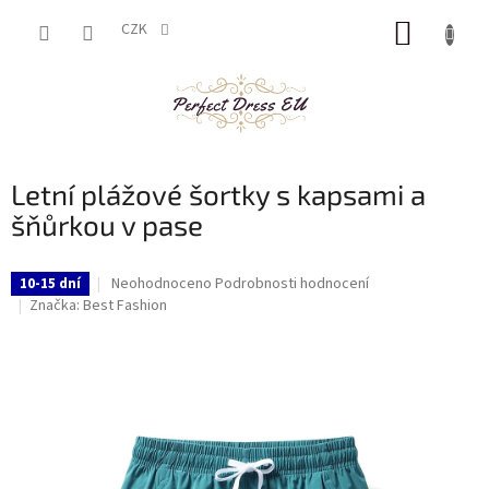
Přejít
NÁKUP
na
CZK
obsah
KOŠÍK
Letní plážové šortky s kapsami a
šňůrkou v pase
Průměrné
Neohodnoceno
Podrobnosti hodnocení
10-15 dní
hodnocení
Značka:
Best Fashion
produktu
je
0,0
z
5
hvězdiček.