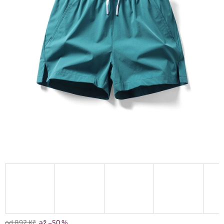
od 892 Kč
až –50 %