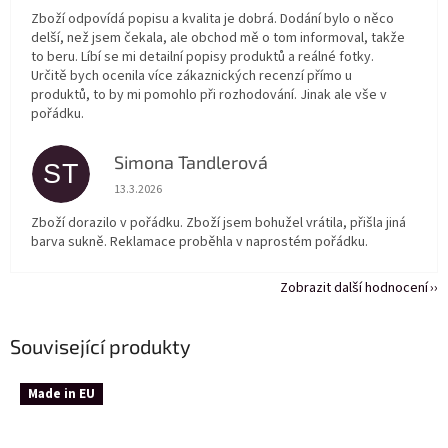
Zboží odpovídá popisu a kvalita je dobrá. Dodání bylo o něco
delší, než jsem čekala, ale obchod mě o tom informoval, takže
to beru. Líbí se mi detailní popisy produktů a reálné fotky.
Určitě bych ocenila více zákaznických recenzí přímo u
produktů, to by mi pomohlo při rozhodování. Jinak ale vše v
pořádku.
Simona Tandlerová
ST
Hodnocení obchodu je 5 z 5 hvězdiček.
13.3.2026
Zboží dorazilo v pořádku. Zboží jsem bohužel vrátila, přišla jiná
barva sukně. Reklamace proběhla v naprostém pořádku.
Zobrazit další hodnocení
Související produkty
Made in EU