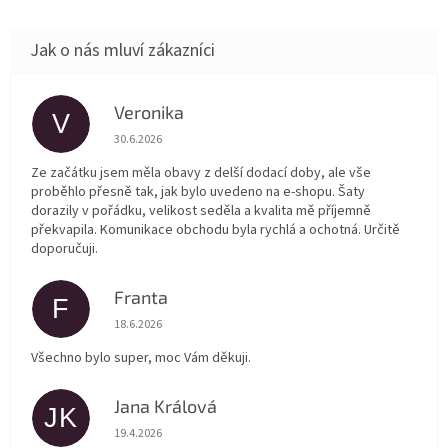
Veronika
V
Hodnocení obchodu je 5 z 5 hvězdiček.
30.6.2026
Ze začátku jsem měla obavy z delší dodací doby, ale vše
proběhlo přesně tak, jak bylo uvedeno na e-shopu. Šaty
dorazily v pořádku, velikost seděla a kvalita mě příjemně
překvapila. Komunikace obchodu byla rychlá a ochotná. Určitě
doporučuji.
Franta
F
Hodnocení obchodu je 5 z 5 hvězdiček.
18.6.2026
Všechno bylo super, moc Vám děkuji.
Jana Králová
JK
Hodnocení obchodu je 5 z 5 hvězdiček.
19.4.2026