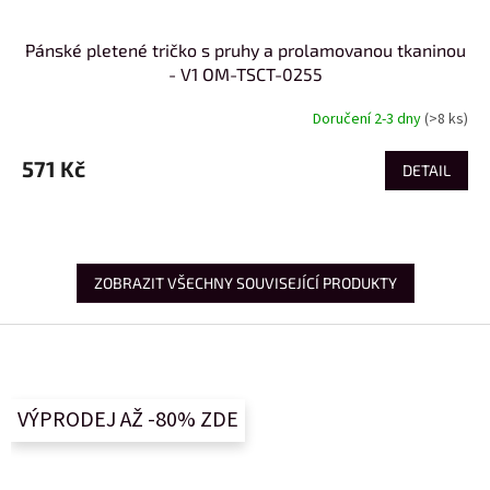
Pánské pletené tričko s pruhy a prolamovanou tkaninou
- V1 OM-TSCT-0255
Doručení 2-3 dny
(>8 ks)
571 Kč
DETAIL
ZOBRAZIT VŠECHNY SOUVISEJÍCÍ PRODUKTY
Z
á
p
a
VÝPRODEJ AŽ -80% ZDE
t
í