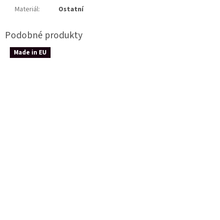
Materiál
:
Ostatní
Made in EU