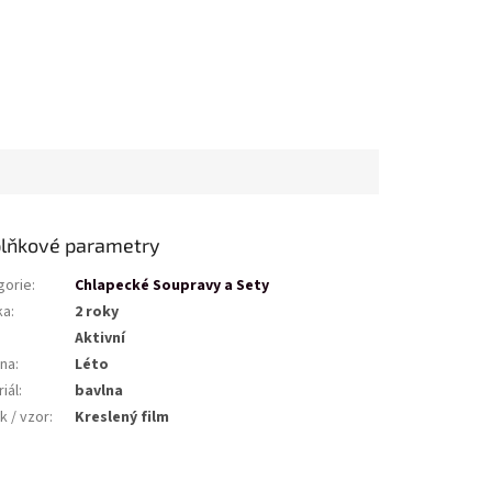
lňkové parametry
gorie
:
Chlapecké Soupravy a Sety
ka
:
2 roky
Aktivní
na
:
Léto
iál
:
bavlna
k / vzor
:
Kreslený film