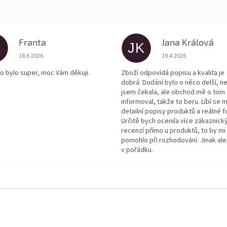
Franta
Jana Králová
JK
Hodnocení obchodu je 5 z 5 hvězdiček.
Hodnocení obchodu je
18.6.2026
19.4.2026
o bylo super, moc Vám děkuji.
Zboží odpovídá popisu a kvalita je
dobrá. Dodání bylo o něco delší, n
jsem čekala, ale obchod mě o tom
informoval, takže to beru. Líbí se m
detailní popisy produktů a reálné f
Určitě bych ocenila více zákaznick
recenzí přímo u produktů, to by mi
pomohlo při rozhodování. Jinak ale
v pořádku.