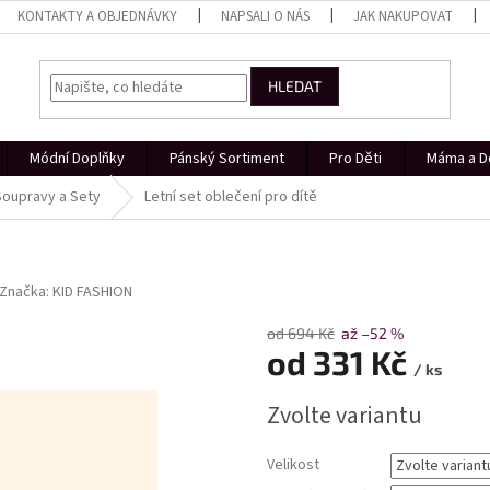
KONTAKTY A OBJEDNÁVKY
NAPSALI O NÁS
JAK NAKUPOVAT
HLEDAT
Módní Doplňky
Pánský Sortiment
Pro Děti
Máma a D
Soupravy a Sety
Letní set oblečení pro dítě
Značka:
KID FASHION
od 694 Kč
až –52 %
od
331 Kč
/ ks
Měrná
Zvolte variantu
cena:
Velikost