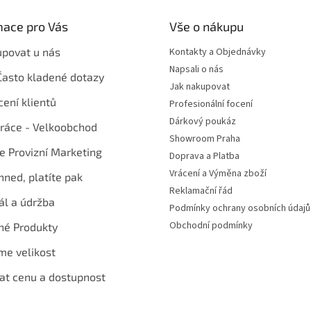
mace pro Vás
Vše o nákupu
upovat u nás
Kontakty a Objednávky
Napsali o nás
Často kladené dotazy
Jak nakupovat
ení klientů
Profesionální focení
Dárkový poukáz
ráce - Velkoobchod
Showroom Praha
te Provizní Marketing
Doprava a Platba
Vrácení a Výměna zboží
hned, platíte pak
Reklamační řád
ál a údržba
Podmínky ochrany osobních údajů
Obchodní podmínky
né Produkty
me velikost
at cenu a dostupnost