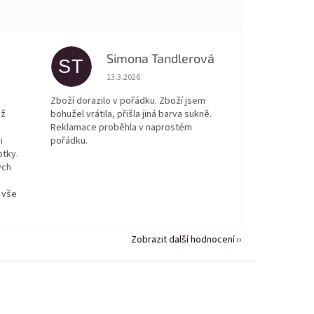
Simona Tandlerová
ST
 5 z 5 hvězdiček.
Hodnocení obchodu je 5 z 5 hvězdiček.
13.3.2026
Zboží dorazilo v pořádku. Zboží jsem
ež
bohužel vrátila, přišla jiná barva sukně.
Reklamace proběhla v naprostém
i
pořádku.
otky.
ých
 vše
Zobrazit další hodnocení