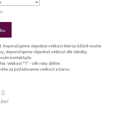
tu
íku
st. Doporučujeme objednat velikost kterou běžně nosíte.
lky, doporučujeme objednat velikost dle tabulky.
osím kontaktujte.
te. Velikost "T" - věk roky dítěte.
ikněte na požadovanou velikost a barvu.
LÍDAT