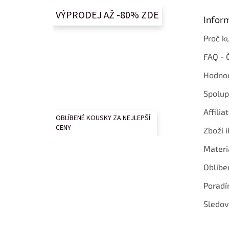
a
t
VÝPRODEJ AŽ -80% ZDE
Infor
í
Proč k
FAQ - 
Hodnoc
Spolup
Affilia
OBLÍBENÉ KOUSKY ZA NEJLEPŠÍ
CENY
Zboží i
Materi
Oblíbe
Poradí
Sledov