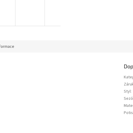
nformace
Dop
Kate
Záru
Styl
:
Sezó
Mater
Potis