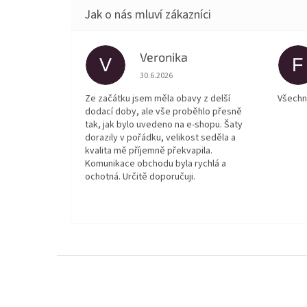
Veronika
V
F
Hodnocení obchodu je 5 z 5 hvězdiček.
30.6.2026
Ze začátku jsem měla obavy z delší
Všechn
dodací doby, ale vše proběhlo přesně
tak, jak bylo uvedeno na e-shopu. Šaty
dorazily v pořádku, velikost seděla a
kvalita mě příjemně překvapila.
Komunikace obchodu byla rychlá a
ochotná. Určitě doporučuji.
Z
á
p