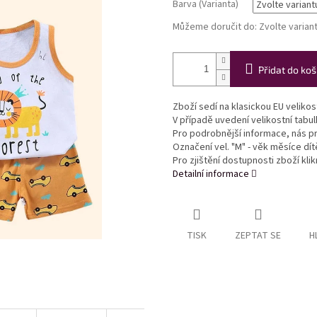
Barva (Varianta)
Můžeme doručit do:
Zvolte varian
Přidat do koš
Zboží sedí na klasickou EU veliko
V případě uvedení velikostní tabu
Pro podrobnější informace, nás pr
Označení vel. "M" - věk měsíce dítě
Pro zjištění dostupnosti zboží kl
Detailní informace
TISK
ZEPTAT SE
H