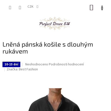
Přejít
NÁKUP
na
CZK
obsah
KOŠÍK
Lněná pánská košile s dlouhým
rukávem
Průměrné
Neohodnoceno
Podrobnosti hodnocení
10-15 dní
hodnocení
Značka:
Best Fashion
produktu
je
0,0
z
5
hvězdiček.