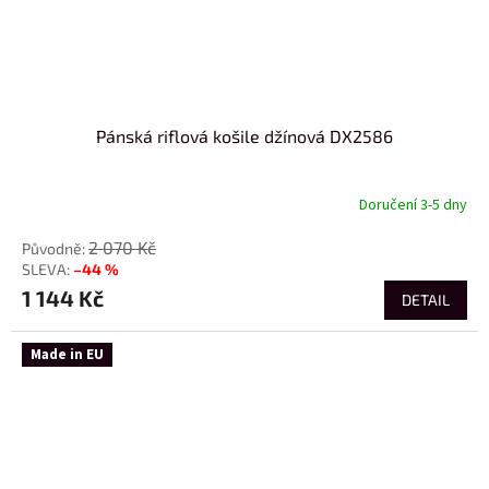
Pánská riflová košile džínová DX2586
Doručení 3-5 dny
2 070 Kč
–44 %
1 144 Kč
DETAIL
Made in EU