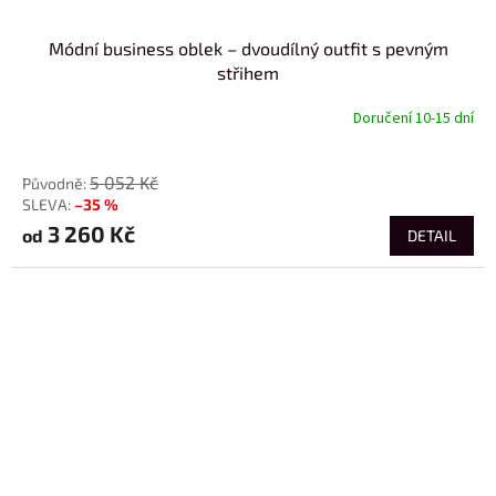
Módní business oblek – dvoudílný outfit s pevným
střihem
Doručení 10-15 dní
od
5 052 Kč
–35 %
3 260 Kč
od
DETAIL