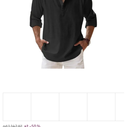
od 1 142 Kč
až –50 %