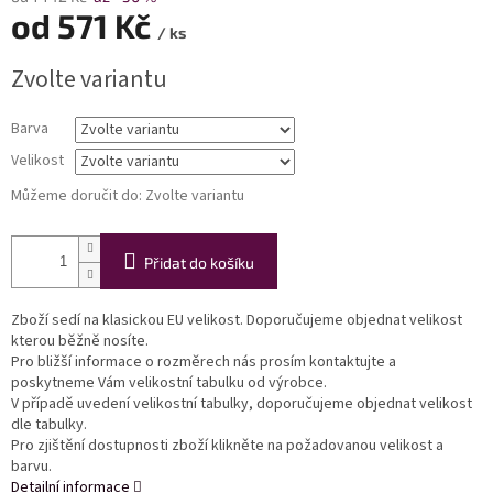
od
571 Kč
/ ks
Měrná
Zvolte variantu
cena:
Barva
Velikost
Můžeme doručit do:
Zvolte variantu
Přidat do košíku
Zboží sedí na klasickou EU velikost. Doporučujeme objednat velikost
kterou běžně nosíte.
Pro bližší informace o rozměrech nás prosím kontaktujte a
poskytneme Vám velikostní tabulku od výrobce.
V případě uvedení velikostní tabulky, doporučujeme objednat velikost
dle tabulky.
Pro zjištění dostupnosti zboží klikněte na požadovanou velikost a
barvu.
Detailní informace