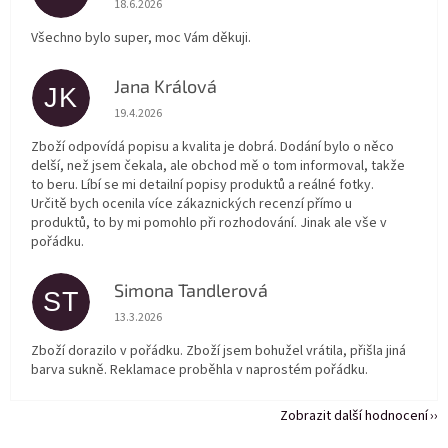
18.6.2026
Všechno bylo super, moc Vám děkuji.
Jana Králová
JK
Hodnocení obchodu je 5 z 5 hvězdiček.
19.4.2026
Zboží odpovídá popisu a kvalita je dobrá. Dodání bylo o něco
delší, než jsem čekala, ale obchod mě o tom informoval, takže
to beru. Líbí se mi detailní popisy produktů a reálné fotky.
Určitě bych ocenila více zákaznických recenzí přímo u
produktů, to by mi pomohlo při rozhodování. Jinak ale vše v
pořádku.
Simona Tandlerová
ST
Hodnocení obchodu je 5 z 5 hvězdiček.
13.3.2026
Zboží dorazilo v pořádku. Zboží jsem bohužel vrátila, přišla jiná
barva sukně. Reklamace proběhla v naprostém pořádku.
Zobrazit další hodnocení