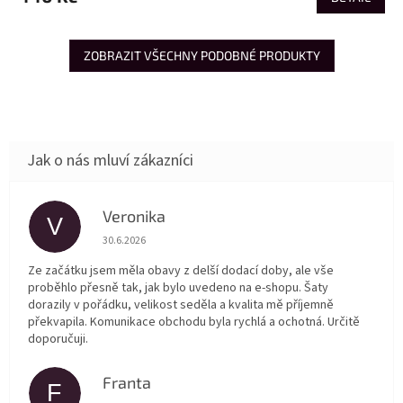
ZOBRAZIT VŠECHNY PODOBNÉ PRODUKTY
Veronika
V
Hodnocení obchodu je 5 z 5 hvězdiček.
30.6.2026
Ze začátku jsem měla obavy z delší dodací doby, ale vše
proběhlo přesně tak, jak bylo uvedeno na e-shopu. Šaty
dorazily v pořádku, velikost seděla a kvalita mě příjemně
překvapila. Komunikace obchodu byla rychlá a ochotná. Určitě
doporučuji.
Franta
F
Hodnocení obchodu je 5 z 5 hvězdiček.