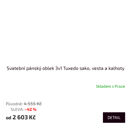
Svatební pánský oblek 3v1 Tuxedo sako, vesta a kalhoty
Skladem v Praze
Průměrné
hodnocení
od
produktu
4 555 Kč
je
5,0
–42 %
až
z
2 603 Kč
od
DETAIL
5
hvězdiček.