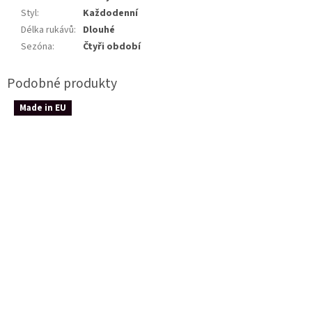
Styl
:
Každodenní
Délka rukávů
:
Dlouhé
Sezóna
:
Čtyři období
Made in EU