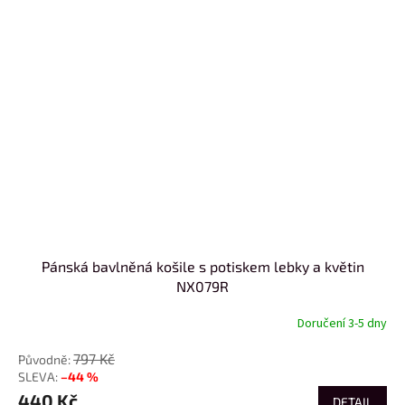
Pánská bavlněná košile s potiskem lebky a květin
NX079R
Doručení 3-5 dny
797 Kč
–44 %
440 Kč
DETAIL