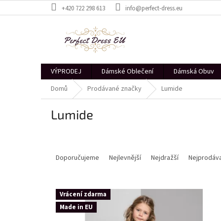
Přejít
+420 722 298 613
info@perfect-dress.eu
na
obsah
VÝPRODEJ
Dámské Oblečení
Dámská Obuv
Domů
Prodávané značky
Lumide
Lumide
Ř
a
Doporučujeme
Nejlevnější
Nejdražší
Nejprodáva
z
e
V
n
Vrácení zdarma
ý
í
Made in EU
p
p