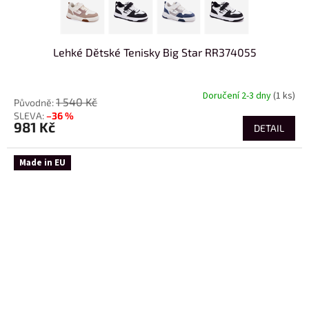
Lehké Dětské Tenisky Big Star RR374055
Doručení 2-3 dny
(1 ks)
1 540 Kč
–36 %
981 Kč
DETAIL
Made in EU