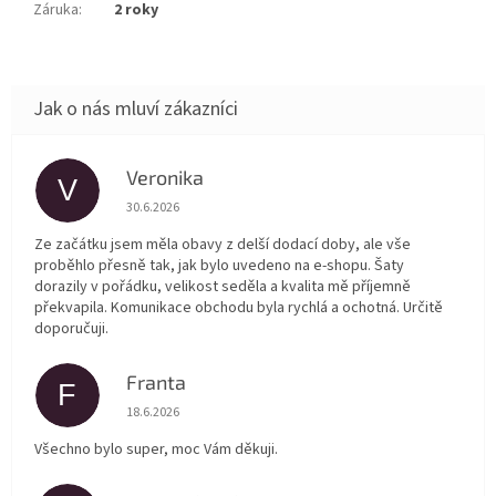
Záruka
:
2 roky
Veronika
V
Hodnocení obchodu je 5 z 5 hvězdiček.
30.6.2026
Ze začátku jsem měla obavy z delší dodací doby, ale vše
proběhlo přesně tak, jak bylo uvedeno na e-shopu. Šaty
dorazily v pořádku, velikost seděla a kvalita mě příjemně
překvapila. Komunikace obchodu byla rychlá a ochotná. Určitě
doporučuji.
Franta
F
Hodnocení obchodu je 5 z 5 hvězdiček.
18.6.2026
Všechno bylo super, moc Vám děkuji.