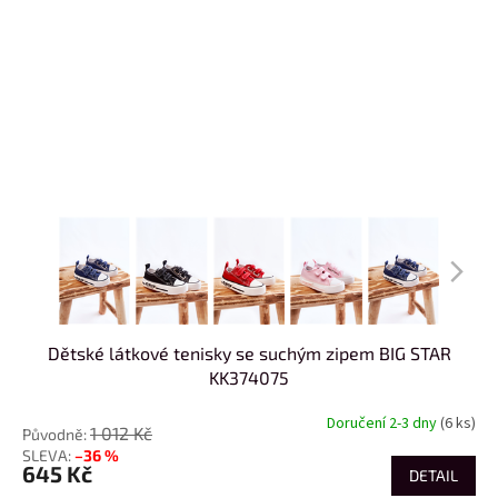
Dětské látkové tenisky se suchým zipem BIG STAR
KK374075
Doručení 2-3 dny
(6 ks)
1 012 Kč
–36 %
645 Kč
DETAIL