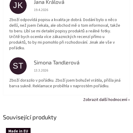
Jana Králová
JK
Hodnocení obchodu je 5 z 5 hvězdiček.
19.4.2026
Zboží odpovídá popisu a kvalita je dobrá. Dodání bylo o něco
delší, než jsem čekala, ale obchod mě o tom informoval, takže
to beru. Líbí se mi detailní popisy produktů a reálné fotky.
Určitě bych ocenila více zákaznických recenzí přímo u
produktů, to by mi pomohlo při rozhodování. Jinak ale vše v
pořádku.
Simona Tandlerová
ST
Hodnocení obchodu je 5 z 5 hvězdiček.
13.3.2026
Zboží dorazilo v pořádku. Zboží jsem bohužel vrátila, přišla jiná
barva sukně. Reklamace proběhla v naprostém pořádku.
Zobrazit další hodnocení
Související produkty
Made in EU