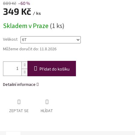
889 Kč
–60 %
349 Kč
/ ks
Měrná
Skladem v Praze
(1 ks)
cena:
Velikost
Můžeme doručit do:
11.8.2026
Přidat do košíku
Detailní informace
ZEPTAT SE
HLÍDAT