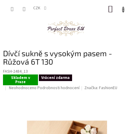
Přejít
NÁKUP
na
CZK
obsah
KOŠÍK
Dívčí sukně s vysokým pasem -
Růžová 6T 130
FASH-2484_13
Skladem v
Vrácení zdarma
Praze
Průměrné
Neohodnoceno
Podrobnosti hodnocení
Značka:
FashionEU
hodnocení
produktu
je
0,0
z
5
hvězdiček.