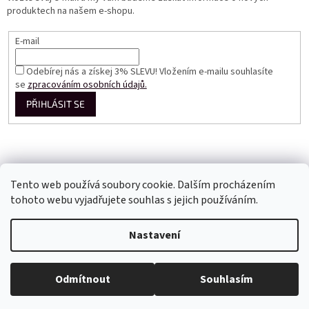
produktech na našem e-shopu.
E-mail
Odebírej nás a získej 3% SLEVU! Vložením e-mailu souhlasíte
se
zpracováním osobních údajů.
PŘIHLÁSIT SE
Tento web používá soubory cookie. Dalším procházením
tohoto webu vyjadřujete souhlas s jejich používáním.
Vytvořil Shoptet
Nastavení
Copyright 2026
Perfect Dress EU
. Všechna práva vyhrazena.
Odmítnout
Souhlasím
Upravit nastavení cookies