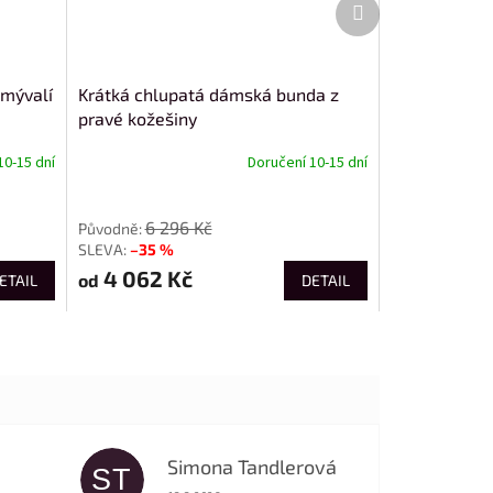
Další
produkt
 mývalí
Krátká chlupatá dámská bunda z
pravé kožešiny
10-15 dní
Doručení 10-15 dní
od
6 296 Kč
–35 %
4 062 Kč
od
ETAIL
DETAIL
Simona Tandlerová
ST
 5 z 5 hvězdiček.
Hodnocení obchodu je 5 z 5 hvězdiček.