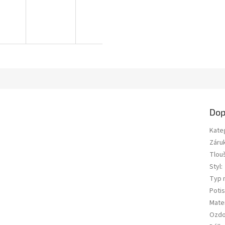
Dop
Kate
Záru
Tlou
Styl
:
Typ 
Potis
Mater
Ozd