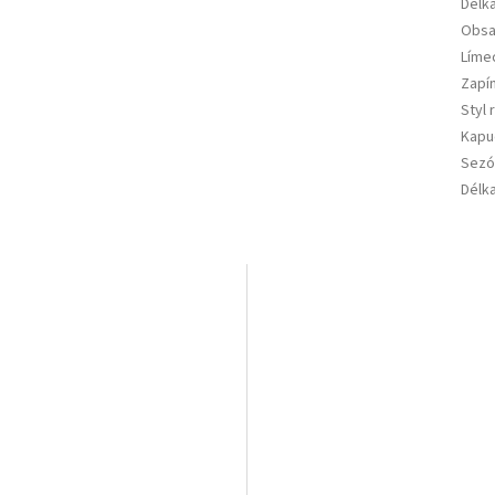
Délk
Obsa
Líme
Zapí
Styl 
Kapu
Sezó
Délk