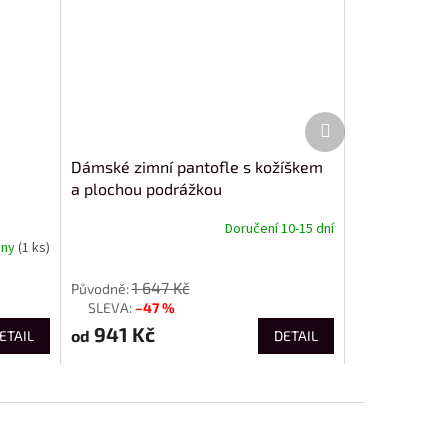
Další
produkt
Dámské zimní pantofle s kožíškem
a plochou podrážkou
Doručení 10-15 dní
dny
(1 ks)
od
1 647 Kč
–47 %
až
941 Kč
od
ETAIL
DETAIL