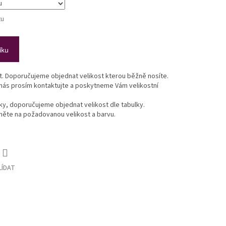
tu
íku
st. Doporučujeme objednat velikost kterou běžně nosíte.
 nás prosím kontaktujte a poskytneme Vám velikostní
lky, doporučujeme objednat velikost dle tabulky.
ikněte na požadovanou velikost a barvu.
LÍDAT