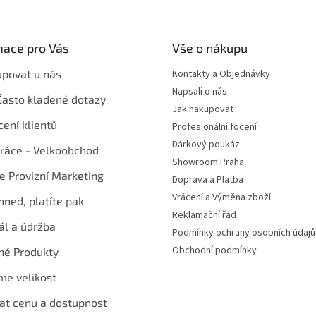
mace pro Vás
Vše o nákupu
upovat u nás
Kontakty a Objednávky
Napsali o nás
Často kladené dotazy
Jak nakupovat
ení klientů
Profesionální focení
Dárkový poukáz
ráce - Velkoobchod
Showroom Praha
te Provizní Marketing
Doprava a Platba
Vrácení a Výměna zboží
hned, platíte pak
Reklamační řád
ál a údržba
Podmínky ochrany osobních údajů
Obchodní podmínky
né Produkty
me velikost
at cenu a dostupnost