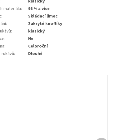
a
:
klasický
h materiálu
:
96 % a více
c
:
Skládací límec
nání
:
Zakryté knoflíky
rukávů
:
klasický
ce
:
Ne
na
:
Celoroční
a rukávů
:
Dlouhé