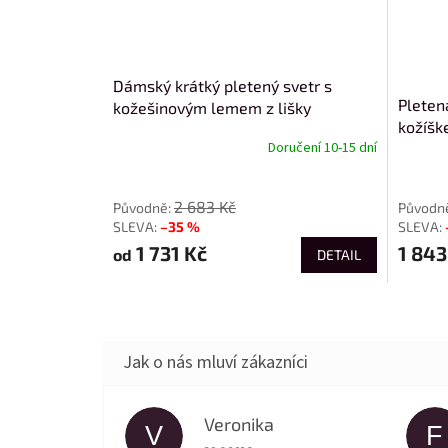
Dámský krátký pletený svetr s
Pleten
kožešinovým lemem z lišky
kožíš
Doručení 10-15 dní
od
2 683 Kč
–35 %
1 731 Kč
1 843
od
DETAIL
Veronika
V
F
Hodnocení obchodu je 5 z 5 hvězdiček.