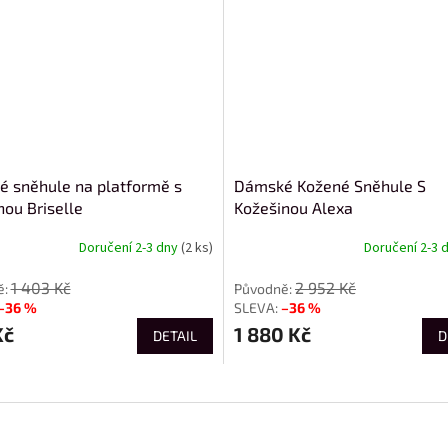
 sněhule na platformě s
Dámské Kožené Sněhule S
nou Briselle
Kožešinou Alexa
Doručení 2-3 dny
(2 ks)
Doručení 2-3 
1 403 Kč
2 952 Kč
–36 %
–36 %
Kč
1 880 Kč
DETAIL
D