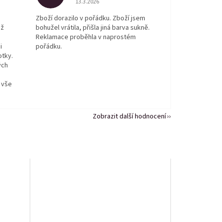
13.3.2026
Zboží dorazilo v pořádku. Zboží jsem
ež
bohužel vrátila, přišla jiná barva sukně.
Reklamace proběhla v naprostém
i
pořádku.
otky.
ých
 vše
Zobrazit další hodnocení