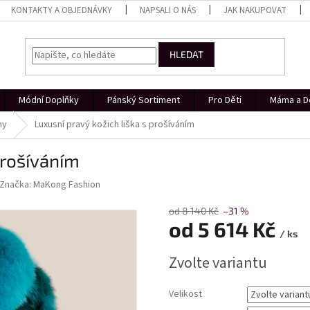
KONTAKTY A OBJEDNÁVKY
NAPSALI O NÁS
JAK NAKUPOVAT
HLEDAT
Módní Doplňky
Pánský Sortiment
Pro Děti
Máma a D
hy
Luxusní pravý kožich liška s prošíváním
prošíváním
Značka:
MaKong Fashion
od 8 140 Kč
–31 %
od
5 614 Kč
/ ks
Měrná
Zvolte variantu
cena:
Velikost