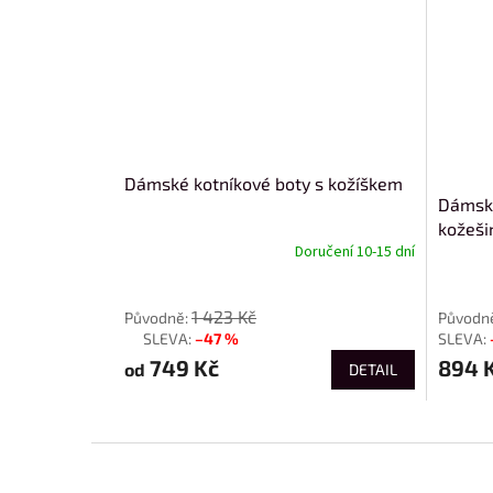
Dámské kotníkové boty s kožíškem
Dámské
kožeši
Doručení 10-15 dní
od
1 423 Kč
–47 %
až
749 Kč
894 
od
DETAIL
Z
á