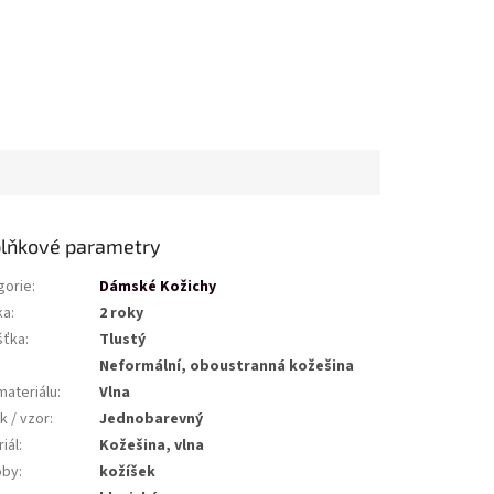
lňkové parametry
gorie
:
Dámské Kožichy
ka
:
2 roky
šťka
:
Tlustý
Neformální, oboustranná kožešina
materiálu
:
Vlna
k / vzor
:
Jednobarevný
iál
:
Kožešina, vlna
oby
:
kožíšek