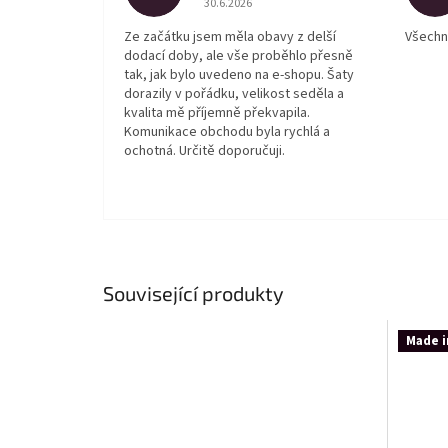
30.6.2026
Ze začátku jsem měla obavy z delší
Všechn
dodací doby, ale vše proběhlo přesně
tak, jak bylo uvedeno na e-shopu. Šaty
dorazily v pořádku, velikost seděla a
kvalita mě příjemně překvapila.
Komunikace obchodu byla rychlá a
ochotná. Určitě doporučuji.
Související produkty
Made i