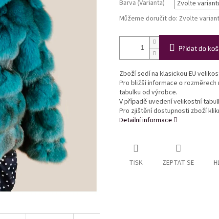
Barva (Varianta)
Můžeme doručit do:
Zvolte varian
Přidat do koš
Zboží sedí na klasickou EU veliko
Pro bližší informace o rozměrech
tabulku od výrobce.
V případě uvedení velikostní tabu
Pro zjištění dostupnosti zboží kl
Detailní informace
TISK
ZEPTAT SE
H