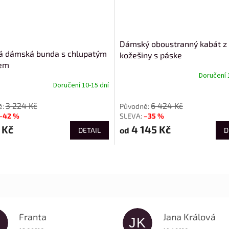
Dámský oboustranný kabát z
á dámská bunda s chlupatým
kožešiny s páske
kem
Doručení 
Doručení 10-15 dní
od
3 224 Kč
6 424 Kč
–42 %
–35 %
 Kč
4 145 Kč
od
DETAIL
D
Franta
Jana Králová
JK
Hodnocení obchodu je 5 z 5 hvězdiček.
Hodnocení obchodu je