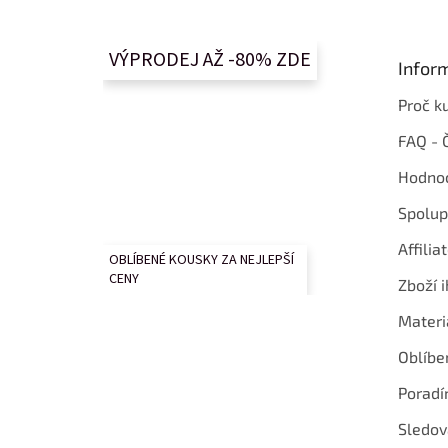
p
a
t
VÝPRODEJ AŽ -80% ZDE
Infor
í
Proč k
FAQ - 
Hodnoc
Spolup
Affilia
OBLÍBENÉ KOUSKY ZA NEJLEPŠÍ
CENY
Zboží i
Materi
Oblíbe
Poradí
Sledov