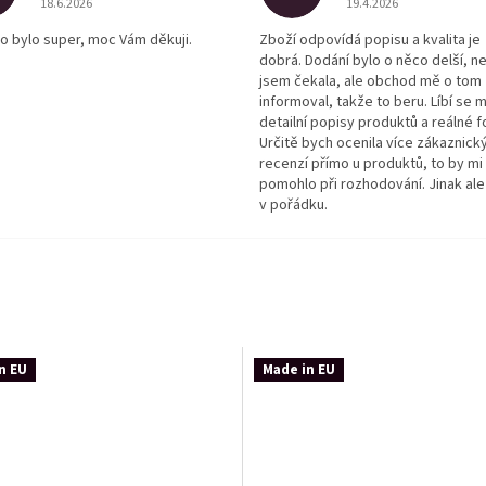
18.6.2026
19.4.2026
o bylo super, moc Vám děkuji.
Zboží odpovídá popisu a kvalita je
dobrá. Dodání bylo o něco delší, n
jsem čekala, ale obchod mě o tom
informoval, takže to beru. Líbí se m
detailní popisy produktů a reálné f
Určitě bych ocenila více zákaznick
recenzí přímo u produktů, to by mi
pomohlo při rozhodování. Jinak ale
v pořádku.
n EU
Made in EU