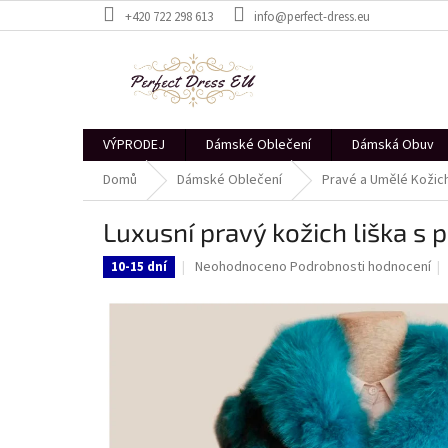
Přejít
+420 722 298 613
info@perfect-dress.eu
na
obsah
VÝPRODEJ
Dámské Oblečení
Dámská Obuv
Domů
Dámské Oblečení
Pravé a Umělé Kožic
Luxusní pravý kožich liška s 
Průměrné
Neohodnoceno
Podrobnosti hodnocení
10-15 dní
hodnocení
produktu
je
0,0
z
5
hvězdiček.