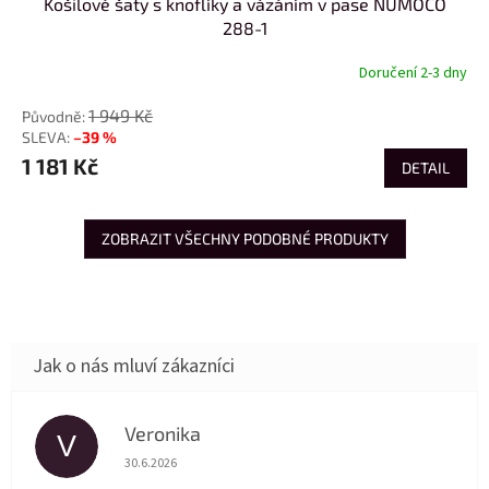
Košilové šaty s knoflíky a vázáním v pase NUMOCO
288-1
Doručení 2-3 dny
1 949 Kč
–39 %
1 181 Kč
DETAIL
ZOBRAZIT VŠECHNY PODOBNÉ PRODUKTY
Veronika
V
Hodnocení obchodu je 5 z 5 hvězdiček.
30.6.2026