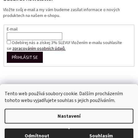
Vložte svůj e-mail a my vám budeme zasílat informace o nových
produktech na našem e-shopu.
E-mail
Odebírej nás a získej 3% SLEVU! Vložením e-mailu souhlasíte
se
zpracováním osobních údajů.
PŘIHLÁSIT SE
Tento web používá soubory cookie. Dalším procházením
tohoto webu vyjadřujete souhlas s jejich používáním.
Vytvořil Shoptet
Nastavení
Copyright 2026
Perfect Dress EU
. Všechna práva vyhrazena.
Odmítnout
Souhlasím
Upravit nastavení cookies