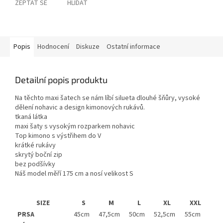
ZEPTAT SE
HLÍDAT
Popis
Hodnocení
Diskuze
Ostatní informace
Detailní popis produktu
Na těchto maxi šatech se nám líbí silueta dlouhé šňůry, vysoké
dělení nohavic a design kimonových rukávů.
tkaná látka
maxi šaty s vysokým rozparkem nohavic
Top kimono s výstřihem do V
krátké rukávy
skrytý boční zip
bez podšívky
Náš model měří 175 cm a nosí velikost S
SIZE
S
M
L
XL
XXL
PRSA
45cm
47,5cm
50cm
52,5cm
55cm