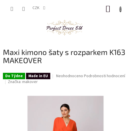
Přejít
NÁKUP
na
CZK
obsah
KOŠÍK
Maxi kimono šaty s rozparkem K163
MAKEOVER
Průměrné
Neohodnoceno
Podrobnosti hodnocení
Do Týdne
Made in EU
hodnocení
Značka:
makover
produktu
je
0,0
z
5
hvězdiček.