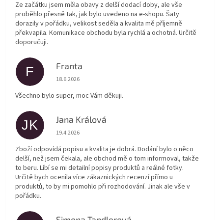
Ze začátku jsem měla obavy z delší dodací doby, ale vše
proběhlo přesně tak, jak bylo uvedeno na e-shopu. Šaty
dorazily v pořádku, velikost seděla a kvalita mě příjemně
překvapila. Komunikace obchodu byla rychlá a ochotná. Určitě
doporučuji.
Franta
F
Hodnocení obchodu je 5 z 5 hvězdiček.
18.6.2026
Všechno bylo super, moc Vám děkuji.
Jana Králová
JK
Hodnocení obchodu je 5 z 5 hvězdiček.
19.4.2026
Zboží odpovídá popisu a kvalita je dobrá. Dodání bylo o něco
delší, než jsem čekala, ale obchod mě o tom informoval, takže
to beru. Líbí se mi detailní popisy produktů a reálné fotky.
Určitě bych ocenila více zákaznických recenzí přímo u
produktů, to by mi pomohlo při rozhodování. Jinak ale vše v
pořádku.
Simona Tandlerová