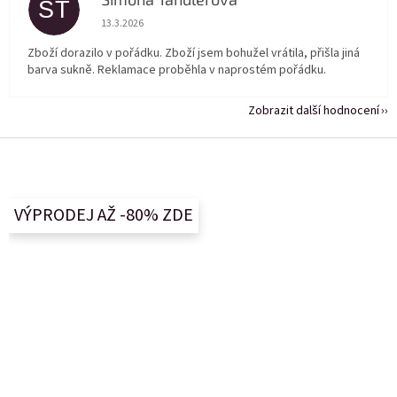
ST
Hodnocení obchodu je 5 z 5 hvězdiček.
13.3.2026
Zboží dorazilo v pořádku. Zboží jsem bohužel vrátila, přišla jiná
barva sukně. Reklamace proběhla v naprostém pořádku.
Zobrazit další hodnocení
Z
á
p
a
VÝPRODEJ AŽ -80% ZDE
t
í