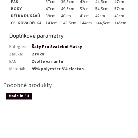
PÁS
37cm
39,5cm
42cm
44,5cm
47cm
BOKY
47cm
49,5cm
52cm
54,5cm
57cm
DÉLKA RUKÁVŮ
39cm
40cm
41cm
42cm
43cm
CELKOVÁ DÉLKA
143cm
143,5cm
144cm
144,5cm
145cm
Doplňkové parametry
Kategorie
:
Šaty Pro Svatební Matky
Záruka
:
2 roky
EAN
:
Zvolte variantu
Materiál
:
95% polyester 5% elastan
Made in EU