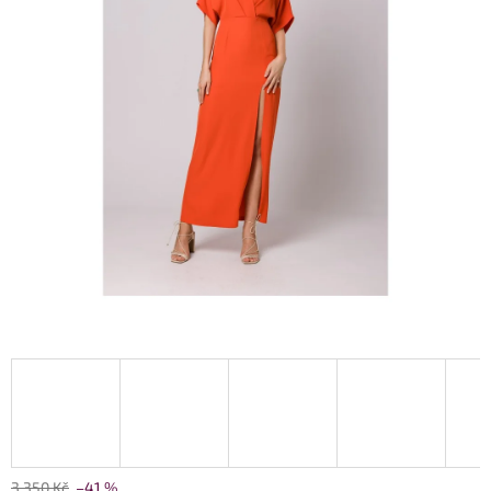
3 350 Kč
–41 %