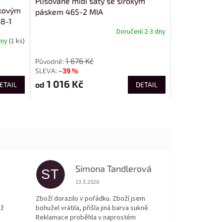
Plisované midi šaty se širokým
jkovým
páskem 465-2 MIA
68-1
Doručení 2-3 dny
dny
(1 ks)
od
1 676 Kč
–39 %
1 016 Kč
od
ETAIL
DETAIL
Simona Tandlerová
ST
 5 z 5 hvězdiček.
Hodnocení obchodu je 5 z 5 hvězdiček.
13.3.2026
Zboží dorazilo v pořádku. Zboží jsem
ež
bohužel vrátila, přišla jiná barva sukně.
Reklamace proběhla v naprostém