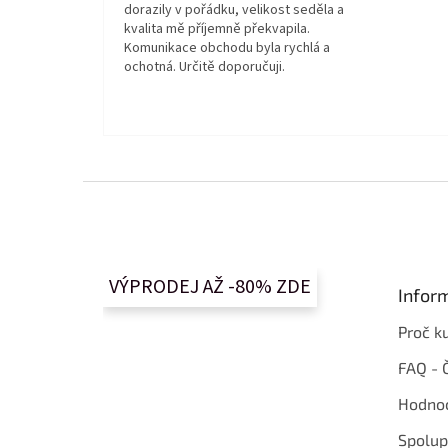
dorazily v pořádku, velikost seděla a
kvalita mě příjemně překvapila.
Komunikace obchodu byla rychlá a
ochotná. Určitě doporučuji.
Z
á
p
a
t
VÝPRODEJ AŽ -80% ZDE
Infor
í
Proč k
FAQ - 
Hodnoc
Spolup