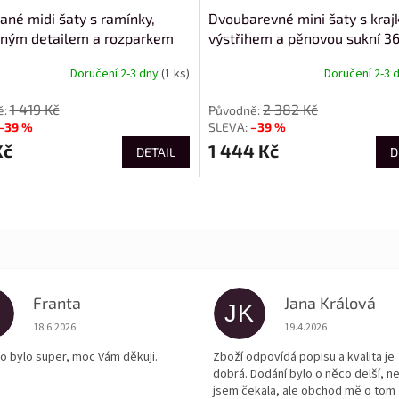
ané midi šaty s ramínky,
Dvoubarevné mini šaty s kra
ným detailem a rozparkem
výstřihem a pěnovou sukní 3
Doručení 2-3 dny
(1 ks)
Doručení 2-3 
1 419 Kč
2 382 Kč
–39 %
–39 %
Kč
1 444 Kč
DETAIL
D
Franta
Jana Králová
JK
Hodnocení obchodu je 5 z 5 hvězdiček.
Hodnocení obchodu je
18.6.2026
19.4.2026
o bylo super, moc Vám děkuji.
Zboží odpovídá popisu a kvalita je
dobrá. Dodání bylo o něco delší, n
jsem čekala, ale obchod mě o tom