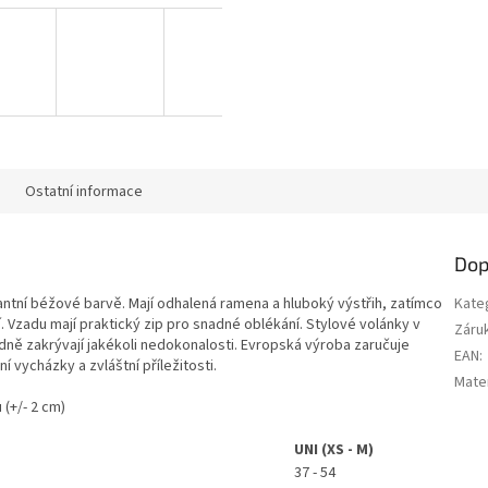
Ostatní informace
Dop
antní béžové barvě. Mají odhalená ramena a hluboký výstřih, zatímco
Kate
. Vzadu mají praktický zip pro snadné oblékání. Stylové volánky v
Záru
dně zakrývají jakékoli nedokonalosti. Evropská výroba zaručuje
EAN
:
í vycházky a zvláštní příležitosti.
Mater
(+/- 2 cm)
UNI (XS - M)
37 - 54