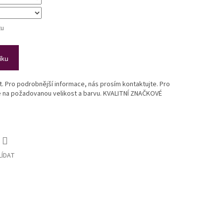
tu
íku
st. Pro podrobnější informace, nás prosím kontaktujte. Pro
te na požadovanou velikost a barvu. KVALITNÍ ZNAČKOVÉ
LÍDAT