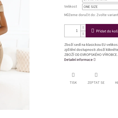
Velikost
Můžeme doručit do:
Zvolte varian
Přidat do koš
Zboží sedí na klasickou EU veliko
zjištění dostupnosti zboží klikně
ZBOŽÍ OD EVROPSKÉHO VÝROBCE.
Detailní informace
TISK
ZEPTAT SE
H