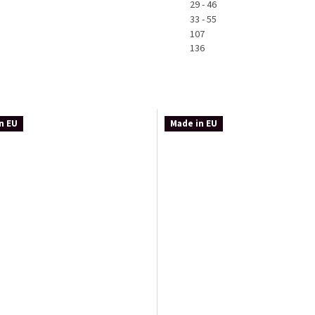
29 - 46
33 - 55
107
136
n EU
Made in EU