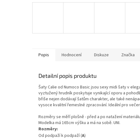
Popis
Hodnocení
Diskuze
Značka
Detailní popis produktu
Šaty Calie od Numoco Basic jsou sexy midi šaty v eleg
vyztužený hrudník poskytuje vynikající oporu a pohodlí
břiše nejen dodávají šatům charakter, ale také nenápa
vysoce kvalitní řemeslné zpracování. Ideální pro večern
Rozměry se měří plošně - před a po natažení materiálu 
Modelka má 165cm výšku a má na sobě. UNI.
Rozměry:
Od podpaží k podpaží (
A
)