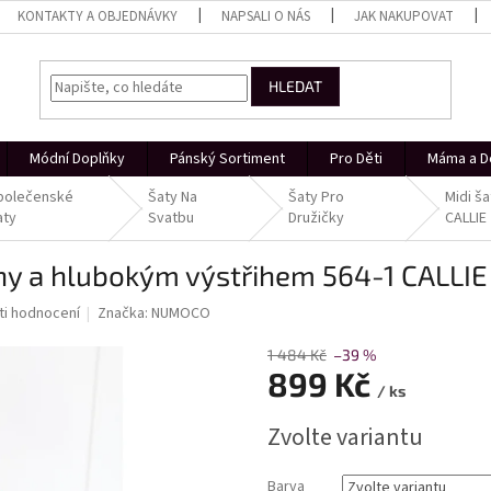
KONTAKTY A OBJEDNÁVKY
NAPSALI O NÁS
JAK NAKUPOVAT
HLEDAT
Módní Doplňky
Pánský Sortiment
Pro Děti
Máma a D
polečenské
Šaty Na
Šaty Pro
Midi š
aty
Svatbu
Družičky
CALLIE
ny a hlubokým výstřihem 564-1 CALLIE
i hodnocení
Značka:
NUMOCO
1 484 Kč
–39 %
899 Kč
/ ks
Měrná
Zvolte variantu
cena:
Barva