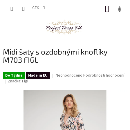
Přejít
NÁKUP
na
CZK
obsah
KOŠÍK
Midi šaty s ozdobnými knoflíky
M703 FIGL
Průměrné
Neohodnoceno
Podrobnosti hodnocení
Do Týdne
Made in EU
hodnocení
Značka:
Figl
produktu
je
0,0
z
5
hvězdiček.