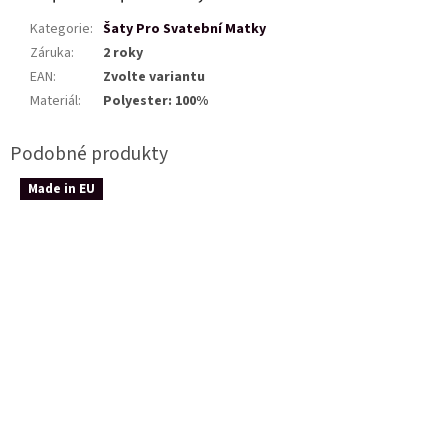
Kategorie
:
Šaty Pro Svatební Matky
Záruka
:
2 roky
EAN
:
Zvolte variantu
Materiál
:
Polyester: 100%
Made in EU