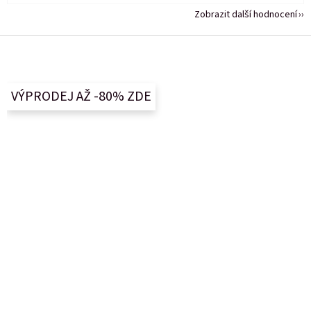
Zobrazit další hodnocení
Z
á
p
a
VÝPRODEJ AŽ -80% ZDE
t
í