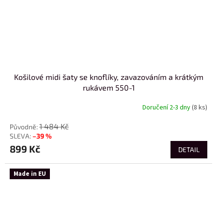
Košilové midi šaty se knoflíky, zavazováním a krátkým
rukávem 550-1
Doručení 2-3 dny
(8 ks)
1 484 Kč
–39 %
899 Kč
DETAIL
Made in EU