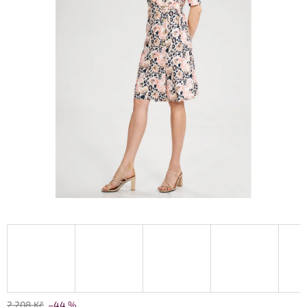
2 208 Kč
–44 %