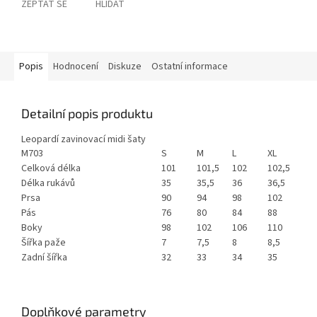
ZEPTAT SE
HLÍDAT
Popis
Hodnocení
Diskuze
Ostatní informace
Detailní popis produktu
Leopardí zavinovací midi šaty
M703
S
M
L
XL
Celková délka
101
101,5
102
102,5
Délka rukávů
35
35,5
36
36,5
Prsa
90
94
98
102
Pás
76
80
84
88
Boky
98
102
106
110
Šířka paže
7
7,5
8
8,5
Zadní šířka
32
33
34
35
Doplňkové parametry