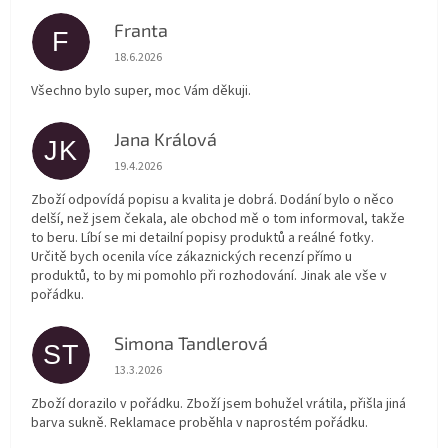
Franta
F
Hodnocení obchodu je 5 z 5 hvězdiček.
18.6.2026
Všechno bylo super, moc Vám děkuji.
Jana Králová
JK
Hodnocení obchodu je 5 z 5 hvězdiček.
19.4.2026
Zboží odpovídá popisu a kvalita je dobrá. Dodání bylo o něco
delší, než jsem čekala, ale obchod mě o tom informoval, takže
to beru. Líbí se mi detailní popisy produktů a reálné fotky.
Určitě bych ocenila více zákaznických recenzí přímo u
produktů, to by mi pomohlo při rozhodování. Jinak ale vše v
pořádku.
Simona Tandlerová
ST
Hodnocení obchodu je 5 z 5 hvězdiček.
13.3.2026
Zboží dorazilo v pořádku. Zboží jsem bohužel vrátila, přišla jiná
barva sukně. Reklamace proběhla v naprostém pořádku.