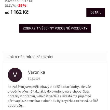
1 917 Kč
–39 %
1 162 Kč
od
DETAIL
ZOBRAZIT VŠECHNY PODOBNÉ PRODUKTY
Veronika
V
Hodnocení obchodu je 5 z 5 hvězdiček.
30.6.2026
Ze začátku jsem měla obavy z delší dodací doby, ale vše
proběhlo přesně tak, jak bylo uvedeno na e-shopu. Šaty
dorazily v pořádku, velikost seděla a kvalita mě příjemně
překvapila. Komunikace obchodu byla rychlá a ochotná. Určitě
doporučuji.