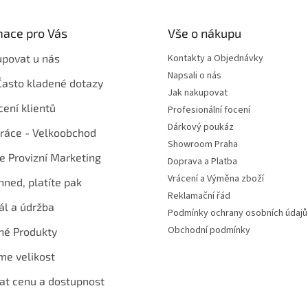
mace pro Vás
Vše o nákupu
upovat u nás
Kontakty a Objednávky
Napsali o nás
Často kladené dotazy
Jak nakupovat
ení klientů
Profesionální focení
Dárkový poukáz
ráce - Velkoobchod
Showroom Praha
te Provizní Marketing
Doprava a Platba
Vrácení a Výměna zboží
hned, platíte pak
Reklamační řád
ál a údržba
Podmínky ochrany osobních údajů
Obchodní podmínky
né Produkty
me velikost
at cenu a dostupnost