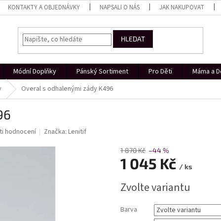
KONTAKTY A OBJEDNÁVKY
NAPSALI O NÁS
JAK NAKUPOVAT
HLEDAT
Módní Doplňky
Pánský Sortiment
Pro Děti
Máma a D
y
Overal s odhalenými zády K496
96
i hodnocení
Značka:
Lenitif
1 870 Kč
–44 %
1 045 Kč
/ ks
Měrná
Zvolte variantu
cena:
Barva