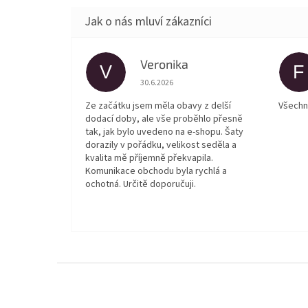
Veronika
V
F
Hodnocení obchodu je 5 z 5 hvězdiček.
30.6.2026
Ze začátku jsem měla obavy z delší
Všechn
dodací doby, ale vše proběhlo přesně
tak, jak bylo uvedeno na e-shopu. Šaty
dorazily v pořádku, velikost seděla a
kvalita mě příjemně překvapila.
Komunikace obchodu byla rychlá a
ochotná. Určitě doporučuji.
Z
á
p