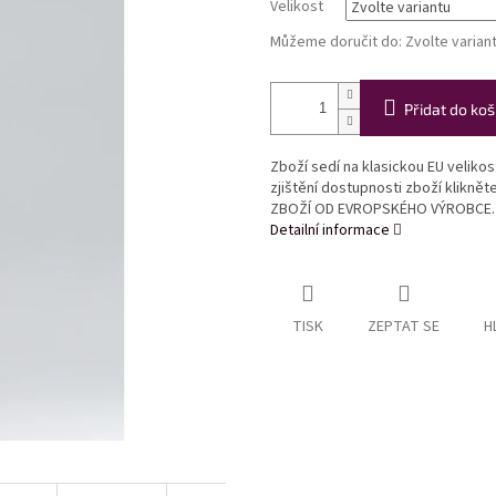
Velikost
Můžeme doručit do:
Zvolte varian
Přidat do koš
Zboží sedí na klasickou EU veliko
zjištění dostupnosti zboží klikně
ZBOŽÍ OD EVROPSKÉHO VÝROBCE.
Detailní informace
TISK
ZEPTAT SE
H