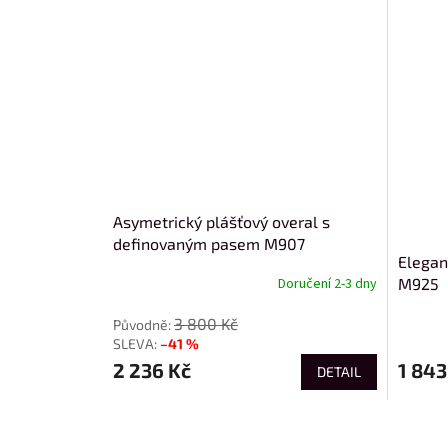
Asymetrický plášťový overal s
definovaným pasem M907
Elegan
M925
Doručení 2-3 dny
3 800 Kč
–41 %
2 236 Kč
1 843
DETAIL