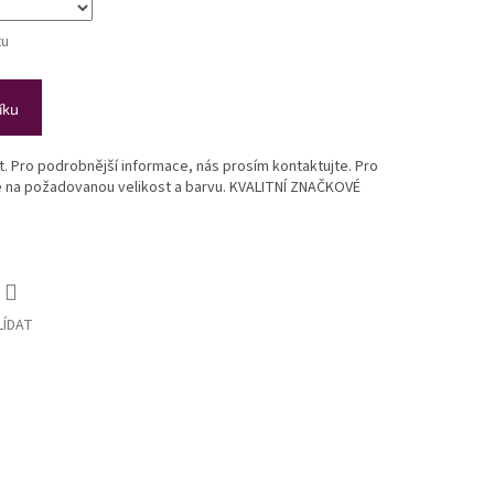
tu
íku
st. Pro podrobnější informace, nás prosím kontaktujte. Pro
te na požadovanou velikost a barvu. KVALITNÍ ZNAČKOVÉ
LÍDAT