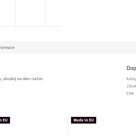
nformace
Dop
, vhodný na den i večer.
Kate
Záru
EAN
:
n EU
Made in EU