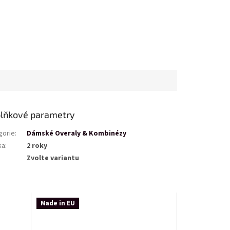
lňkové parametry
gorie
:
Dámské Overaly & Kombinézy
ka
:
2 roky
Zvolte variantu
Made in EU