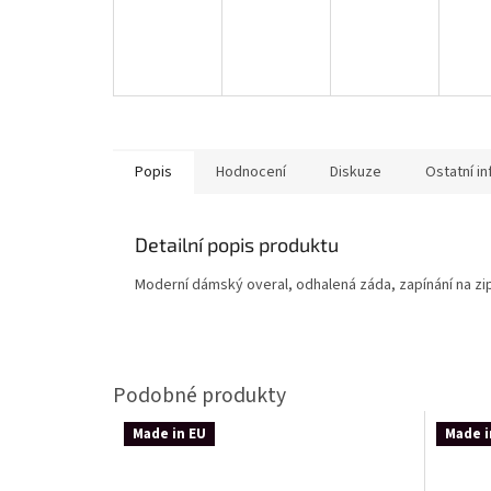
Popis
Hodnocení
Diskuze
Ostatní i
Detailní popis produktu
Moderní dámský overal, odhalená záda, zapínání na zip
Made in EU
Made i