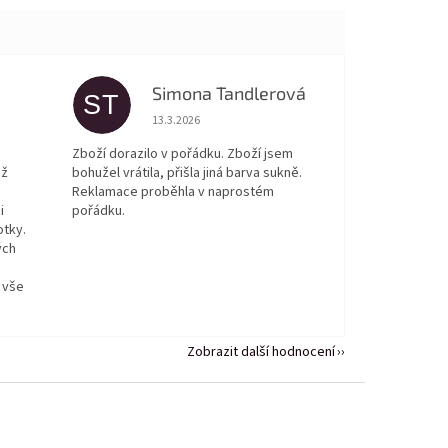
Simona Tandlerová
ST
 5 z 5 hvězdiček.
Hodnocení obchodu je 5 z 5 hvězdiček.
13.3.2026
Zboží dorazilo v pořádku. Zboží jsem
ež
bohužel vrátila, přišla jiná barva sukně.
Reklamace proběhla v naprostém
i
pořádku.
otky.
ých
 vše
Zobrazit další hodnocení