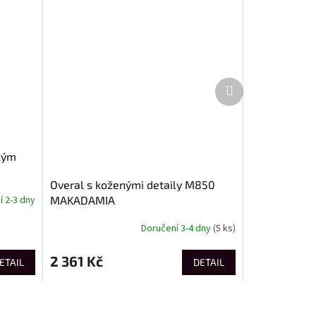
Další
produkt
ckým
Overal s koženými detaily M850
MAKADAMIA
 2-3 dny
Doručení 3-4 dny
(5 ks)
2 361 Kč
ETAIL
DETAIL