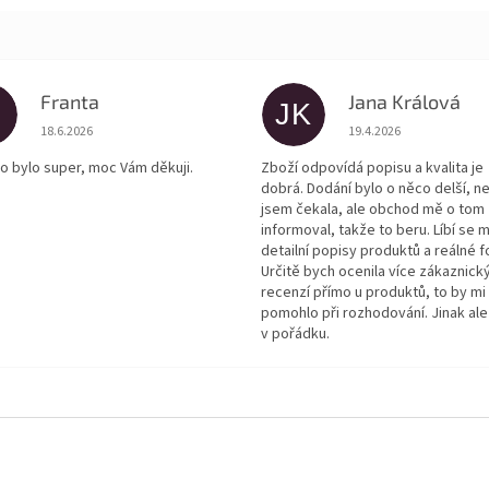
Franta
Jana Králová
JK
Hodnocení obchodu je 5 z 5 hvězdiček.
Hodnocení obchodu je
18.6.2026
19.4.2026
o bylo super, moc Vám děkuji.
Zboží odpovídá popisu a kvalita je
dobrá. Dodání bylo o něco delší, n
jsem čekala, ale obchod mě o tom
informoval, takže to beru. Líbí se m
detailní popisy produktů a reálné f
Určitě bych ocenila více zákaznick
recenzí přímo u produktů, to by mi
pomohlo při rozhodování. Jinak ale
v pořádku.