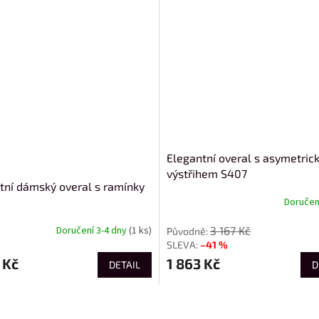
Elegantní overal s asymetri
výstřihem S407
tní dámský overal s ramínky
Doručení
3 167 Kč
Doručení 3-4 dny
(1 ks)
–41 %
 Kč
1 863 Kč
DETAIL
D