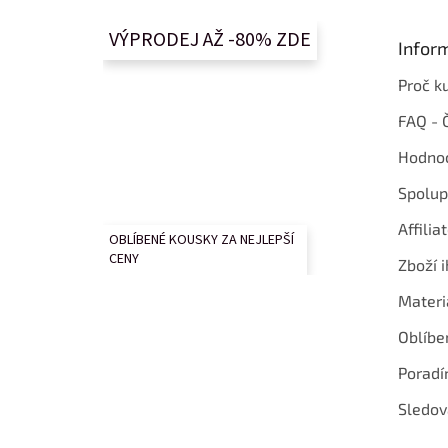
a
t
VÝPRODEJ AŽ -80% ZDE
Infor
í
Proč k
FAQ - 
Hodnoc
Spolup
Affilia
OBLÍBENÉ KOUSKY ZA NEJLEPŠÍ
CENY
Zboží i
Materi
Oblíbe
Poradí
Sledov