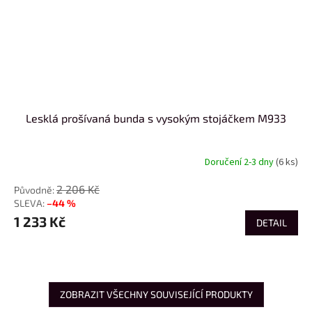
Lesklá prošívaná bunda s vysokým stojáčkem M933
Doručení 2-3 dny
(6 ks)
2 206 Kč
–44 %
1 233 Kč
DETAIL
ZOBRAZIT VŠECHNY SOUVISEJÍCÍ PRODUKTY