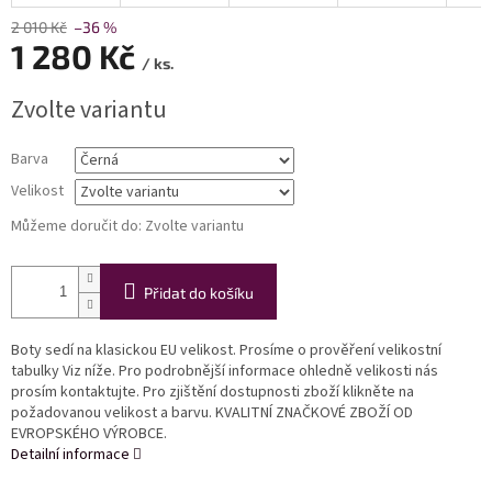
2 010 Kč
–36 %
1 280 Kč
/ ks.
Měrná
Zvolte variantu
cena:
Barva
Velikost
Můžeme doručit do:
Zvolte variantu
Přidat do košíku
Boty sedí na klasickou EU velikost. Prosíme o prověření velikostní
tabulky Viz níže. Pro podrobnější informace ohledně velikosti nás
prosím kontaktujte. Pro zjištění dostupnosti zboží klikněte na
požadovanou velikost a barvu. KVALITNÍ ZNAČKOVÉ ZBOŽÍ OD
EVROPSKÉHO VÝROBCE.
Detailní informace