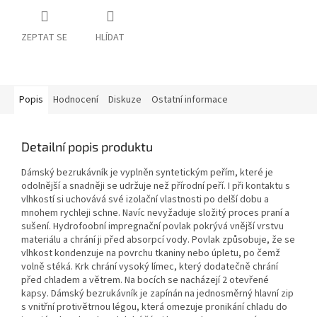
ZEPTAT SE
HLÍDAT
Popis
Hodnocení
Diskuze
Ostatní informace
Detailní popis produktu
Dámský bezrukávník je vyplněn syntetickým peřím, které je
odolnější a snadněji se udržuje než přírodní peří. I při kontaktu s
vlhkostí si uchovává své izolační vlastnosti po delší dobu a
mnohem rychleji schne. Navíc nevyžaduje složitý proces praní a
sušení. Hydrofoobní impregnační povlak pokrývá vnější vrstvu
materiálu a chrání ji před absorpcí vody. Povlak způsobuje, že se
vlhkost kondenzuje na povrchu tkaniny nebo úpletu, po čemž
volně stéká. Krk chrání vysoký límec, který dodatečně chrání
před chladem a větrem. Na bocích se nacházejí 2 otevřené
kapsy. Dámský bezrukávník je zapínán na jednosměrný hlavní zip
s vnitřní protivětrnou légou, která omezuje pronikání chladu do