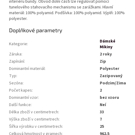
interiéru bundy. Obvod dolní části lze regulovat pomocí
tunelového stahovacího mechanismu se zarážkami. Hlavní
materiál: 100% polyamid. Podšívka: 100% polyamid. Výplň: 100%
polyester.
Doplňkové parametry
Dámské
Kategorie
:
Mikiny
Záruka
:
2 roky
Zapínání
:
Zip
Dominantní materiál
:
Polyester
Typ
:
Zazipovaný
Sezóna
:
Podzim/Zima
Počet kapes
:
2
Dominantní vzor
:
bez vzoru
Další funkce
:
Neí
Délka zboží v centimetrech
:
33
Výška zboží v centimetrech
:
7
Šířka výrobku v centimetrech
:
25
Celková hmotnost v gramech
:
962.5