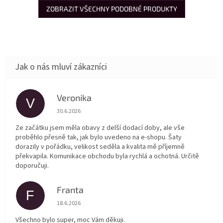
ZOBRAZIT VŠECHNY PODOBNÉ PRODUKTY
Veronika
V
Hodnocení obchodu je 5 z 5 hvězdiček.
30.6.2026
Ze začátku jsem měla obavy z delší dodací doby, ale vše
proběhlo přesně tak, jak bylo uvedeno na e-shopu. Šaty
dorazily v pořádku, velikost seděla a kvalita mě příjemně
překvapila. Komunikace obchodu byla rychlá a ochotná. Určitě
doporučuji.
Franta
F
Hodnocení obchodu je 5 z 5 hvězdiček.
18.6.2026
Všechno bylo super, moc Vám děkuji.