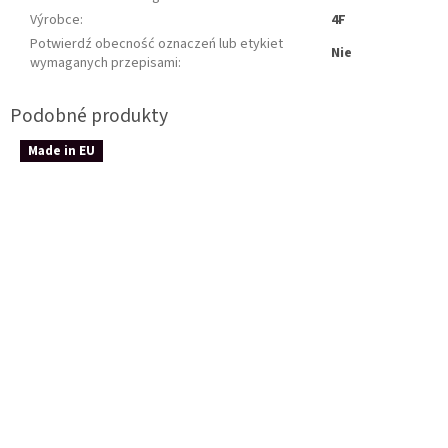
Výrobce
:
4F
Potwierdź obecność oznaczeń lub etykiet
Nie
wymaganych przepisami
:
Made in EU