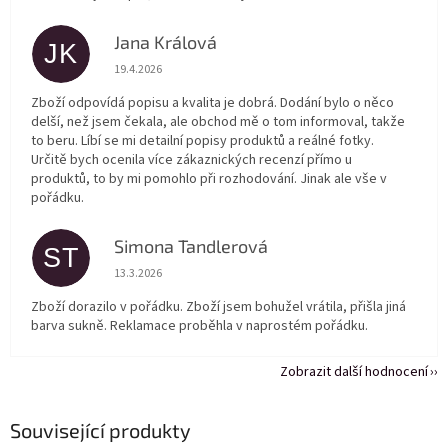
Jana Králová
JK
Hodnocení obchodu je 5 z 5 hvězdiček.
19.4.2026
Zboží odpovídá popisu a kvalita je dobrá. Dodání bylo o něco
delší, než jsem čekala, ale obchod mě o tom informoval, takže
to beru. Líbí se mi detailní popisy produktů a reálné fotky.
Určitě bych ocenila více zákaznických recenzí přímo u
produktů, to by mi pomohlo při rozhodování. Jinak ale vše v
pořádku.
Simona Tandlerová
ST
Hodnocení obchodu je 5 z 5 hvězdiček.
13.3.2026
Zboží dorazilo v pořádku. Zboží jsem bohužel vrátila, přišla jiná
barva sukně. Reklamace proběhla v naprostém pořádku.
Zobrazit další hodnocení
Související produkty