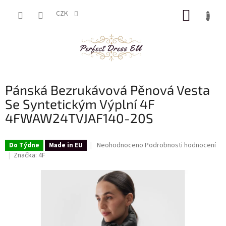
Přejít
NÁKUP
na
CZK
obsah
KOŠÍK
Pánská Bezrukávová Pěnová Vesta
Se Syntetickým Výplní 4F
4FWAW24TVJAF140-20S
Průměrné
Neohodnoceno
Podrobnosti hodnocení
Do Týdne
Made in EU
hodnocení
Značka:
4F
produktu
je
0,0
z
5
hvězdiček.