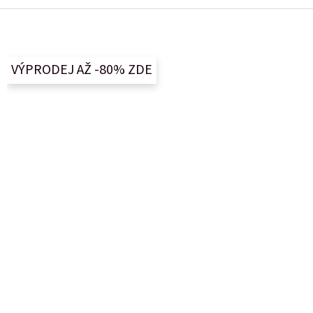
Z
á
p
a
VÝPRODEJ AŽ -80% ZDE
t
í