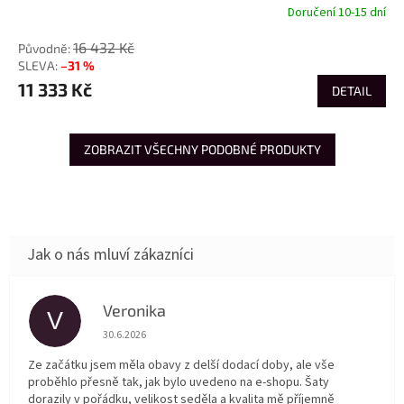
Doručení 10-15 dní
16 432 Kč
–31 %
11 333 Kč
DETAIL
ZOBRAZIT VŠECHNY PODOBNÉ PRODUKTY
Veronika
V
Hodnocení obchodu je 5 z 5 hvězdiček.
30.6.2026
Ze začátku jsem měla obavy z delší dodací doby, ale vše
proběhlo přesně tak, jak bylo uvedeno na e-shopu. Šaty
dorazily v pořádku, velikost seděla a kvalita mě příjemně