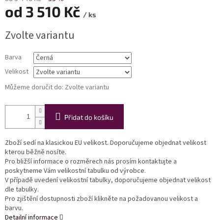
od
3 510 Kč
/ ks
Měrná
Zvolte variantu
cena:
Barva
Velikost
Můžeme doručit do:
Zvolte variantu
Přidat do košíku
Zboží sedí na klasickou EU velikost. Doporučujeme objednat velikost
kterou běžně nosíte.
Pro bližší informace o rozměrech nás prosím kontaktujte a
poskytneme Vám velikostní tabulku od výrobce.
V případě uvedení velikostní tabulky, doporučujeme objednat velikost
dle tabulky.
Pro zjištění dostupnosti zboží klikněte na požadovanou velikost a
barvu.
Detailní informace