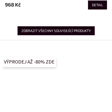
968 Kč
DETAIL
ZOBRAZIT VŠECHNY SOUVISEJÍCÍ PRODUKTY
Z
á
p
a
VÝPRODEJ AŽ -80% ZDE
t
í