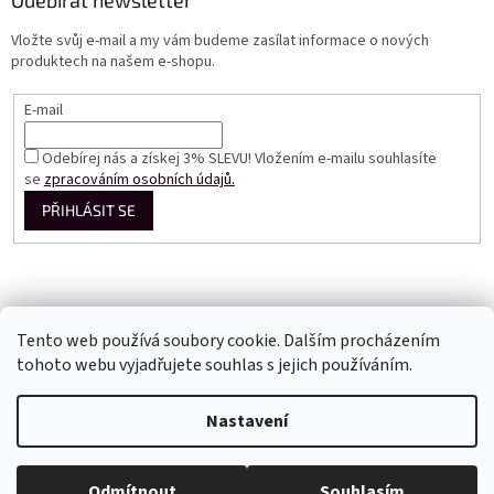
Odebírat newsletter
Vložte svůj e-mail a my vám budeme zasílat informace o nových
produktech na našem e-shopu.
E-mail
Odebírej nás a získej 3% SLEVU! Vložením e-mailu souhlasíte
se
zpracováním osobních údajů.
PŘIHLÁSIT SE
Tento web používá soubory cookie. Dalším procházením
tohoto webu vyjadřujete souhlas s jejich používáním.
Vytvořil Shoptet
Nastavení
Copyright 2026
Perfect Dress EU
. Všechna práva vyhrazena.
Odmítnout
Souhlasím
Upravit nastavení cookies