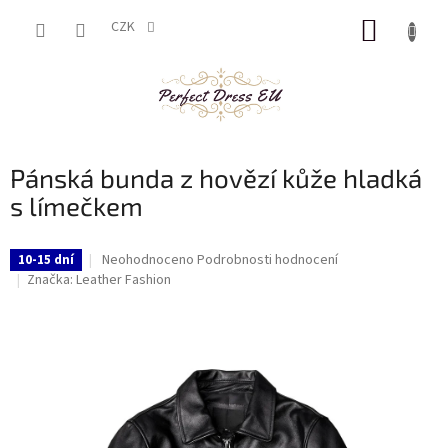
Přejít
NÁKUP
na
CZK
obsah
KOŠÍK
Pánská bunda z hovězí kůže hladká
s límečkem
Průměrné
Neohodnoceno
Podrobnosti hodnocení
10-15 dní
hodnocení
Značka:
Leather Fashion
produktu
je
0,0
z
5
hvězdiček.