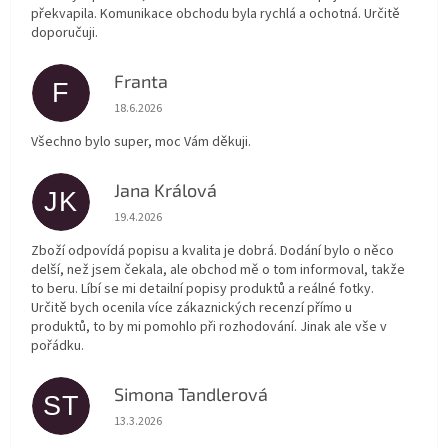
překvapila. Komunikace obchodu byla rychlá a ochotná. Určitě
doporučuji.
Franta
F
Hodnocení obchodu je 5 z 5 hvězdiček.
18.6.2026
Všechno bylo super, moc Vám děkuji.
Jana Králová
JK
Hodnocení obchodu je 5 z 5 hvězdiček.
19.4.2026
Zboží odpovídá popisu a kvalita je dobrá. Dodání bylo o něco
delší, než jsem čekala, ale obchod mě o tom informoval, takže
to beru. Líbí se mi detailní popisy produktů a reálné fotky.
Určitě bych ocenila více zákaznických recenzí přímo u
produktů, to by mi pomohlo při rozhodování. Jinak ale vše v
pořádku.
Simona Tandlerová
ST
Hodnocení obchodu je 5 z 5 hvězdiček.
13.3.2026