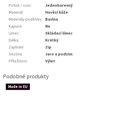
Potisk / vzor
:
Jednobarevný
Materiál
:
Hovězí kůže
Materiály podšívky
:
Bavlna
Kapuce
:
Ne
Límec
:
Skládací límec
Délka
:
Krátký
Zapínání
:
Zip
Sezóna
:
Jaro a podzim
Příležitost
:
Výlet
Made in EU