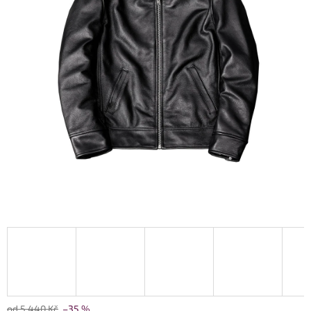
od 5 440 Kč
–35 %