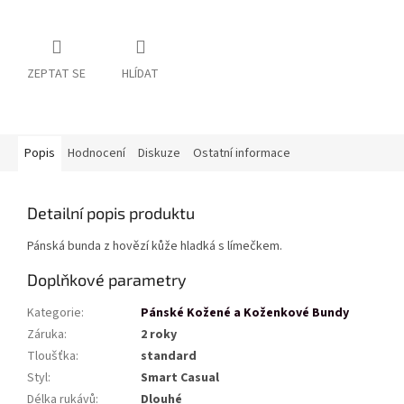
ZEPTAT SE
HLÍDAT
Popis
Hodnocení
Diskuze
Ostatní informace
Detailní popis produktu
Pánská bunda z hovězí kůže hladká s límečkem.
Doplňkové parametry
Kategorie
:
Pánské Kožené a Koženkové Bundy
Záruka
:
2 roky
Tloušťka
:
standard
Styl
:
Smart Casual
Délka rukávů
:
Dlouhé