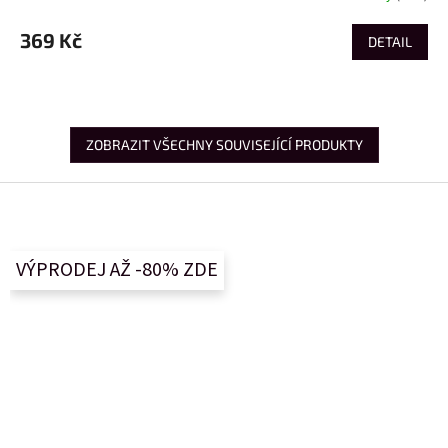
369 Kč
DETAIL
ZOBRAZIT VŠECHNY SOUVISEJÍCÍ PRODUKTY
Z
á
p
a
VÝPRODEJ AŽ -80% ZDE
t
í