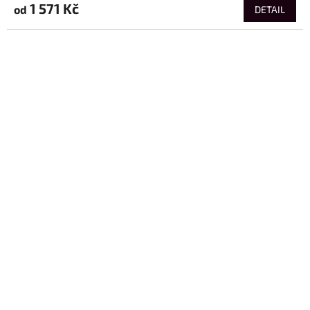
1 571 Kč
od
DETAIL