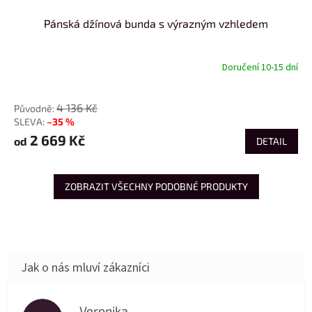
Pánská džínová bunda s výrazným vzhledem
Doručení 10-15 dní
od
4 136 Kč
–35 %
2 669 Kč
od
DETAIL
ZOBRAZIT VŠECHNY PODOBNÉ PRODUKTY
Veronika