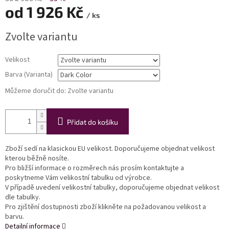
od
1 926 Kč
/ ks
Měrná
Zvolte variantu
cena:
Velikost
Barva (Varianta)
Můžeme doručit do:
Zvolte variantu
Přidat do košíku
Zboží sedí na klasickou EU velikost. Doporučujeme objednat velikost
kterou běžně nosíte.
Pro bližší informace o rozměrech nás prosím kontaktujte a
poskytneme Vám velikostní tabulku od výrobce.
V případě uvedení velikostní tabulky, doporučujeme objednat velikost
dle tabulky.
Pro zjištění dostupnosti zboží klikněte na požadovanou velikost a
barvu.
Detailní informace