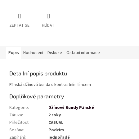
ZEPTAT SE
HLÍDAT
Popis
Hodnocení
Diskuze
Ostatní informace
Detailní popis produktu
Pánská džínová bunda s kontrastním límcem
Doplňkové parametry
Kategorie
:
Džínové Bundy Pánské
Záruka
:
2 roky
Příležitost
:
CASUAL
Sezóna
:
Podzim
Zapínání
:
jednořadé