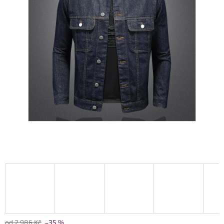
od 2 986 Kč
–35 %