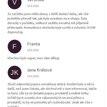
V
Hodnocení obchodu je 5 z 5 hvězdiček.
30.6.2026
Ze začátku jsem měla obavy z delší dodací doby, ale vše
proběhlo přesně tak, jak bylo uvedeno na e-shopu. Šaty
dorazily v pořádku, velikost seděla a kvalita mě příjemně
překvapila. Komunikace obchodu byla rychlá a ochotná. Určitě
doporučuji.
Franta
F
Hodnocení obchodu je 5 z 5 hvězdiček.
18.6.2026
Všechno bylo super, moc Vám děkuji.
Jana Králová
JK
Hodnocení obchodu je 5 z 5 hvězdiček.
19.4.2026
Zboží odpovídá popisu a kvalita je dobrá. Dodání bylo o něco
delší, než jsem čekala, ale obchod mě o tom informoval, takže
to beru. Líbí se mi detailní popisy produktů a reálné fotky.
Určitě bych ocenila více zákaznických recenzí přímo u
produktů, to by mi pomohlo při rozhodování. Jinak ale vše v