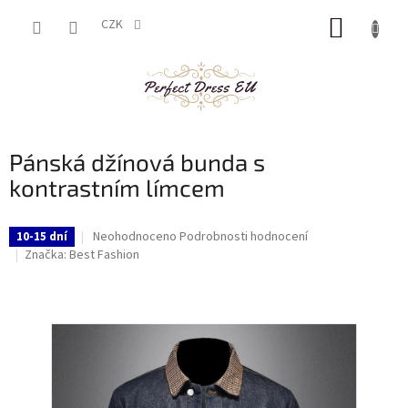
Přejít
NÁKUP
na
CZK
obsah
KOŠÍK
Pánská džínová bunda s
kontrastním límcem
Průměrné
Neohodnoceno
Podrobnosti hodnocení
10-15 dní
hodnocení
Značka:
Best Fashion
produktu
je
0,0
z
5
hvězdiček.