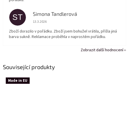
pořádku.
Simona Tandlerová
ST
Hodnocení obchodu je 5 z 5 hvězdiček.
13.3.2026
Zboží dorazilo v pořádku. Zboží jsem bohužel vrátila, přišla jiná
barva sukně. Reklamace proběhla v naprostém pořádku.
Zobrazit další hodnocení
Související produkty
Made in EU