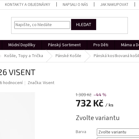
KONTAKTY A OBJEDNÁVKY
NAPSALI O NÁS
JAK NAKUPOVAT
HLEDAT
Módní Doplňky
Pánský Sortiment
Pro Děti
Máma a D
Košile, Topy a Trička
Pánské Košile
Pánská kostkovaná koši
26 VISENT
i hodnocení
Značka:
Visent
1 309 Kč
–44 %
732 Kč
/ ks
Měrná
Zvolte variantu
cena:
Barva