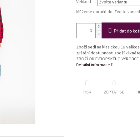
Velikost
Můžeme doručit do:
Zvolte varian
Přidat do koš
Zboží sedí na klasickou EU veliko
zjištění dostupnosti zboží klikně
ZBOŽÍ OD EVROPSKÉHO VÝROBCE.
Detailní informace
TISK
ZEPTAT SE
H