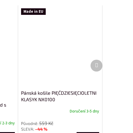
Made in EU
Další
produkt
Pánská košile PIĘĆDZIESIĘCIOLETNI
KLASYK NX0100
d s
Doručení 3-5 dny
559 Kč
 2-3 dny
–44 %