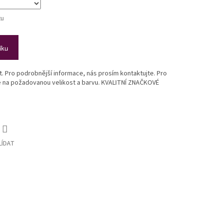
tu
íku
st. Pro podrobnější informace, nás prosím kontaktujte. Pro
te na požadovanou velikost a barvu. KVALITNÍ ZNAČKOVÉ
LÍDAT