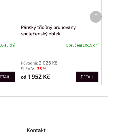
Další
produkt
Pánský třídílný pruhovaný
společenský oblek
10-15 dní
Doručení 10-15 dní
od
3 026 Kč
–35 %
1 952 Kč
od
ETAIL
DETAIL
Kontakt