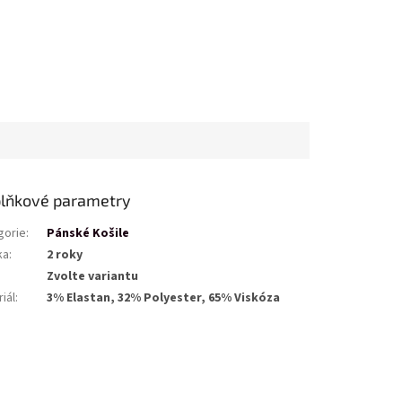
lňkové parametry
gorie
:
Pánské Košile
ka
:
2 roky
Zvolte variantu
iál
:
3% Elastan, 32% Polyester, 65% Viskóza