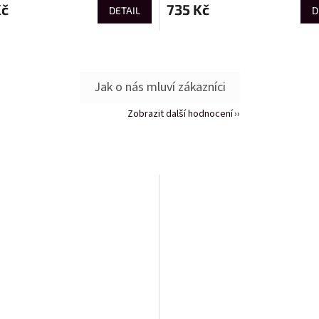
Kč
735 Kč
DETAIL
D
Zobrazit další hodnocení