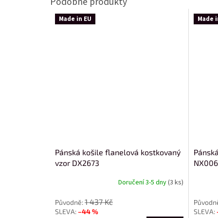
Made in EU
Made i
Pánská košile flanelová kostkovaný
Pánská
vzor DX2673
NX006
Doručení 3-5 dny
(3 ks)
1 437 Kč
–44 %