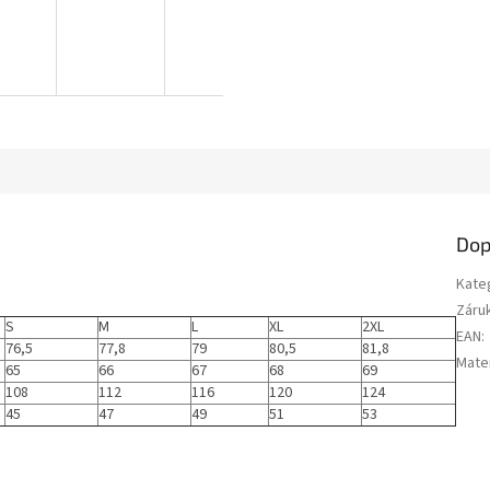
Dop
Kate
Záru
S
M
L
XL
2XL
EAN
:
76,5
77,8
79
80,5
81,8
Mater
65
66
67
68
69
108
112
116
120
124
45
47
49
51
53