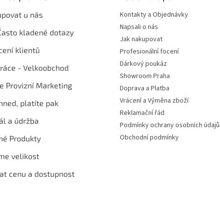
upovat u nás
Kontakty a Objednávky
Napsali o nás
Často kladené dotazy
Jak nakupovat
ení klientů
Profesionální focení
Dárkový poukáz
ráce - Velkoobchod
Showroom Praha
te Provizní Marketing
Doprava a Platba
Vrácení a Výměna zboží
hned, platíte pak
Reklamační řád
ál a údržba
Podmínky ochrany osobních údajů
Obchodní podmínky
né Produkty
me velikost
at cenu a dostupnost