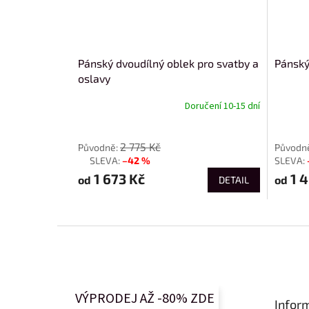
Pánský dvoudílný oblek pro svatby a
Pánský
oslavy
Doručení 10-15 dní
od
od
2 775 Kč
–42 %
až
1 673 Kč
1 4
od
od
DETAIL
Z
á
p
a
t
VÝPRODEJ AŽ -80% ZDE
Infor
í