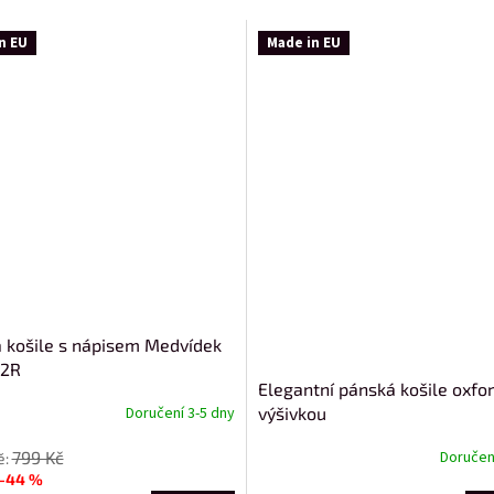
n EU
Made in EU
 košile s nápisem Medvídek
2R
Elegantní pánská košile oxfor
výšivkou
Doručení 3-5 dny
799 Kč
Doručení
–44 %