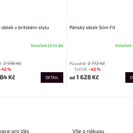
 oblek v britském stylu
Pánský oblek Slim Fit
Doručení 10-15 dní
Doručení 
od
2 596 Kč
2 772 Kč
–42 %
–42 %
až
84 Kč
1 628 Kč
od
DETAIL
D
mace pro Vás
Vše o nákupu