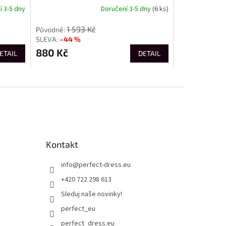
 3-5 dny
Doručení 3-5 dny
(6 ks)
1 593 Kč
–44 %
880 Kč
ETAIL
DETAIL
Kontakt
info
@
perfect-dress.eu
+420 722 298 613
Sleduj naše novinky!
perfect_eu
perfect_dress.eu