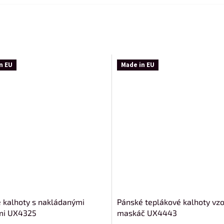
n EU
Made in EU
 kalhoty s nakládanými
Pánské teplákové kalhoty vzo
mi UX4325
maskáč UX4443