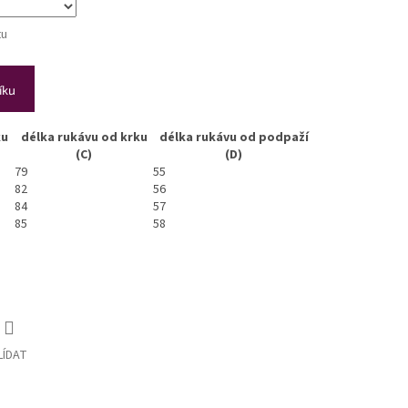
tu
íku
ku
délka rukávu od krku
délka rukávu od podpaží
(C)
(D)
79
55
82
56
84
57
85
58
LÍDAT