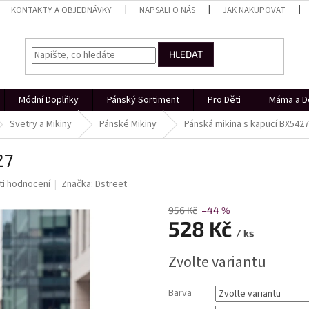
KONTAKTY A OBJEDNÁVKY
NAPSALI O NÁS
JAK NAKUPOVAT
HLEDAT
Módní Doplňky
Pánský Sortiment
Pro Děti
Máma a D
Svetry a Mikiny
Pánské Mikiny
Pánská mikina s kapucí BX5427
27
i hodnocení
Značka:
Dstreet
956 Kč
–44 %
528 Kč
/ ks
Měrná
Zvolte variantu
cena:
Barva