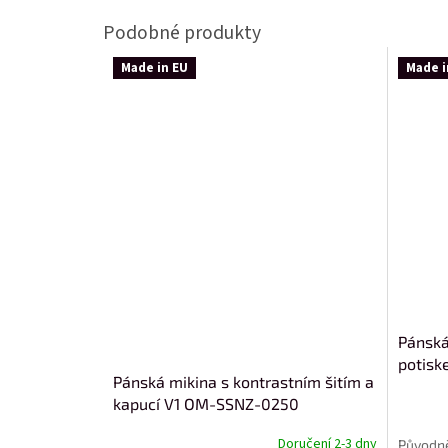
Made in EU
Made i
Pánská
potisk
Pánská mikina s kontrastním šitím a
kapucí V1 OM-SSNZ-0250
Doručení 2-3 dny