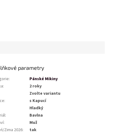
lňkové parametry
gorie
:
Pánské Mikiny
ka
:
2 roky
Zvolte variantu
ce
:
s Kapucí
Hladký
iál
:
Bavlna
ví
:
Muž
eń/Zima 2026
:
tak