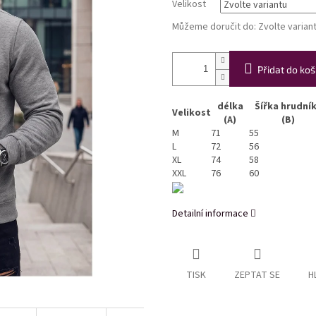
Velikost
Můžeme doručit do:
Zvolte varian
Přidat do koš
délka
Šířka hrudní
Velikost
(A)
(B)
M
71
55
L
72
56
XL
74
58
XXL
76
60
Detailní informace
TISK
ZEPTAT SE
H