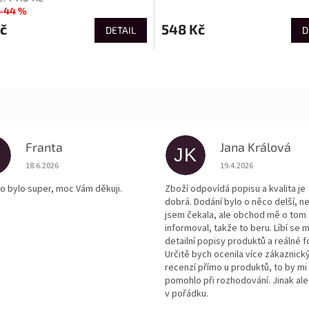
–44 %
č
548 Kč
DETAIL
D
Franta
Jana Králová
JK
Hodnocení obchodu je 5 z 5 hvězdiček.
Hodnocení obchodu je
18.6.2026
19.4.2026
o bylo super, moc Vám děkuji.
Zboží odpovídá popisu a kvalita je
dobrá. Dodání bylo o něco delší, n
jsem čekala, ale obchod mě o tom
informoval, takže to beru. Líbí se m
detailní popisy produktů a reálné f
Určitě bych ocenila více zákaznick
recenzí přímo u produktů, to by mi
pomohlo při rozhodování. Jinak ale
v pořádku.