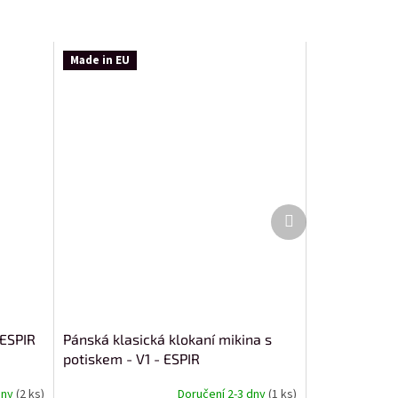
Made in EU
Další
produkt
ESPIR
Pánská klasická klokaní mikina s
potiskem - V1 - ESPIR
dny
(2 ks)
Doručení 2-3 dny
(1 ks)