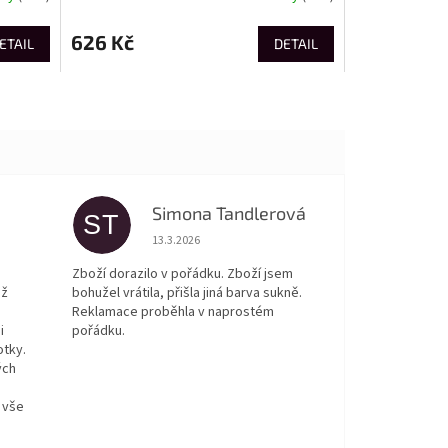
626 Kč
ETAIL
DETAIL
Simona Tandlerová
ST
 5 z 5 hvězdiček.
Hodnocení obchodu je 5 z 5 hvězdiček.
13.3.2026
Zboží dorazilo v pořádku. Zboží jsem
ež
bohužel vrátila, přišla jiná barva sukně.
Reklamace proběhla v naprostém
i
pořádku.
otky.
ých
 vše