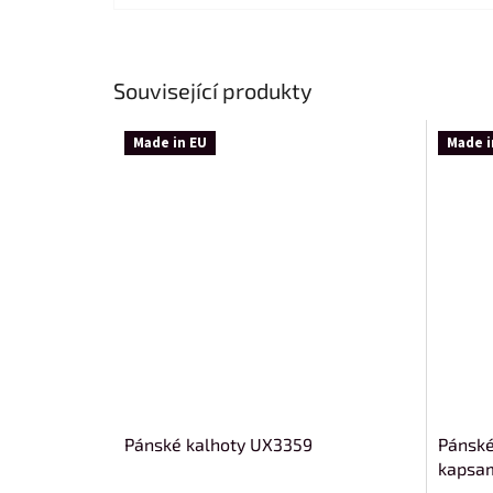
Související produkty
Made in EU
Made i
Pánské kalhoty UX3359
Pánské
kapsa