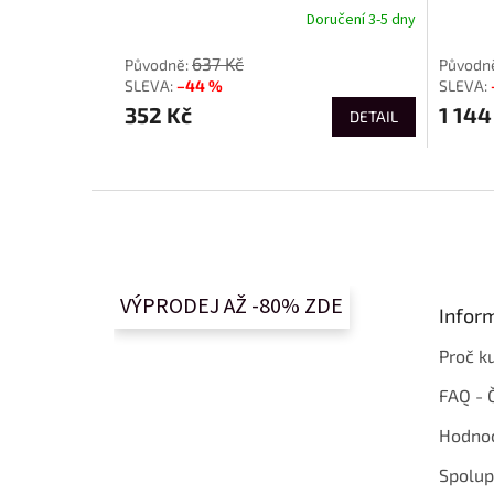
Doručení 3-5 dny
637 Kč
–44 %
352 Kč
1 144
DETAIL
Z
á
p
a
t
VÝPRODEJ AŽ -80% ZDE
Infor
í
Proč k
FAQ - 
Hodnoc
Spolup