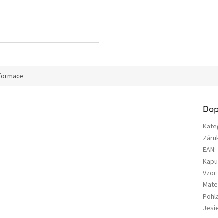
nformace
Dop
Kate
Záru
EAN
:
Kapu
Vzor
:
Mater
Pohla
Jesi