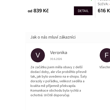
839 Kč
616 K
od
DETAIL
Veronika
V
F
Hodnocení obchodu je 5 z 5 hvězdiček.
30.6.2026
Ze začátku jsem měla obavy z delší
Všechn
dodací doby, ale vše proběhlo přesně
tak, jak bylo uvedeno na e-shopu. Šaty
dorazily v pořádku, velikost seděla a
kvalita mě příjemně překvapila.
Komunikace obchodu byla rychlá a
ochotná. Určitě doporučuji.