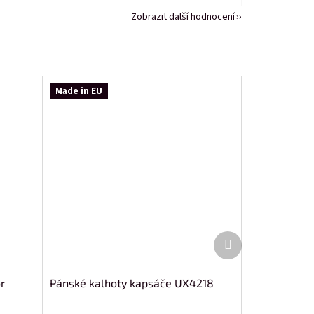
Zobrazit další hodnocení
Made in EU
Další
produkt
r
Pánské kalhoty kapsáče UX4218