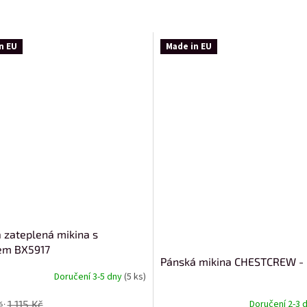
n EU
Made in EU
 zateplená mikina s
em BX5917
Pánská mikina CHESTCREW - 
Doručení 3-5 dny
(5 ks)
1 115 Kč
Doručení 2-3 