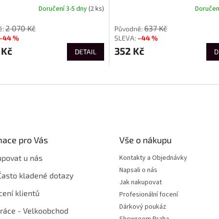
Doručení 3-5 dny
(2 ks)
Doručení
2 070 Kč
637 Kč
–44 %
–44 %
 Kč
352 Kč
DETAIL
D
mace pro Vás
Vše o nákupu
upovat u nás
Kontakty a Objednávky
Napsali o nás
Často kladené dotazy
Jak nakupovat
ení klientů
Profesionální focení
Dárkový poukáz
ráce - Velkoobchod
Showroom Praha