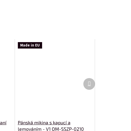
Made in EU
Další
produkt
aní
Pánská mikina s kapucí a
lemováním - V1 OM-SSZP-0210