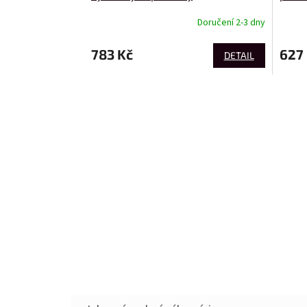
Doručení 2-3 dny
783 Kč
627
DETAIL
PŘIDAT HODNOCENÍ
Buďte první, kdo napíše příspěvek k této položce.
PŘIDAT KOMENTÁŘ
Výrobní společnost
:
Adresa
: