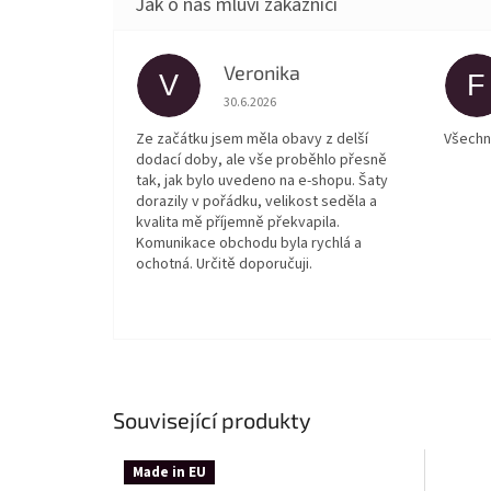
Veronika
V
F
Hodnocení obchodu je 5 z 5 hvězdiček.
30.6.2026
Ze začátku jsem měla obavy z delší
Všechn
dodací doby, ale vše proběhlo přesně
tak, jak bylo uvedeno na e-shopu. Šaty
dorazily v pořádku, velikost seděla a
kvalita mě příjemně překvapila.
Komunikace obchodu byla rychlá a
ochotná. Určitě doporučuji.
Související produkty
Made in EU