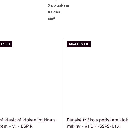
S potiskem
Bavlna
Muž
 in EU
Made in EU
á klasická klokaní mikina s
Pánské tričko s potiskem klok
kem - V1 - ESPIR
mikiny - V1 OM-SSPS-0151