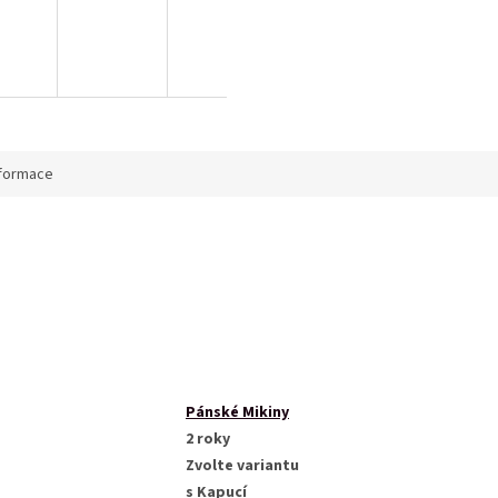
nformace
Pánské Mikiny
2 roky
Zvolte variantu
s Kapucí