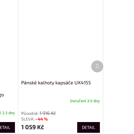
Další
produkt
Pánské kalhoty kapsáče UX4155
go
Doručení 3-5 dny
1 916 Kč
 2-3 dny
–44 %
1 059 Kč
ETAIL
DETAIL