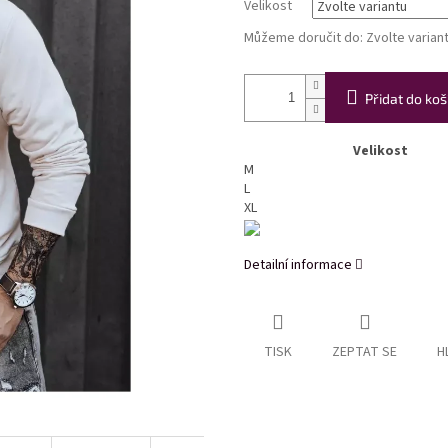
Velikost
Můžeme doručit do:
Zvolte varian
Přidat do koš
Velikost
M
L
XL
Detailní informace
TISK
ZEPTAT SE
H