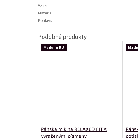
Vzor
:
Materiál
:
Pohlaví
:
Made in EU
Made
Pánská mikina RELAXED FIT s
Pánsk
vyraženými písmeny
potis