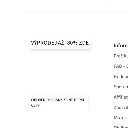
Z
á
p
a
t
VÝPRODEJ AŽ -80% ZDE
Infor
í
Proč k
FAQ - 
Hodnoc
Spolup
Affilia
OBLÍBENÉ KOUSKY ZA NEJLEPŠÍ
CENY
Zboží i
Materi
Oblíbe