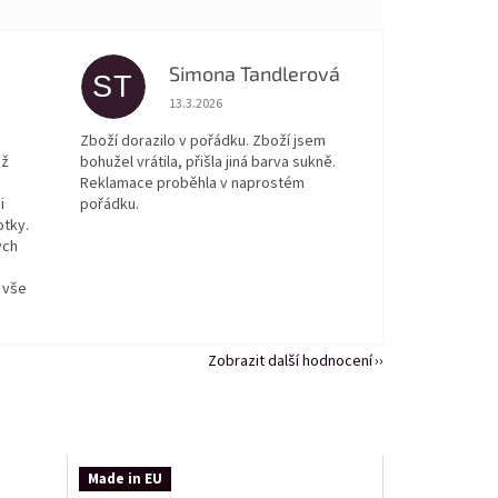
Simona Tandlerová
ST
 5 z 5 hvězdiček.
Hodnocení obchodu je 5 z 5 hvězdiček.
13.3.2026
Zboží dorazilo v pořádku. Zboží jsem
ež
bohužel vrátila, přišla jiná barva sukně.
Reklamace proběhla v naprostém
i
pořádku.
otky.
ých
 vše
Zobrazit další hodnocení
Made in EU