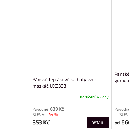
Pánské
Pánské teplákové kalhoty vzor
gumou 
maskáč UX3333
Doručení 3-5 dny
od
639 Kč
–44 %
až
353 Kč
66
od
DETAIL