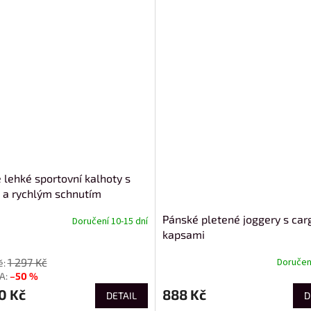
 lehké sportovní kalhoty s
a rychlým schnutím
Pánské pletené joggery s car
Doručení 10-15 dní
kapsami
1 297 Kč
Doručení
–50 %
0 Kč
888 Kč
DETAIL
D