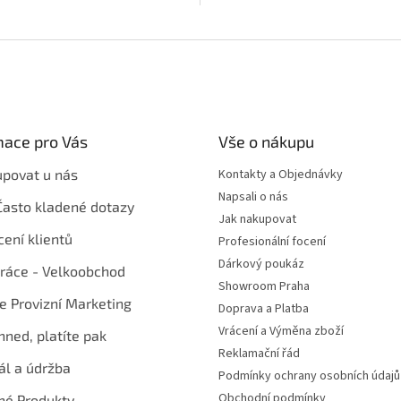
mace pro Vás
Vše o nákupu
upovat u nás
Kontakty a Objednávky
Napsali o nás
Často kladené dotazy
Jak nakupovat
ení klientů
Profesionální focení
Dárkový poukáz
ráce - Velkoobchod
Showroom Praha
te Provizní Marketing
Doprava a Platba
Vrácení a Výměna zboží
hned, platíte pak
Reklamační řád
ál a údržba
Podmínky ochrany osobních údajů
Obchodní podmínky
né Produkty