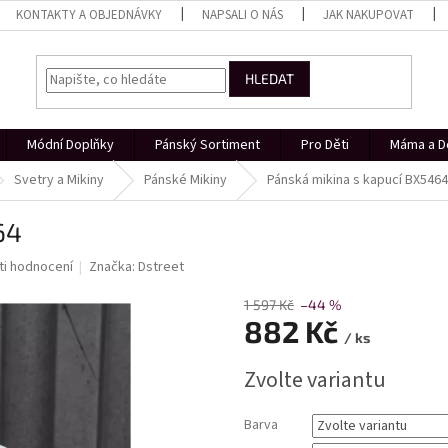
KONTAKTY A OBJEDNÁVKY
NAPSALI O NÁS
JAK NAKUPOVAT
HLEDAT
Módní Doplňky
Pánský Sortiment
Pro Děti
Máma a D
Svetry a Mikiny
Pánské Mikiny
Pánská mikina s kapucí BX5464
64
i hodnocení
Značka:
Dstreet
1 597 Kč
–44 %
882 Kč
/ ks
Měrná
Zvolte variantu
cena:
Barva