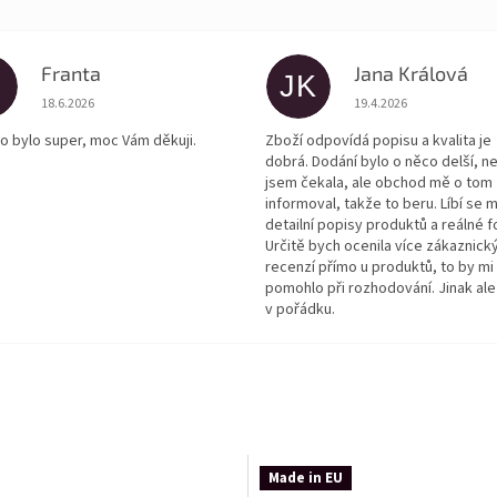
Franta
Jana Králová
JK
Hodnocení obchodu je 5 z 5 hvězdiček.
Hodnocení obchodu je
18.6.2026
19.4.2026
o bylo super, moc Vám děkuji.
Zboží odpovídá popisu a kvalita je
dobrá. Dodání bylo o něco delší, n
jsem čekala, ale obchod mě o tom
informoval, takže to beru. Líbí se m
detailní popisy produktů a reálné f
Určitě bych ocenila více zákaznick
recenzí přímo u produktů, to by mi
pomohlo při rozhodování. Jinak ale
v pořádku.
Made in EU