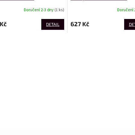
Doručení 2-3 dny
(1 ks)
Doručení 
 Kč
627 Kč
DETAIL
DE
"D-TEX" Sp. z o.o.
ul. Jana Długosza 5 98-300 Wieluń Poland