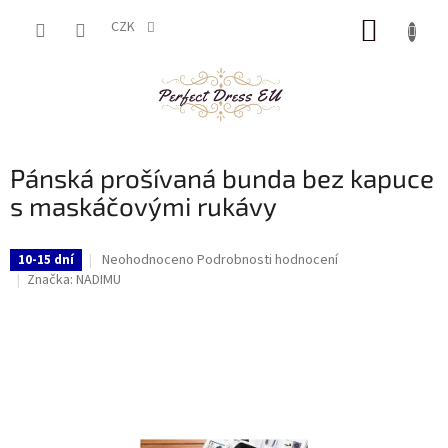
Přejít
NÁKUP
na
CZK
obsah
KOŠÍK
Pánská prošívaná bunda bez kapuce
s maskáčovými rukávy
Průměrné
Neohodnoceno
Podrobnosti hodnocení
10-15 dní
hodnocení
Značka:
NADIMU
produktu
je
0,0
z
5
hvězdiček.