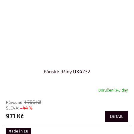
Pánské džíny UX4232
Doručení 3-5 dny
1 756 Kč
–44 %
971 Kč
DETAIL
Made in EU