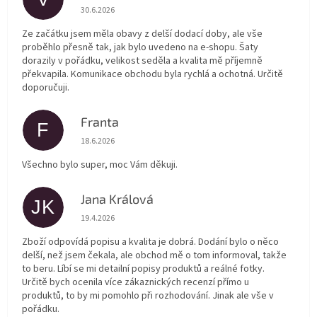
Hodnocení obchodu je 5 z 5 hvězdiček.
30.6.2026
Ze začátku jsem měla obavy z delší dodací doby, ale vše
proběhlo přesně tak, jak bylo uvedeno na e-shopu. Šaty
dorazily v pořádku, velikost seděla a kvalita mě příjemně
překvapila. Komunikace obchodu byla rychlá a ochotná. Určitě
doporučuji.
Franta
F
Hodnocení obchodu je 5 z 5 hvězdiček.
18.6.2026
Všechno bylo super, moc Vám děkuji.
Jana Králová
JK
Hodnocení obchodu je 5 z 5 hvězdiček.
19.4.2026
Zboží odpovídá popisu a kvalita je dobrá. Dodání bylo o něco
delší, než jsem čekala, ale obchod mě o tom informoval, takže
to beru. Líbí se mi detailní popisy produktů a reálné fotky.
Určitě bych ocenila více zákaznických recenzí přímo u
produktů, to by mi pomohlo při rozhodování. Jinak ale vše v
pořádku.