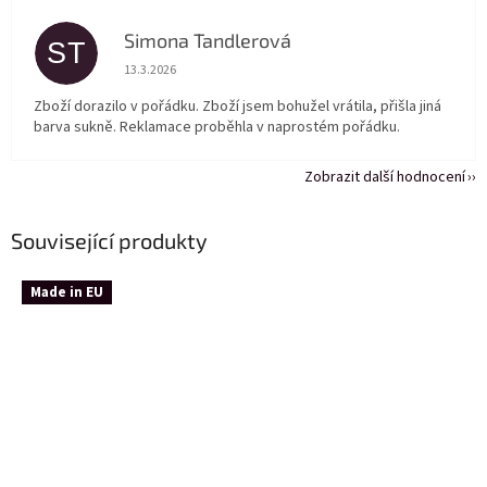
Simona Tandlerová
ST
Hodnocení obchodu je 5 z 5 hvězdiček.
13.3.2026
Zboží dorazilo v pořádku. Zboží jsem bohužel vrátila, přišla jiná
barva sukně. Reklamace proběhla v naprostém pořádku.
Zobrazit další hodnocení
Související produkty
Made in EU