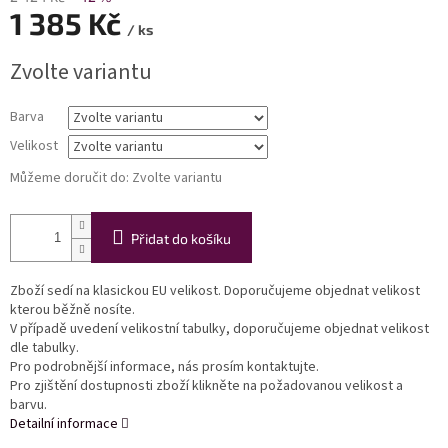
1 385 Kč
/ ks
Měrná
Zvolte variantu
cena:
Barva
Velikost
Můžeme doručit do:
Zvolte variantu
Přidat do košíku
Zboží sedí na klasickou EU velikost. Doporučujeme objednat velikost
kterou běžně nosíte.
V případě uvedení velikostní tabulky, doporučujeme objednat velikost
dle tabulky.
Pro podrobnější informace, nás prosím kontaktujte.
Pro zjištění dostupnosti zboží klikněte na požadovanou velikost a
barvu.
Detailní informace