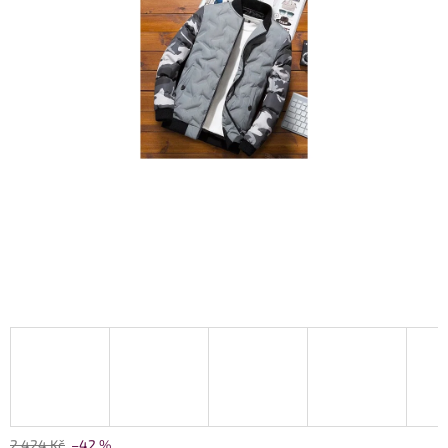
2 424 Kč
–42 %