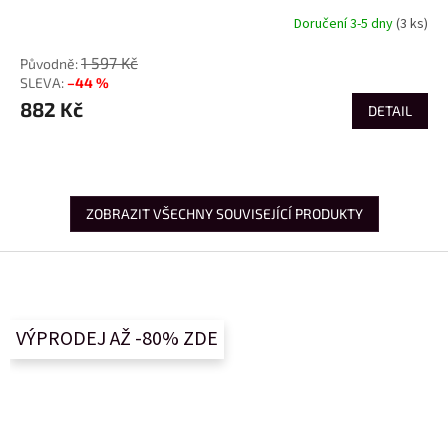
Doručení 3-5 dny
(3 ks)
1 597 Kč
–44 %
882 Kč
DETAIL
ZOBRAZIT VŠECHNY SOUVISEJÍCÍ PRODUKTY
Z
á
p
a
VÝPRODEJ AŽ -80% ZDE
t
í