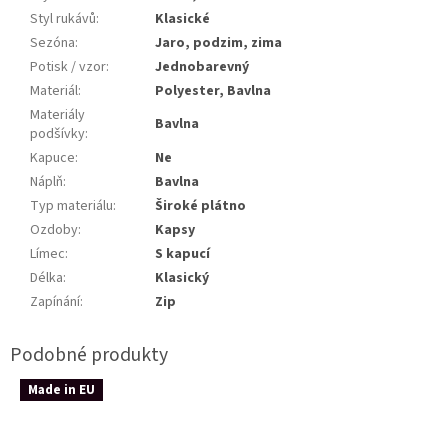
Styl rukávů
:
Klasické
Sezóna
:
Jaro, podzim, zima
Potisk / vzor
:
Jednobarevný
Materiál
:
Polyester, Bavlna
Materiály
Bavlna
podšívky
:
Kapuce
:
Ne
Náplň
:
Bavlna
Typ materiálu
:
Široké plátno
Ozdoby
:
Kapsy
Límec
:
S kapucí
Délka
:
Klasický
Zapínání
:
Zip
Made in EU