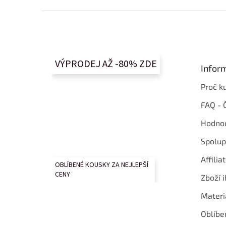
Z
á
p
a
t
VÝPRODEJ AŽ -80% ZDE
Infor
í
Proč k
FAQ - 
Hodnoc
Spolup
Affilia
OBLÍBENÉ KOUSKY ZA NEJLEPŠÍ
CENY
Zboží i
Materi
Oblíbe