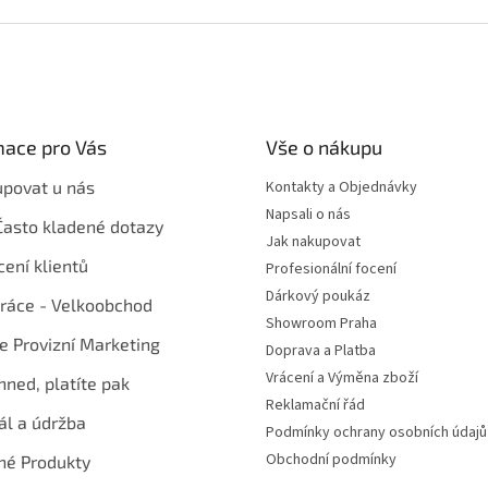
mace pro Vás
Vše o nákupu
upovat u nás
Kontakty a Objednávky
Napsali o nás
Často kladené dotazy
Jak nakupovat
ení klientů
Profesionální focení
Dárkový poukáz
ráce - Velkoobchod
Showroom Praha
te Provizní Marketing
Doprava a Platba
Vrácení a Výměna zboží
hned, platíte pak
Reklamační řád
ál a údržba
Podmínky ochrany osobních údajů
Obchodní podmínky
né Produkty