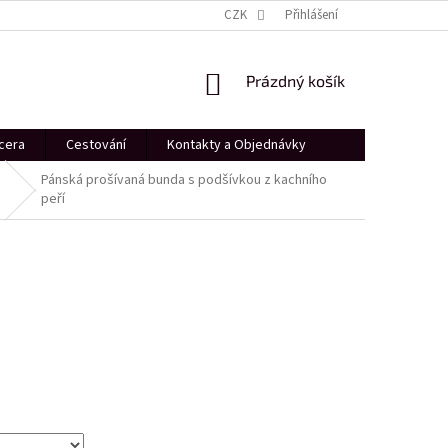
PROFESIONÁLNÍ FOCENÍ
DÁRKOVÝ POUKÁZ
CZK
Přihlášení
SHOWROOM PRAHA
NÁKUPNÍ
Prázdný košík
KOŠÍK
cera
Cestování
Kontakty a Objednávky
Pánská prošívaná bunda s podšívkou z kachního
peří