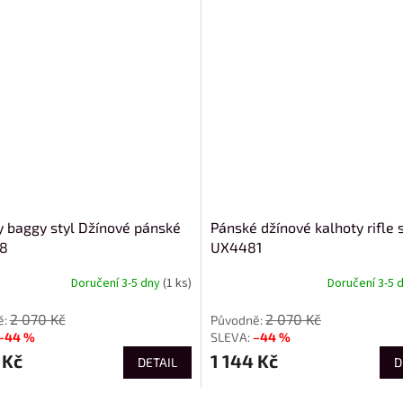
y baggy styl Džínové pánské
Pánské džínové kalhoty rifle s
8
UX4481
Doručení 3-5 dny
(1 ks)
Doručení 3-5 
2 070 Kč
2 070 Kč
–44 %
–44 %
 Kč
1 144 Kč
DETAIL
D