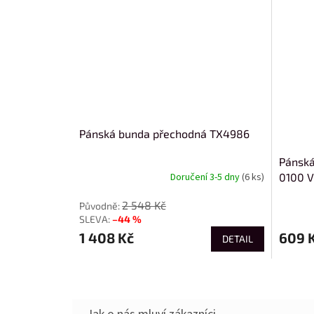
Pánská bunda přechodná TX4986
Pánská
0100 
Doručení 3-5 dny
(6 ks)
2 548 Kč
–44 %
1 408 Kč
609 
DETAIL