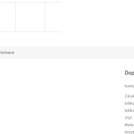
nformace
Dop
Kate
Záru
Délk
Délk
Styl
:
Mater
Hmot