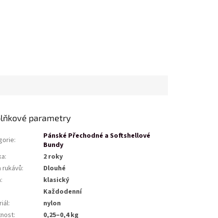
lňkové parametry
Pánské Přechodné a Softshellové
gorie
:
Bundy
ka
:
2 roky
a rukávů
:
Dlouhé
a
:
klasický
Každodenní
iál
:
nylon
nost
:
0,25–0,4 kg