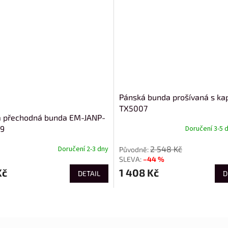
Pánská bunda prošívaná s ka
TX5007
 přechodná bunda EM-JANP-
V9
Doručení 3-5 
2 548 Kč
Doručení 2-3 dny
–44 %
Kč
1 408 Kč
DETAIL
D