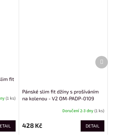
Další
produkt
lim fit
Pánské slim fit džíny s prošíváním
na kolenou - V2 OM-PADP-0109
dny
(1 ks)
Doručení 2-3 dny
(1 ks)
428 Kč
ETAIL
DETAIL