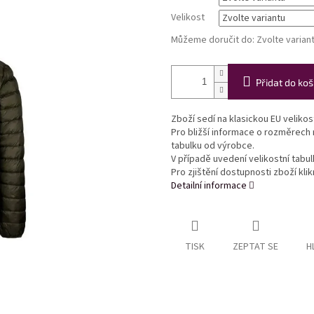
Velikost
Můžeme doručit do:
Zvolte varian
Přidat do koš
Zboží sedí na klasickou EU veliko
Pro bližší informace o rozměrech
tabulku od výrobce.
V případě uvedení velikostní tabu
Pro zjištění dostupnosti zboží kl
Detailní informace
TISK
ZEPTAT SE
H