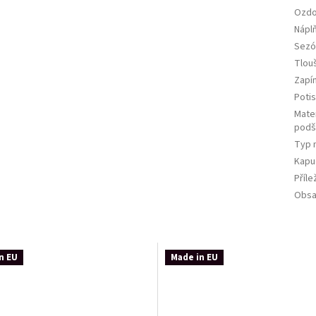
Ozd
Nápl
Sezó
Tlou
Zapí
Potis
Mater
podš
Typ 
Kapu
Příle
Obsa
n EU
Made in EU