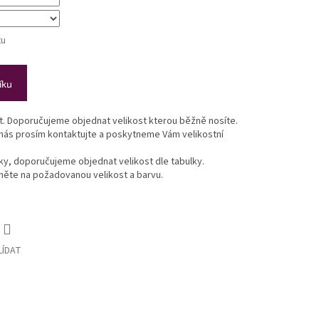
tu
íku
st. Doporučujeme objednat velikost kterou běžně nosíte.
 nás prosím kontaktujte a poskytneme Vám velikostní
lky, doporučujeme objednat velikost dle tabulky.
ikněte na požadovanou velikost a barvu.
LÍDAT