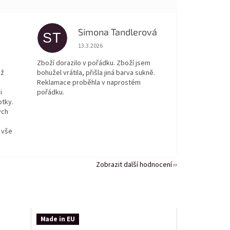
Simona Tandlerová
ST
 5 z 5 hvězdiček.
Hodnocení obchodu je 5 z 5 hvězdiček.
13.3.2026
Zboží dorazilo v pořádku. Zboží jsem
ež
bohužel vrátila, přišla jiná barva sukně.
Reklamace proběhla v naprostém
i
pořádku.
otky.
ých
 vše
Zobrazit další hodnocení
Made in EU