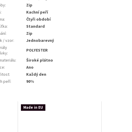
oby
:
Zip
ň
:
Kachní peří
na
:
Čtyři období
šťka
:
Standard
nání
:
Zip
k / vzor
:
Jednobarevný
iály
POLYESTER
ívky
:
materiálu
:
Široké plátno
ce
:
Ano
žitost
:
Každý den
h peří
:
90%
Made in EU