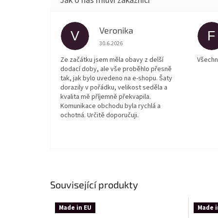
Veronika
V
F
Hodnocení obchodu je 5 z 5 hvězdiček.
30.6.2026
Ze začátku jsem měla obavy z delší
Všechn
dodací doby, ale vše proběhlo přesně
tak, jak bylo uvedeno na e-shopu. Šaty
dorazily v pořádku, velikost seděla a
kvalita mě příjemně překvapila.
Komunikace obchodu byla rychlá a
ochotná. Určitě doporučuji.
Související produkty
Made in EU
Made i