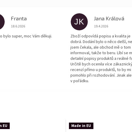
Franta
Jana Králová
JK
Hodnocení obchodu je 5 z 5 hvězdiček.
Hodnocení obchodu je
18.6.2026
19.4.2026
o bylo super, moc Vám děkuji.
Zboží odpovídá popisu a kvalita je
dobrá. Dodání bylo o něco delší, n
jsem čekala, ale obchod mě o tom
informoval, takže to beru. Líbí se m
detailní popisy produktů a reálné f
Určitě bych ocenila více zákaznick
recenzí přímo u produktů, to by mi
pomohlo při rozhodování. Jinak ale
v pořádku.
n EU
Made in EU