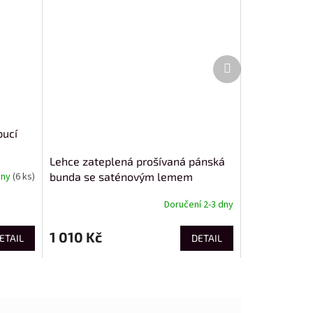
Další
produkt
pucí
Lehce zateplená prošívaná pánská
bunda se saténovým lemem
dny
(6 ks)
Doručení 2-3 dny
1 010 Kč
ETAIL
DETAIL