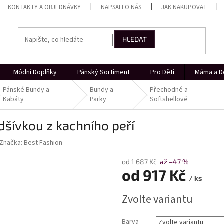
KONTAKTY A OBJEDNÁVKY
NAPSALI O NÁS
JAK NAKUPOVAT
HLEDAT
Módní Doplňky
Pánský Sortiment
Pro Děti
Máma a D
Pánské Bundy a
Bundy a
Přechodné a
Kabáty
Parky
Softshellové
šívkou z kachního peří
Značka:
Best Fashion
od 1 687 Kč
až –47 %
od
917 Kč
/ ks
Měrná
Zvolte variantu
cena:
Barva