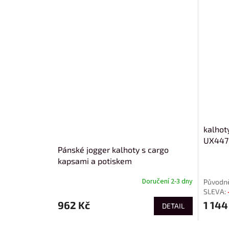
kalhot
UX447
Pánské jogger kalhoty s cargo
kapsami a potiskem
Doručení 2-3 dny
962 Kč
1 144
DETAIL