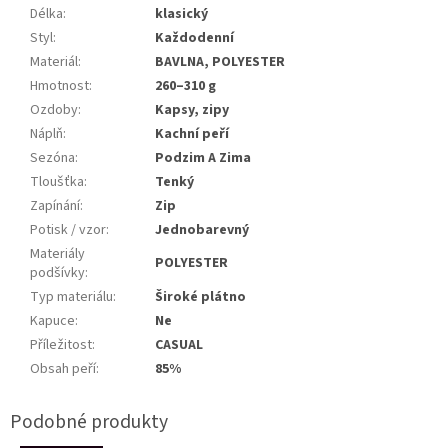
Délka
:
klasický
Styl
:
Každodenní
Materiál
:
BAVLNA, POLYESTER
Hmotnost
:
260–310 g
Ozdoby
:
Kapsy, zipy
Náplň
:
Kachní peří
Sezóna
:
Podzim A Zima
Tloušťka
:
Tenký
Zapínání
:
Zip
Potisk / vzor
:
Jednobarevný
Materiály
POLYESTER
podšívky
:
Typ materiálu
:
Široké plátno
Kapuce
:
Ne
Příležitost
:
CASUAL
Obsah peří
:
85%