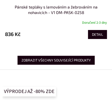
Pánské tepláky s lemováním a žebrováním na
nohavicích - V1 OM-PASK-0258
Doručení 2-3 dny
836 Kč
DETAIL
ZOBRAZIT VŠECHNY SOUVISEJÍCÍ PRODUKTY
Z
á
p
a
VÝPRODEJ AŽ -80% ZDE
t
í