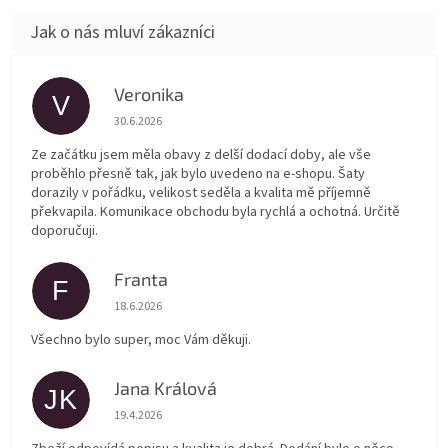
Veronika
V
Hodnocení obchodu je 5 z 5 hvězdiček.
30.6.2026
Ze začátku jsem měla obavy z delší dodací doby, ale vše
proběhlo přesně tak, jak bylo uvedeno na e-shopu. Šaty
dorazily v pořádku, velikost seděla a kvalita mě příjemně
překvapila. Komunikace obchodu byla rychlá a ochotná. Určitě
doporučuji.
Franta
F
Hodnocení obchodu je 5 z 5 hvězdiček.
18.6.2026
Všechno bylo super, moc Vám děkuji.
Jana Králová
JK
Hodnocení obchodu je 5 z 5 hvězdiček.
19.4.2026