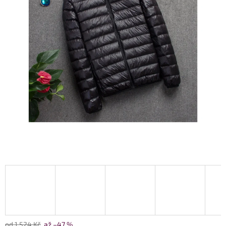
od 1 524 Kč
až –47 %