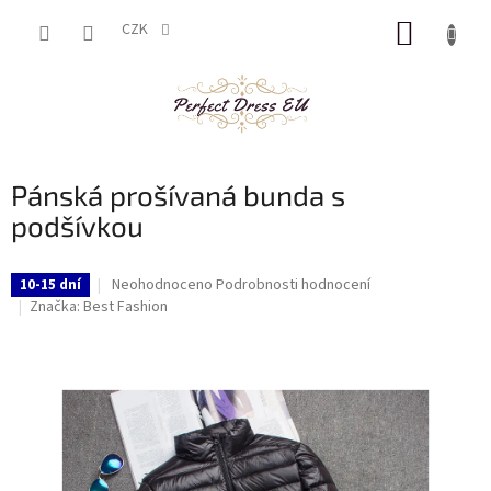
Přejít
NÁKUP
na
CZK
obsah
KOŠÍK
Pánská prošívaná bunda s
podšívkou
Průměrné
Neohodnoceno
Podrobnosti hodnocení
10-15 dní
hodnocení
Značka:
Best Fashion
produktu
je
0,0
z
5
hvězdiček.