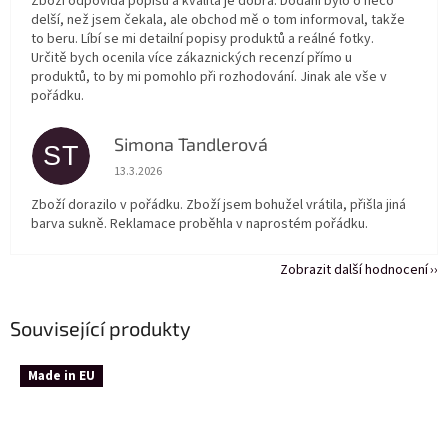
Zboží odpovídá popisu a kvalita je dobrá. Dodání bylo o něco
delší, než jsem čekala, ale obchod mě o tom informoval, takže
to beru. Líbí se mi detailní popisy produktů a reálné fotky.
Určitě bych ocenila více zákaznických recenzí přímo u
produktů, to by mi pomohlo při rozhodování. Jinak ale vše v
pořádku.
Simona Tandlerová
ST
Hodnocení obchodu je 5 z 5 hvězdiček.
13.3.2026
Zboží dorazilo v pořádku. Zboží jsem bohužel vrátila, přišla jiná
barva sukně. Reklamace proběhla v naprostém pořádku.
Zobrazit další hodnocení
Související produkty
Made in EU