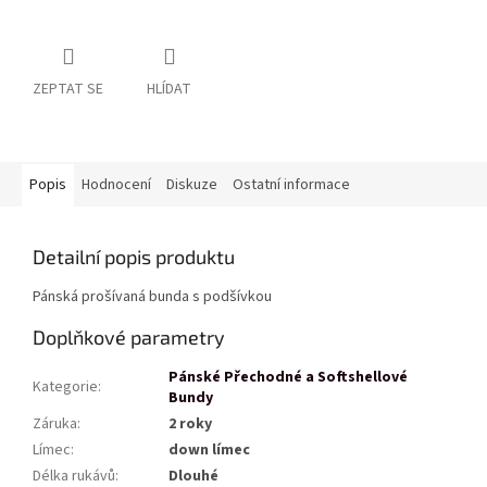
ZEPTAT SE
HLÍDAT
Popis
Hodnocení
Diskuze
Ostatní informace
Detailní popis produktu
Pánská prošívaná bunda s podšívkou
Doplňkové parametry
Pánské Přechodné a Softshellové
Kategorie
:
Bundy
Záruka
:
2 roky
Límec
:
down límec
Délka rukávů
:
Dlouhé