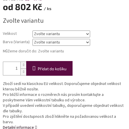
od
802 Kč
/ ks
Měrná
Zvolte variantu
cena:
Velikost
Barva (Varianta)
Můžeme doručit do:
Zvolte variantu
Přidat do košíku
Zboží sedí na klasickou EU velikost. Doporučujeme objednat velikost
kterou běžně nosíte.
Pro bližší informace o rozměrech nás prosím kontaktujte a
poskytneme Vám velikostní tabulku od výrobce.
V případě uvedení velikostní tabulky, doporučujeme objednat velikost
dle tabulky.
Pro zjištění dostupnosti zboží klikněte na požadovanou velikost a
barvu.
Detailní informace