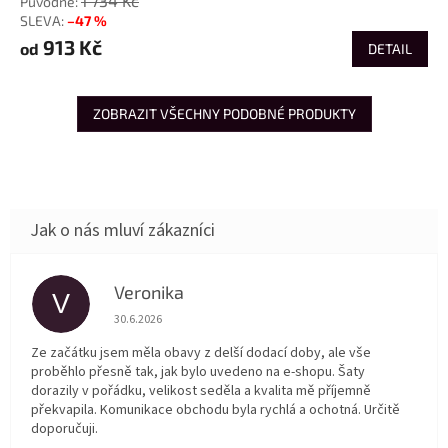
1 734 Kč
–47 %
913 Kč
od
DETAIL
ZOBRAZIT VŠECHNY PODOBNÉ PRODUKTY
Veronika
V
Hodnocení obchodu je 5 z 5 hvězdiček.
30.6.2026
Ze začátku jsem měla obavy z delší dodací doby, ale vše
proběhlo přesně tak, jak bylo uvedeno na e-shopu. Šaty
dorazily v pořádku, velikost seděla a kvalita mě příjemně
překvapila. Komunikace obchodu byla rychlá a ochotná. Určitě
doporučuji.