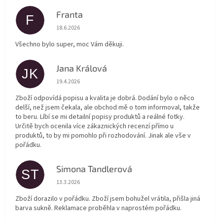
Franta
F
Hodnocení obchodu je 5 z 5 hvězdiček.
18.6.2026
Všechno bylo super, moc Vám děkuji.
Jana Králová
JK
Hodnocení obchodu je 5 z 5 hvězdiček.
19.4.2026
Zboží odpovídá popisu a kvalita je dobrá. Dodání bylo o něco
delší, než jsem čekala, ale obchod mě o tom informoval, takže
to beru. Líbí se mi detailní popisy produktů a reálné fotky.
Určitě bych ocenila více zákaznických recenzí přímo u
produktů, to by mi pomohlo při rozhodování. Jinak ale vše v
pořádku.
Simona Tandlerová
ST
Hodnocení obchodu je 5 z 5 hvězdiček.
13.3.2026
Zboží dorazilo v pořádku. Zboží jsem bohužel vrátila, přišla jiná
barva sukně. Reklamace proběhla v naprostém pořádku.