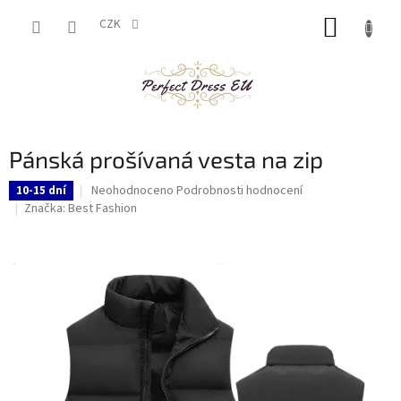
Přejít
NÁKUP
na
CZK
obsah
KOŠÍK
Pánská prošívaná vesta na zip
Průměrné
Neohodnoceno
Podrobnosti hodnocení
10-15 dní
hodnocení
Značka:
Best Fashion
produktu
je
0,0
z
5
hvězdiček.