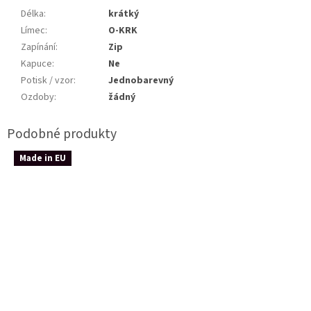
Délka
:
krátký
Límec
:
O-KRK
Zapínání
:
Zip
Kapuce
:
Ne
Potisk / vzor
:
Jednobarevný
Ozdoby
:
žádný
Made in EU