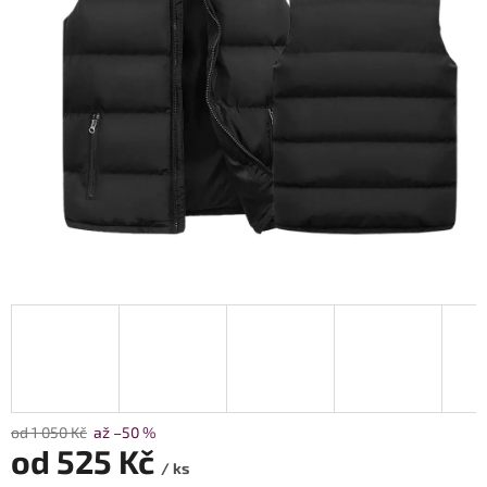
od 1 050 Kč
až –50 %
od
525 Kč
/ ks