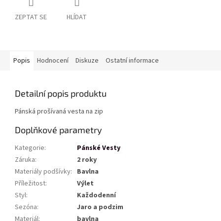
ZEPTAT SE
HLÍDAT
Popis
Hodnocení
Diskuze
Ostatní informace
Detailní popis produktu
Pánská prošívaná vesta na zip
Doplňkové parametry
Kategorie
:
Pánské Vesty
Záruka
:
2 roky
Materiály podšívky
:
Bavlna
Příležitost
:
Výlet
Styl
:
Každodenní
Sezóna
:
Jaro a podzim
Materiál
:
bavlna