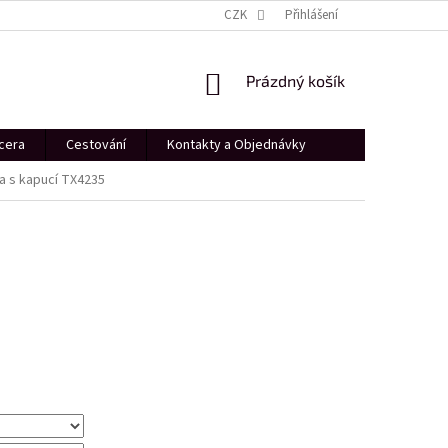
PROFESIONÁLNÍ FOCENÍ
DÁRKOVÝ POUKÁZ
CZK
Přihlášení
SHOWROOM PRAHA
NÁKUPNÍ
Prázdný košík
KOŠÍK
cera
Cestování
Kontakty a Objednávky
a s kapucí TX4235