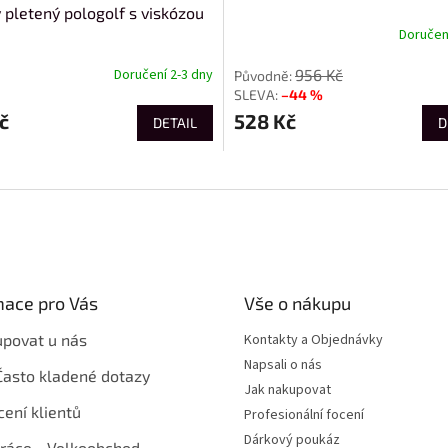
 pletený pologolf s viskózou
Doručení
956 Kč
Doručení 2-3 dny
–44 %
č
528 Kč
DETAIL
D
mace pro Vás
Vše o nákupu
upovat u nás
Kontakty a Objednávky
Napsali o nás
Často kladené dotazy
Jak nakupovat
ení klientů
Profesionální focení
Dárkový poukáz
ráce - Velkoobchod