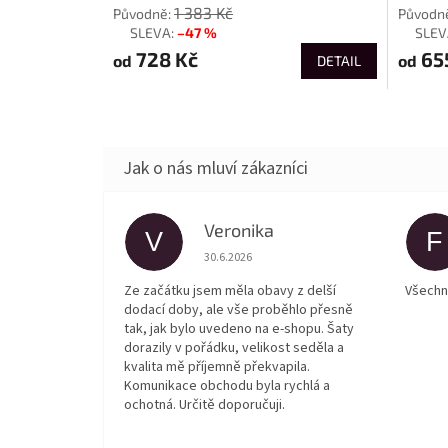
1 383 Kč
–47 %
až
až
728 Kč
65
od
od
DETAIL
Veronika
V
F
Hodnocení obchodu je 5 z 5 hvězdiček.
30.6.2026
Ze začátku jsem měla obavy z delší
Všechn
dodací doby, ale vše proběhlo přesně
tak, jak bylo uvedeno na e-shopu. Šaty
dorazily v pořádku, velikost seděla a
kvalita mě příjemně překvapila.
Komunikace obchodu byla rychlá a
ochotná. Určitě doporučuji.