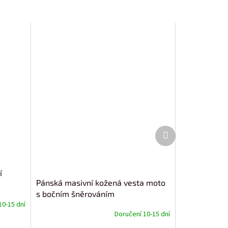
Další
produkt
í
Pánská masivní kožená vesta moto
s bočním šněrováním
10-15 dní
Doručení 10-15 dní