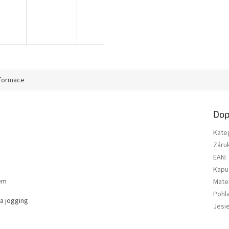
nformace
Dop
Kate
Záru
EAN
:
Kapu
mem
Mater
Pohla
a jogging
Jesi