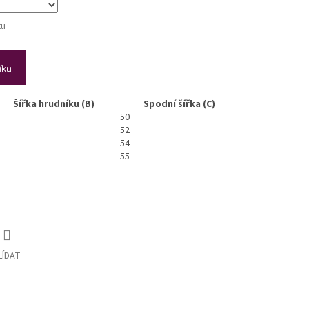
tu
íku
Šířka hrudníku (B)
Spodní šířka (C)
50
52
54
55
LÍDAT