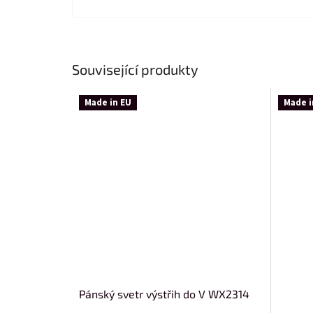
Související produkty
Made in EU
Made i
Pánský svetr výstřih do V WX2314