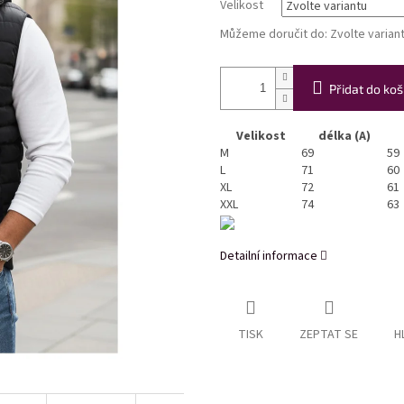
Velikost
Můžeme doručit do:
Zvolte varian
Přidat do koš
Velikost
délka (A)
M
69
59
L
71
60
XL
72
61
XXL
74
63
Detailní informace
TISK
ZEPTAT SE
H