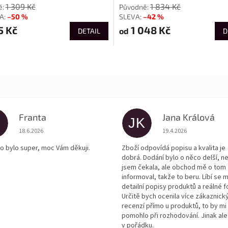
1 309 Kč
1 834 Kč
–50 %
–42 %
5 Kč
1 048 Kč
od
DETAIL
D
Franta
Jana Králová
JK
Hodnocení obchodu je 5 z 5 hvězdiček.
Hodnocení obchodu je
18.6.2026
19.4.2026
o bylo super, moc Vám děkuji.
Zboží odpovídá popisu a kvalita je
dobrá. Dodání bylo o něco delší, n
jsem čekala, ale obchod mě o tom
informoval, takže to beru. Líbí se m
detailní popisy produktů a reálné f
Určitě bych ocenila více zákaznick
recenzí přímo u produktů, to by mi
pomohlo při rozhodování. Jinak ale
v pořádku.