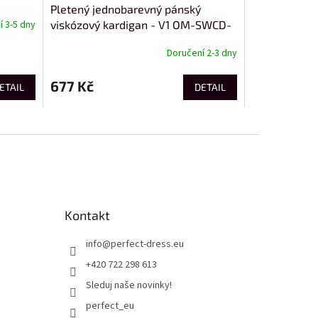
Pletený jednobarevný pánský
viskózový kardigan - V1 OM-SWCD-
 3-5 dny
0126
Doručení 2-3 dny
677 Kč
ETAIL
DETAIL
Kontakt
info
@
perfect-dress.eu
+420 722 298 613
Sleduj naše novinky!
perfect_eu