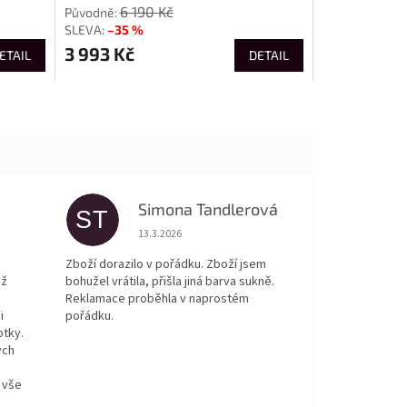
6 190 Kč
–35 %
3 993 Kč
ETAIL
DETAIL
Simona Tandlerová
ST
 5 z 5 hvězdiček.
Hodnocení obchodu je 5 z 5 hvězdiček.
13.3.2026
Zboží dorazilo v pořádku. Zboží jsem
ež
bohužel vrátila, přišla jiná barva sukně.
Reklamace proběhla v naprostém
i
pořádku.
otky.
ých
 vše