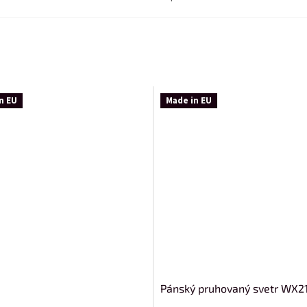
n EU
Made in EU
Pánský pruhovaný svetr WX2