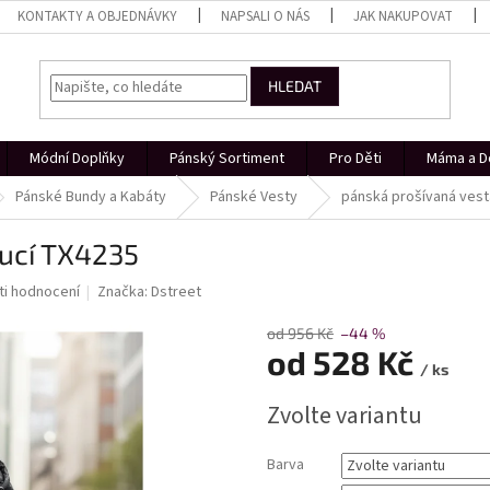
KONTAKTY A OBJEDNÁVKY
NAPSALI O NÁS
JAK NAKUPOVAT
HLEDAT
Módní Doplňky
Pánský Sortiment
Pro Děti
Máma a D
Pánské Bundy a Kabáty
Pánské Vesty
pánská prošívaná vest
pucí TX4235
i hodnocení
Značka:
Dstreet
od 956 Kč
–44 %
od
528 Kč
/ ks
Měrná
Zvolte variantu
cena:
Barva