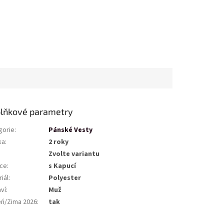
lňkové parametry
gorie
:
Pánské Vesty
ka
:
2 roky
Zvolte variantu
ce
:
s Kapucí
iál
:
Polyester
ví
:
Muž
eń/Zima 2026
:
tak