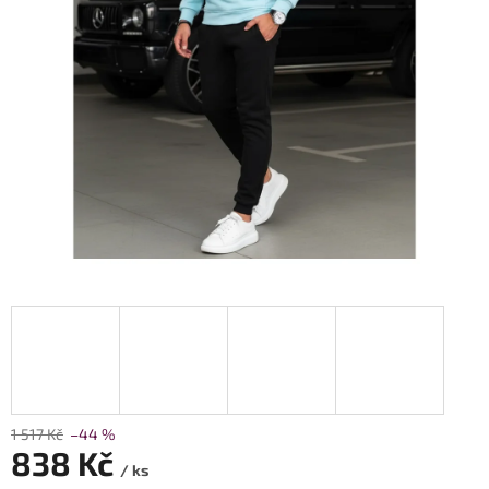
1 517 Kč
–44 %
838 Kč
/ ks