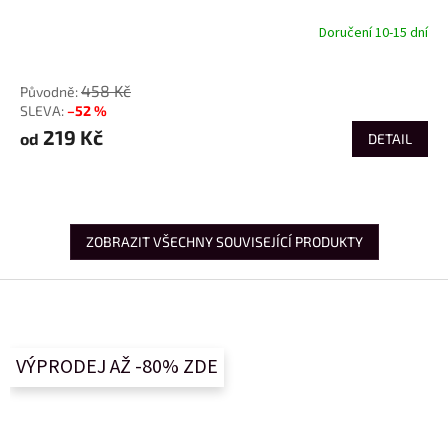
Doručení 10-15 dní
od
458 Kč
–52 %
219 Kč
od
DETAIL
ZOBRAZIT VŠECHNY SOUVISEJÍCÍ PRODUKTY
Z
á
p
a
VÝPRODEJ AŽ -80% ZDE
t
í