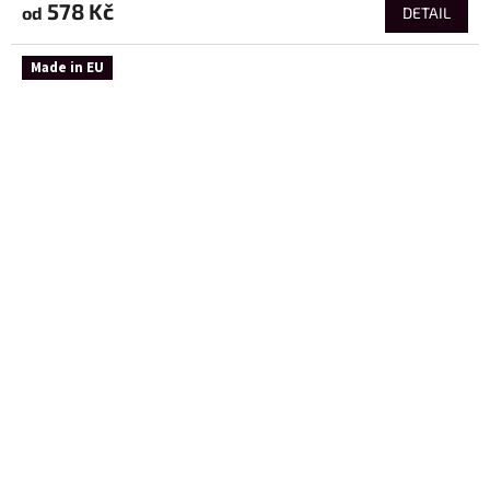
578 Kč
od
DETAIL
Made in EU