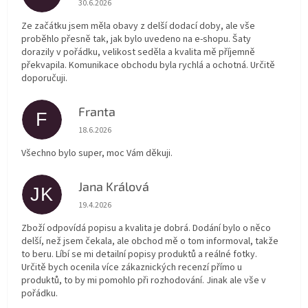
30.6.2026
Ze začátku jsem měla obavy z delší dodací doby, ale vše
proběhlo přesně tak, jak bylo uvedeno na e-shopu. Šaty
dorazily v pořádku, velikost seděla a kvalita mě příjemně
překvapila. Komunikace obchodu byla rychlá a ochotná. Určitě
doporučuji.
Franta
F
Hodnocení obchodu je 5 z 5 hvězdiček.
18.6.2026
Všechno bylo super, moc Vám děkuji.
Jana Králová
JK
Hodnocení obchodu je 5 z 5 hvězdiček.
19.4.2026
Zboží odpovídá popisu a kvalita je dobrá. Dodání bylo o něco
delší, než jsem čekala, ale obchod mě o tom informoval, takže
to beru. Líbí se mi detailní popisy produktů a reálné fotky.
Určitě bych ocenila více zákaznických recenzí přímo u
produktů, to by mi pomohlo při rozhodování. Jinak ale vše v
pořádku.