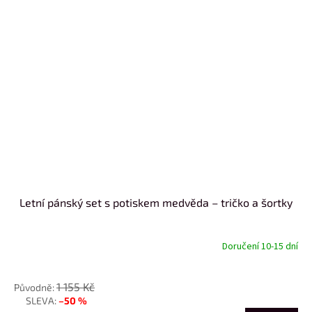
Letní pánský set s potiskem medvěda – tričko a šortky
Doručení 10-15 dní
od
1 155 Kč
–50 %
až