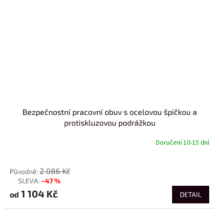
Bezpečnostní pracovní obuv s ocelovou špičkou a
protiskluzovou podrážkou
Doručení 10-15 dní
od
2 086 Kč
–47 %
až
1 104 Kč
od
DETAIL