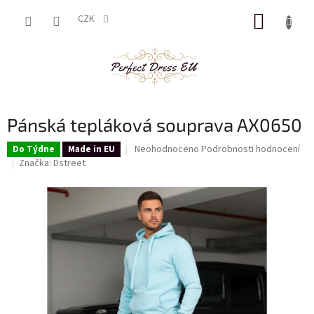
Přejít
NÁKUP
na
CZK
obsah
KOŠÍK
Pánská tepláková souprava AX0650
Průměrné
Neohodnoceno
Podrobnosti hodnocení
Do Týdne
Made in EU
hodnocení
Značka:
Dstreet
produktu
je
0,0
z
5
hvězdiček.