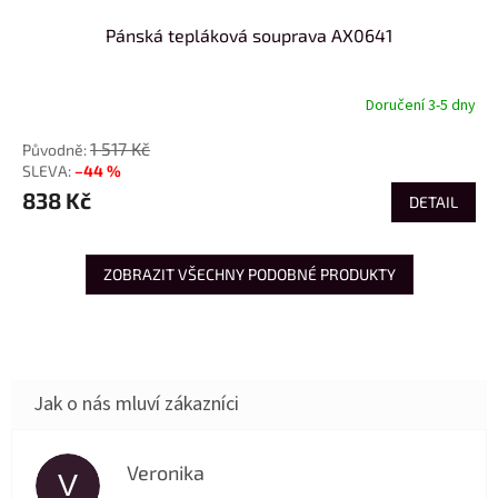
Pánská tepláková souprava AX0641
Doručení 3-5 dny
1 517 Kč
–44 %
838 Kč
DETAIL
ZOBRAZIT VŠECHNY PODOBNÉ PRODUKTY
Veronika
V
Hodnocení obchodu je 5 z 5 hvězdiček.