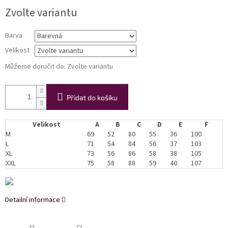
Měrná
Zvolte variantu
cena:
Barva
Velikost
Můžeme doručit do:
Zvolte variantu
Přidat do košíku
Velikost
A
B
C
D
E
F
M
69
52
80
55
36
100
L
71
54
84
56
37
103
XL
73
56
86
58
38
105
XXL
75
58
88
59
40
107
Detailní informace