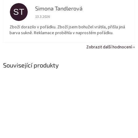
Simona Tandlerová
ST
Hodnocení obchodu je 5 z 5 hvězdiček.
13.3.2026
Zboží dorazilo v pořádku. Zboží jsem bohužel vrátila, přišla jiná
barva sukně. Reklamace proběhla v naprostém pořádku.
Zobrazit další hodnocení
Související produkty