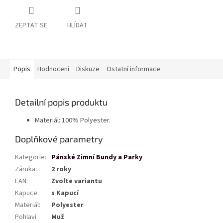
ZEPTAT SE
HLÍDAT
Popis
Hodnocení
Diskuze
Ostatní informace
Detailní popis produktu
Materiál: 100% Polyester.
Doplňkové parametry
Kategorie
:
Pánské Zimní Bundy a Parky
Záruka
:
2 roky
EAN
:
Zvolte variantu
Kapuce
:
s Kapucí
Materiál
:
Polyester
Pohlaví
:
Muž