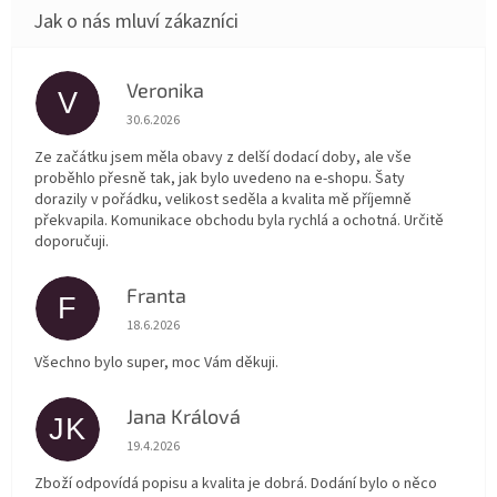
Veronika
V
Hodnocení obchodu je 5 z 5 hvězdiček.
30.6.2026
Ze začátku jsem měla obavy z delší dodací doby, ale vše
proběhlo přesně tak, jak bylo uvedeno na e-shopu. Šaty
dorazily v pořádku, velikost seděla a kvalita mě příjemně
překvapila. Komunikace obchodu byla rychlá a ochotná. Určitě
doporučuji.
Franta
F
Hodnocení obchodu je 5 z 5 hvězdiček.
18.6.2026
Všechno bylo super, moc Vám děkuji.
Jana Králová
JK
Hodnocení obchodu je 5 z 5 hvězdiček.
19.4.2026
Zboží odpovídá popisu a kvalita je dobrá. Dodání bylo o něco