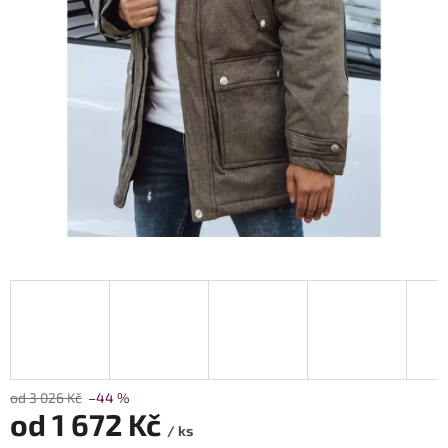
od 3 026 Kč
–44 %
od
1 672 Kč
/ ks