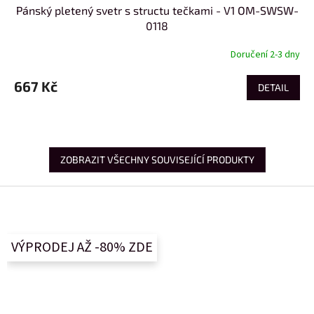
Pánský pletený svetr s structu tečkami - V1 OM-SWSW-
0118
Doručení 2-3 dny
667 Kč
DETAIL
ZOBRAZIT VŠECHNY SOUVISEJÍCÍ PRODUKTY
Z
á
p
a
VÝPRODEJ AŽ -80% ZDE
t
í