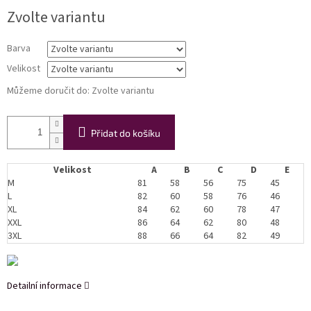
Měrná
Zvolte variantu
cena:
Barva
Velikost
Můžeme doručit do:
Zvolte variantu
Přidat do košíku
Velikost
A
B
C
D
E
M
81
58
56
75
45
L
82
60
58
76
46
XL
84
62
60
78
47
XXL
86
64
62
80
48
3XL
88
66
64
82
49
Detailní informace