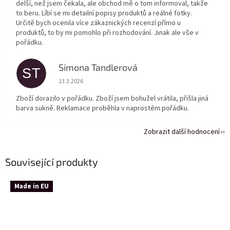
delší, než jsem čekala, ale obchod mě o tom informoval, takže
to beru. Líbí se mi detailní popisy produktů a reálné fotky.
Určitě bych ocenila více zákaznických recenzí přímo u
produktů, to by mi pomohlo při rozhodování. Jinak ale vše v
pořádku.
Simona Tandlerová
ST
Hodnocení obchodu je 5 z 5 hvězdiček.
13.3.2026
Zboží dorazilo v pořádku. Zboží jsem bohužel vrátila, přišla jiná
barva sukně. Reklamace proběhla v naprostém pořádku.
Zobrazit další hodnocení
Související produkty
Made in EU