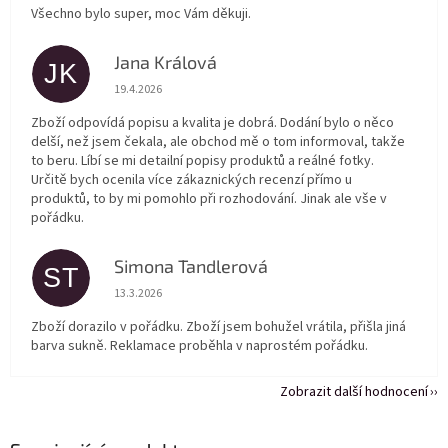
Všechno bylo super, moc Vám děkuji.
Jana Králová
JK
Hodnocení obchodu je 5 z 5 hvězdiček.
19.4.2026
Zboží odpovídá popisu a kvalita je dobrá. Dodání bylo o něco
delší, než jsem čekala, ale obchod mě o tom informoval, takže
to beru. Líbí se mi detailní popisy produktů a reálné fotky.
Určitě bych ocenila více zákaznických recenzí přímo u
produktů, to by mi pomohlo při rozhodování. Jinak ale vše v
pořádku.
Simona Tandlerová
ST
Hodnocení obchodu je 5 z 5 hvězdiček.
13.3.2026
Zboží dorazilo v pořádku. Zboží jsem bohužel vrátila, přišla jiná
barva sukně. Reklamace proběhla v naprostém pořádku.
Zobrazit další hodnocení