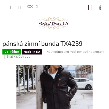
Přejít
NÁKUP
na
CZK
obsah
KOŠÍK
pánská zimní bunda TX4239
Průměrné
Neohodnoceno
Podrobnosti hodnocení
Do Týdne
Made in EU
hodnocení
Značka:
Dstreet
produktu
je
0,0
z
5
hvězdiček.