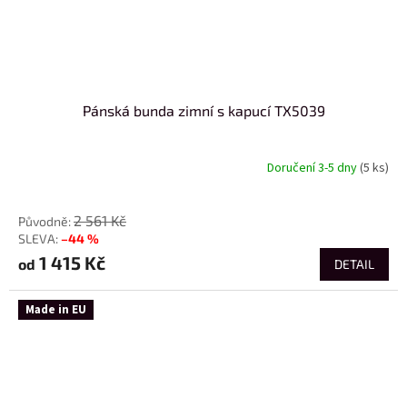
Pánská bunda zimní s kapucí TX5039
Doručení 3-5 dny
(5 ks)
od
2 561 Kč
–44 %
1 415 Kč
od
DETAIL
Made in EU