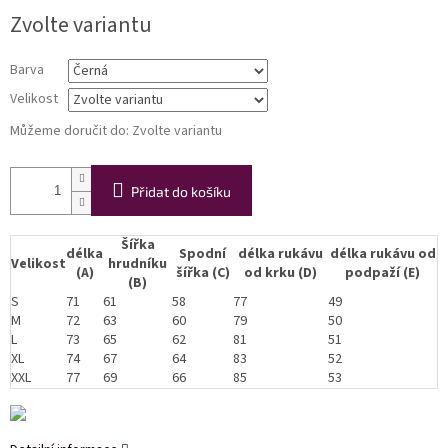
Měrná
Zvolte variantu
cena:
Barva
Velikost
Můžeme doručit do:
Zvolte variantu
Přidat do košíku
Šířka
délka
Spodní
délka rukávu
délka rukávu od
Velikost
hrudníku
(A)
šířka (C)
od krku (D)
podpaží (E)
(B)
S
71
61
58
77
49
M
72
63
60
79
50
L
73
65
62
81
51
XL
74
67
64
83
52
XXL
77
69
66
85
53