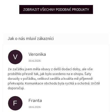
ZOBRAZIT VŠECHNY PODOBNÉ PRODUKTY
Veronika
V
Hodnocení obchodu je 5 z 5 hvězdiček.
30.6.2026
Ze začátku jsem měla obavy z delší dodací doby, ale vše
proběhlo přesně tak, jak bylo uvedeno na e-shopu. Šaty
dorazily v pořádku, velikost seděla a kvalita mě příjemně
překvapila. Komunikace obchodu byla rychlá a ochotná. Určitě
doporučuji.
Franta
F
Hodnocení obchodu je 5 z 5 hvězdiček.
18.6.2026