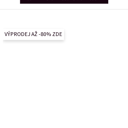
Z
á
p
a
VÝPRODEJ AŽ -80% ZDE
t
í