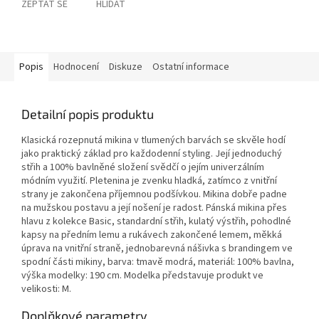
ZEPTAT SE
HLÍDAT
Popis
Hodnocení
Diskuze
Ostatní informace
Detailní popis produktu
Klasická rozepnutá mikina v tlumených barvách se skvěle hodí
jako praktický základ pro každodenní styling. Její jednoduchý
střih a 100% bavlněné složení svědčí o jejím univerzálním
módním využití. Pletenina je zvenku hladká, zatímco z vnitřní
strany je zakončena příjemnou podšívkou. Mikina dobře padne
na mužskou postavu a její nošení je radost. Pánská mikina přes
hlavu z kolekce Basic, standardní střih, kulatý výstřih, pohodlné
kapsy na předním lemu a rukávech zakončené lemem, měkká
úprava na vnitřní straně, jednobarevná nášivka s brandingem ve
spodní části mikiny, barva: tmavě modrá, materiál: 100% bavlna,
výška modelky: 190 cm. Modelka představuje produkt ve
velikosti: M.
Doplňkové parametry