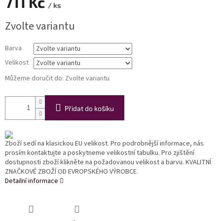
711 Kč
/ ks
Měrná
Zvolte variantu
cena:
Barva
Velikost
Můžeme doručit do:
Zvolte variantu
Přidat do košíku
Zboží sedí na klasickou EU velikost. Pro podrobnější informace, nás
prosím kontaktujte a poskytneme velikostní tabulku. Pro zjištění
dostupnosti zboží klikněte na požadovanou velikost a barvu. KVALITNÍ
ZNAČKOVÉ ZBOŽÍ OD EVROPSKÉHO VÝROBCE.
Detailní informace