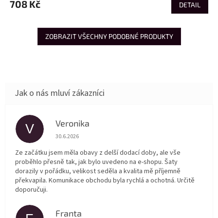
708 Kč
DETAIL
ZOBRAZIT VŠECHNY PODOBNÉ PRODUKTY
Veronika
V
Hodnocení obchodu je 5 z 5 hvězdiček.
30.6.2026
Ze začátku jsem měla obavy z delší dodací doby, ale vše
proběhlo přesně tak, jak bylo uvedeno na e-shopu. Šaty
dorazily v pořádku, velikost seděla a kvalita mě příjemně
překvapila. Komunikace obchodu byla rychlá a ochotná. Určitě
doporučuji.
Franta