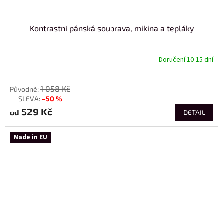
Kontrastní pánská souprava, mikina a tepláky
Doručení 10-15 dní
od
1 058 Kč
–50 %
až
529 Kč
od
DETAIL
Made in EU