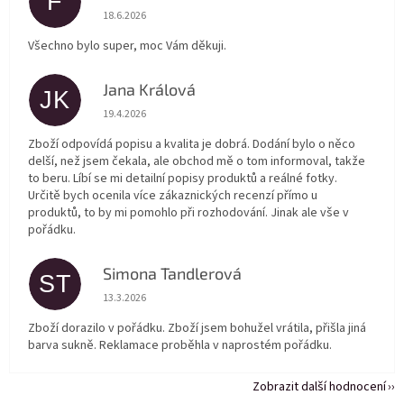
F
Hodnocení obchodu je 5 z 5 hvězdiček.
18.6.2026
Všechno bylo super, moc Vám děkuji.
Jana Králová
JK
Hodnocení obchodu je 5 z 5 hvězdiček.
19.4.2026
Zboží odpovídá popisu a kvalita je dobrá. Dodání bylo o něco
delší, než jsem čekala, ale obchod mě o tom informoval, takže
to beru. Líbí se mi detailní popisy produktů a reálné fotky.
Určitě bych ocenila více zákaznických recenzí přímo u
produktů, to by mi pomohlo při rozhodování. Jinak ale vše v
pořádku.
Simona Tandlerová
ST
Hodnocení obchodu je 5 z 5 hvězdiček.
13.3.2026
Zboží dorazilo v pořádku. Zboží jsem bohužel vrátila, přišla jiná
barva sukně. Reklamace proběhla v naprostém pořádku.
Zobrazit další hodnocení