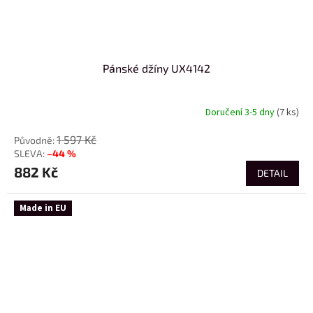
Pánské džíny UX4142
Doručení 3-5 dny
(7 ks)
1 597 Kč
–44 %
882 Kč
DETAIL
Made in EU