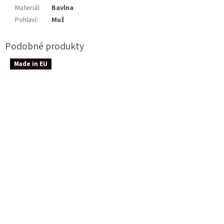
Materiál
:
Bavlna
Pohlaví
:
Muž
Made in EU