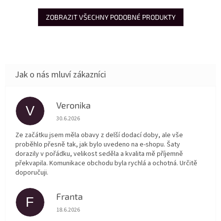
ZOBRAZIT VŠECHNY PODOBNÉ PRODUKTY
Veronika
V
Hodnocení obchodu je 5 z 5 hvězdiček.
30.6.2026
Ze začátku jsem měla obavy z delší dodací doby, ale vše
proběhlo přesně tak, jak bylo uvedeno na e-shopu. Šaty
dorazily v pořádku, velikost seděla a kvalita mě příjemně
překvapila. Komunikace obchodu byla rychlá a ochotná. Určitě
doporučuji.
Franta
F
Hodnocení obchodu je 5 z 5 hvězdiček.
18.6.2026