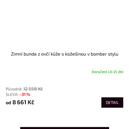
Zimní bunda z ovčí kůže s kožešinou v bomber stylu
Doručení 10-15 dní
od
12 558 Kč
–31 %
8 661 Kč
od
DETAIL