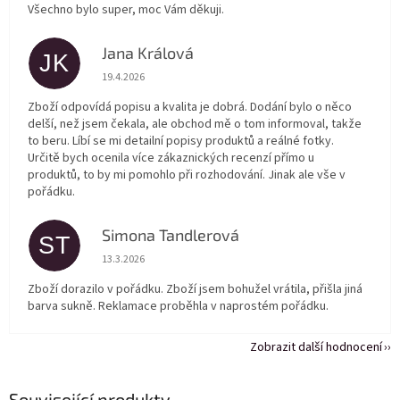
Všechno bylo super, moc Vám děkuji.
Jana Králová
JK
Hodnocení obchodu je 5 z 5 hvězdiček.
19.4.2026
Zboží odpovídá popisu a kvalita je dobrá. Dodání bylo o něco
delší, než jsem čekala, ale obchod mě o tom informoval, takže
to beru. Líbí se mi detailní popisy produktů a reálné fotky.
Určitě bych ocenila více zákaznických recenzí přímo u
produktů, to by mi pomohlo při rozhodování. Jinak ale vše v
pořádku.
Simona Tandlerová
ST
Hodnocení obchodu je 5 z 5 hvězdiček.
13.3.2026
Zboží dorazilo v pořádku. Zboží jsem bohužel vrátila, přišla jiná
barva sukně. Reklamace proběhla v naprostém pořádku.
Zobrazit další hodnocení
Související produkty