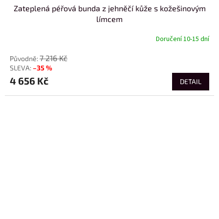
Zateplená péřová bunda z jehněčí kůže s kožešinovým
límcem
Doručení 10-15 dní
7 216 Kč
–35 %
4 656 Kč
DETAIL