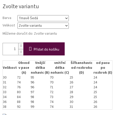
Měrná
Zvolte variantu
cena:
Barva
Velikost
Můžeme doručit do:
Zvolte variantu
Přidat do košíku
Obvod
Vnější
vnitřní
Šířkanohavic
od pasu
Velikost
v pase
délka
délka
od rozkroku
po
(A)
nohavic (B)
nohavic (C)
(D)
rozkrok (E)
30
72
95
70
25
24
31
74
96
70
26
24
32
76
96
71
27
24
33
80
97
72
28
25
34
84
98
73
29
25
36
88
98
74
30
26
38
92
99
74
31
26