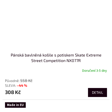
Pánská bavlněná košile s potiskem Skate Extreme
Street Competition NX077R
Doručení 3-5 dny
558 Kč
–44 %
308 Kč
DETAIL
Made in EU