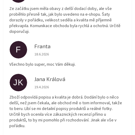
Ze začátku jsem měla obavy z delší dodací doby, ale vše
proběhlo přesně tak, jak bylo uvedeno na e-shopu. Šaty
dorazily v pořádku, velikost seděla a kvalita mě příjemně
překvapila. Komunikace obchodu byla rychlá a ochotná. Určitě
doporučuji.
Franta
F
Hodnocení obchodu je 5 z 5 hvězdiček.
18.6.2026
Všechno bylo super, moc Vám děkuji.
Jana Králová
JK
Hodnocení obchodu je 5 z 5 hvězdiček.
19.4.2026
Zboží odpovídá popisu a kvalita je dobrá. Dodání bylo o něco
delší, než jsem čekala, ale obchod mě o tom informoval, takže
to beru. Líbí se mi detailní popisy produktů a reálné fotky.
Určitě bych ocenila více zákaznických recenzí přímo u
produktů, to by mi pomohlo při rozhodování. Jinak ale vše v
pořádku.