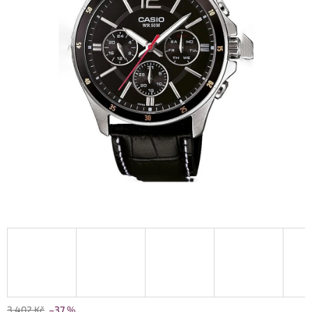
3 402 Kč
–37 %