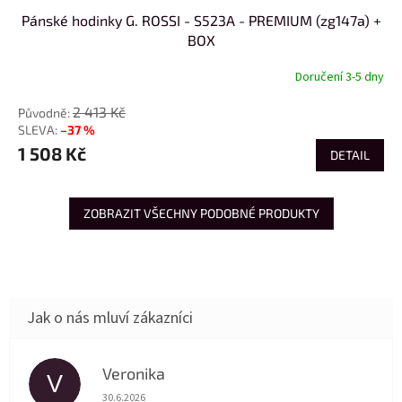
Pánské hodinky G. ROSSI - S523A - PREMIUM (zg147a) +
BOX
Doručení 3-5 dny
2 413 Kč
–37 %
1 508 Kč
DETAIL
ZOBRAZIT VŠECHNY PODOBNÉ PRODUKTY
Veronika
V
Hodnocení obchodu je 5 z 5 hvězdiček.
30.6.2026