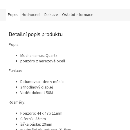
Popis
Hodnocení
Diskuze
Ostatní informace
Detailní popis produktu
Popis:
Mechanismus: Quartz
pouzdro z nerezové oceli
Funkce:
Datumovka - den v měsíci
24hodinový displej
Voděodolnost 50M
Rozměry:
Pouzdro: 44 x 47 x 11mm
Ciferník: 35mm
šířka pásku: 20mm