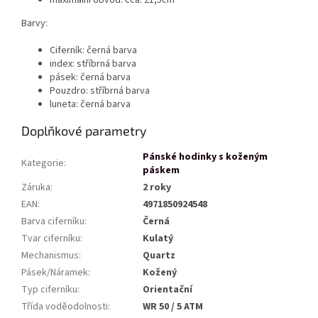
maximální obvod: cca. 21,5cm
Barvy:
Ciferník: černá barva
index: stříbrná barva
pásek: černá barva
Pouzdro: stříbrná barva
luneta: černá barva
Doplňkové parametry
Pánské hodinky s koženým
Kategorie
:
páskem
Záruka
:
2 roky
EAN
:
4971850924548
Barva ciferníku
:
Černá
Tvar ciferníku
:
Kulatý
Mechanismus
:
Quartz
Pásek/Náramek
:
Kožený
Typ ciferníku
:
Orientační
Třída voděodolnosti
:
WR 50 / 5 ATM