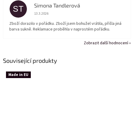
Simona Tandlerová
ST
Hodnocení obchodu je 5 z 5 hvězdiček.
13.3.2026
Zboží dorazilo v pořádku. Zboží jsem bohužel vrátila, přišla jiná
barva sukně. Reklamace proběhla v naprostém pořádku.
Zobrazit další hodnocení
Související produkty
Made in EU