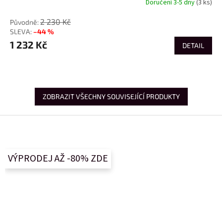
Doručení 3-5 dny
(3 ks)
2 230 Kč
–44 %
1 232 Kč
DETAIL
ZOBRAZIT VŠECHNY SOUVISEJÍCÍ PRODUKTY
Z
á
p
a
VÝPRODEJ AŽ -80% ZDE
t
í