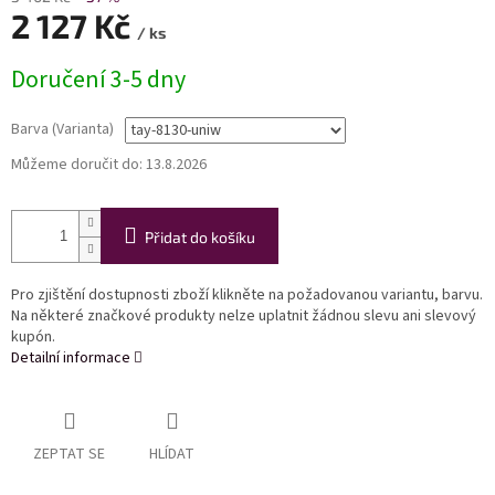
2 127 Kč
/ ks
Měrná
Doručení 3-5 dny
cena:
Barva (Varianta)
Můžeme doručit do:
13.8.2026
Přidat do košíku
Pro zjištění dostupnosti zboží klikněte na požadovanou variantu, barvu.
Na některé značkové produkty nelze uplatnit žádnou slevu ani slevový
kupón.
Detailní informace
ZEPTAT SE
HLÍDAT