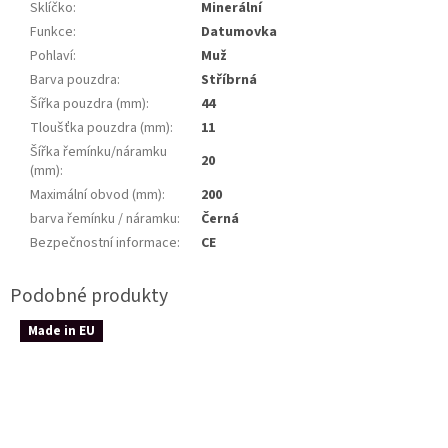
Sklíčko
:
Minerální
Funkce
:
Datumovka
Pohlaví
:
Muž
Barva pouzdra
:
Stříbrná
Šířka pouzdra (mm)
:
44
Tloušťka pouzdra (mm)
:
11
Šířka řemínku/náramku
20
(mm)
:
Maximální obvod (mm)
:
200
barva řemínku / náramku
:
Černá
Bezpečnostní informace
:
CE
Made in EU