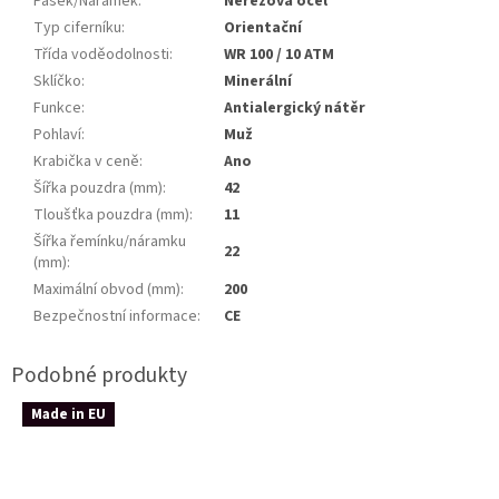
Pásek/Náramek
:
Nerezová ocel
Typ ciferníku
:
Orientační
Třída voděodolnosti
:
WR 100 / 10 ATM
Sklíčko
:
Minerální
Funkce
:
Antialergický nátěr
Pohlaví
:
Muž
Krabička v ceně
:
Ano
Šířka pouzdra (mm)
:
42
Tloušťka pouzdra (mm)
:
11
Šířka řemínku/náramku
22
(mm)
:
Maximální obvod (mm)
:
200
Bezpečnostní informace
:
CE
Made in EU