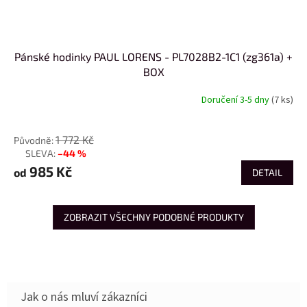
Pánské hodinky PAUL LORENS - PL7028B2-1C1 (zg361a) +
BOX
Doručení 3-5 dny
(7 ks)
od
1 772 Kč
–44 %
až
985 Kč
od
DETAIL
ZOBRAZIT VŠECHNY PODOBNÉ PRODUKTY