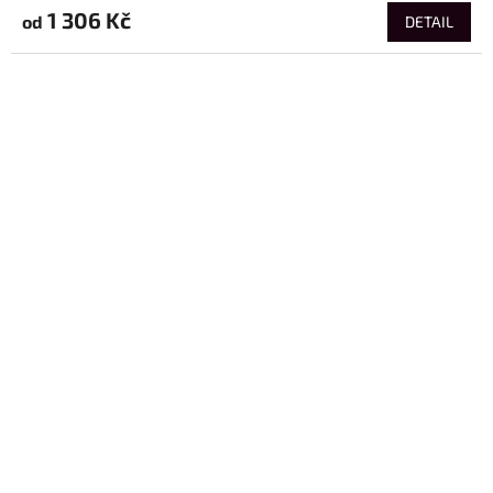
1 306 Kč
od
DETAIL