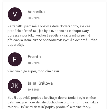
Veronika
V
Hodnocení obchodu je 5 z 5 hvězdiček.
30.6.2026
Ze začátku jsem měla obavy z delší dodací doby, ale vše
proběhlo přesně tak, jak bylo uvedeno na e-shopu. Šaty
dorazily v pořádku, velikost seděla a kvalita mě příjemně
překvapila. Komunikace obchodu byla rychlá a ochotná. Určitě
doporučuji.
Franta
F
Hodnocení obchodu je 5 z 5 hvězdiček.
18.6.2026
Všechno bylo super, moc Vám děkuji.
Jana Králová
JK
Hodnocení obchodu je 5 z 5 hvězdiček.
19.4.2026
Zboží odpovídá popisu a kvalita je dobrá. Dodání bylo o něco
delší, než jsem čekala, ale obchod mě o tom informoval, takže
to beru. Líbí se mi detailní popisy produktů a reálné fotky.