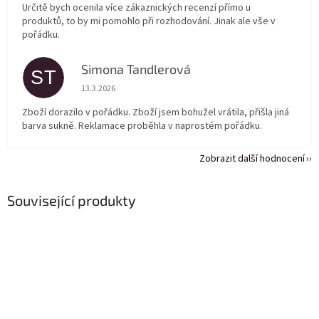
Určitě bych ocenila více zákaznických recenzí přímo u
produktů, to by mi pomohlo při rozhodování. Jinak ale vše v
pořádku.
Simona Tandlerová
ST
Hodnocení obchodu je 5 z 5 hvězdiček.
13.3.2026
Zboží dorazilo v pořádku. Zboží jsem bohužel vrátila, přišla jiná
barva sukně. Reklamace proběhla v naprostém pořádku.
Zobrazit další hodnocení
Související produkty