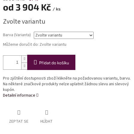
od
3 904 Kč
/ ks
Měrná
Zvolte variantu
cena:
Barva (Varianta)
Můžeme doručit do:
Zvolte variantu
Přidat do košíku
Pro zjištění dostupnosti zboží klikněte na požadovanou variantu, barvu.
Na některé značkové produkty nelze uplatnit žádnou slevu ani slevový
kupón.
Detailní informace
ZEPTAT SE
HLÍDAT