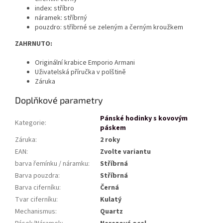
index: stříbro
náramek: stříbrný
pouzdro: stříbrné se zeleným a černým kroužkem
ZAHRNUTO:
Originální krabice Emporio Armani
Uživatelská příručka v polštině
Záruka
Doplňkové parametry
Pánské hodinky s kovovým
Kategorie
:
páskem
Záruka
:
2 roky
EAN
:
Zvolte variantu
barva řemínku / náramku
:
Stříbrná
Barva pouzdra
:
Stříbrná
Barva ciferníku
:
Černá
Tvar ciferníku
:
Kulatý
Mechanismus
:
Quartz