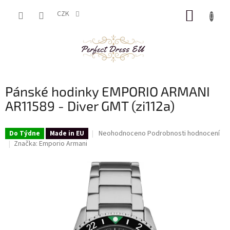
Přejít
NÁKUP
na
CZK
obsah
KOŠÍK
Pánské hodinky EMPORIO ARMANI
AR11589 - Diver GMT (zi112a)
Průměrné
Neohodnoceno
Podrobnosti hodnocení
Do Týdne
Made in EU
hodnocení
Značka:
Emporio Armani
produktu
je
0,0
z
5
hvězdiček.