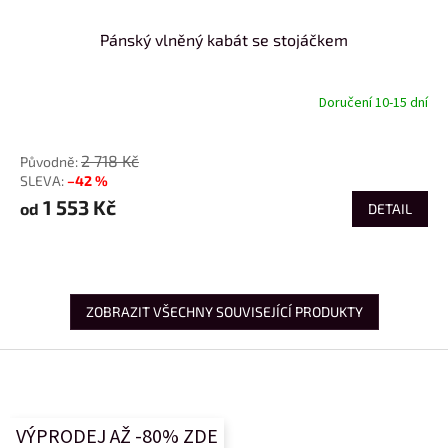
Pánský vlněný kabát se stojáčkem
Doručení 10-15 dní
od
2 718 Kč
–42 %
1 553 Kč
od
DETAIL
ZOBRAZIT VŠECHNY SOUVISEJÍCÍ PRODUKTY
Z
á
p
a
VÝPRODEJ AŽ -80% ZDE
t