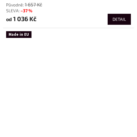
1 657 Kč
–37 %
1 036 Kč
od
DETAIL
Made in EU