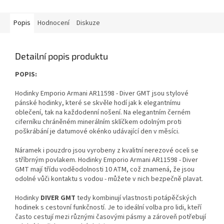
Popis
Hodnocení
Diskuze
Detailní popis produktu
POPIS:
Hodinky Emporio Armani AR11598 - Diver GMT jsou stylové
pánské hodinky, které se skvěle hodí jak k elegantnímu
oblečení, tak na každodenní nošení. Na elegantním černém
ciferníku chráněném minerálním sklíčkem odolným proti
poškrábání je datumové okénko udávající den v měsíci.
Náramek i pouzdro jsou vyrobeny z kvalitní nerezové oceli se
stříbrným povlakem. Hodinky Emporio Armani AR11598 - Diver
GMT mají třídu voděodolnosti 10 ATM, což znamená, že jsou
odolné vůči kontaktu s vodou - můžete v nich bezpečně plavat.
Hodinky
DIVER GMT
tedy kombinují vlastnosti potápěčských
hodinek s cestovní funkčností. Je to ideální volba pro lidi, kteří
často cestují mezi různými časovými pásmy a zároveň potřebují