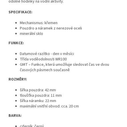
odolné hodinky na vodní aktivity.
SPECIFIKACE:
Mechanismus: křemen
Pouzdro a náramek z nerezové oceli
minerální sklo
FUNKCE:
Datumové razítko - den v měsíci
Třída voděodolnosti WR100
GMT – Funkce, která umožňuje sledovat čas ve dvou
časových pásmech současně
ROZMĚRY:
šířka pouzdra: 42 mm
tloušťka pouzdra: 11 mm
šířka náramku: 22 mm
maximální vnitřní obvod: cca. 20 cm
BARVA:
ciferník: černý