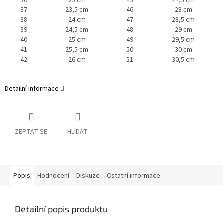
36
23 cm
45
27,5 cm
37
23,5 cm
46
28 cm
38
24 cm
47
28,5 cm
39
24,5 cm
48
29 cm
40
25 cm
49
29,5 cm
41
25,5 cm
50
30 cm
42
26 cm
51
30,5 cm
Detailní informace
ZEPTAT SE
HLÍDAT
Popis
Hodnocení
Diskuze
Ostatní informace
Detailní popis produktu