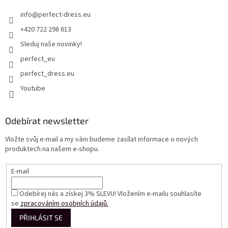
info
@
perfect-dress.eu
+420 722 298 613
Sleduj naše novinky!
perfect_eu
perfect_dress.eu
Youtube
Odebírat newsletter
Vložte svůj e-mail a my vám budeme zasílat informace o nových
produktech na našem e-shopu.
E-mail
Odebírej nás a získej 3% SLEVU! Vložením e-mailu souhlasíte
se
zpracováním osobních údajů.
PŘIHLÁSIT SE