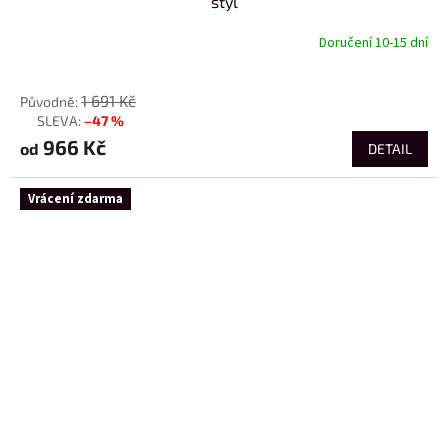
styl
Doručení 10-15 dní
od
1 691 Kč
–47 %
až
966 Kč
od
DETAIL
Vrácení zdarma