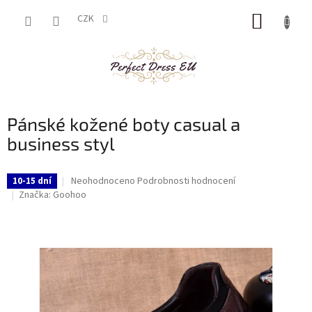
Přejít
NÁKUP
na
CZK
obsah
KOŠÍK
Pánské kožené boty casual a
business styl
Průměrné
Neohodnoceno
Podrobnosti hodnocení
10-15 dní
hodnocení
Značka:
Goohoo
produktu
je
0,0
z
5
hvězdiček.