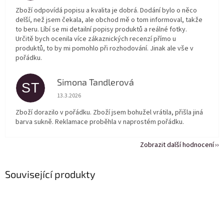
Zboží odpovídá popisu a kvalita je dobrá. Dodání bylo o něco
delší, než jsem čekala, ale obchod mě o tom informoval, takže
to beru. Líbí se mi detailní popisy produktů a reálné fotky.
Určitě bych ocenila více zákaznických recenzí přímo u
produktů, to by mi pomohlo při rozhodování. Jinak ale vše v
pořádku.
Simona Tandlerová
ST
Hodnocení obchodu je 5 z 5 hvězdiček.
13.3.2026
Zboží dorazilo v pořádku. Zboží jsem bohužel vrátila, přišla jiná
barva sukně. Reklamace proběhla v naprostém pořádku.
Zobrazit další hodnocení
Související produkty