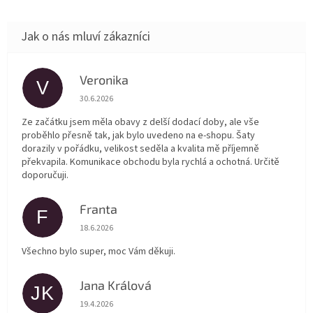
Veronika
V
Hodnocení obchodu je 5 z 5 hvězdiček.
30.6.2026
Ze začátku jsem měla obavy z delší dodací doby, ale vše
proběhlo přesně tak, jak bylo uvedeno na e-shopu. Šaty
dorazily v pořádku, velikost seděla a kvalita mě příjemně
překvapila. Komunikace obchodu byla rychlá a ochotná. Určitě
doporučuji.
Franta
F
Hodnocení obchodu je 5 z 5 hvězdiček.
18.6.2026
Všechno bylo super, moc Vám děkuji.
Jana Králová
JK
Hodnocení obchodu je 5 z 5 hvězdiček.
19.4.2026