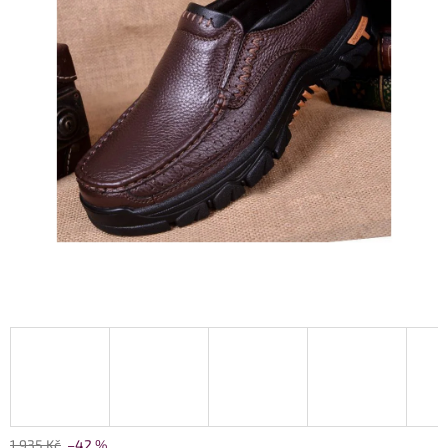
1 935 Kč
–42 %