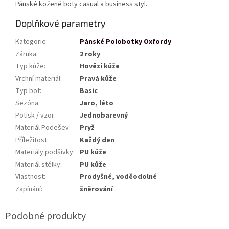
Pánské kožené boty casual a business styl.
Doplňkové parametry
Kategorie
:
Pánské Polobotky Oxfordy
Záruka
:
2 roky
Typ kůže
:
Hovězí kůže
Vrchní materiál
:
Pravá kůže
Typ bot
:
Basic
Sezóna
:
Jaro, léto
Potisk / vzor
:
Jednobarevný
Materiál Podešev
:
Pryž
Příležitost
:
Každý den
Materiály podšívky
:
PU kůže
Materiál stélky
:
PU kůže
Vlastnost
:
Prodyšné, voděodolné
Zapínání
:
šněrování