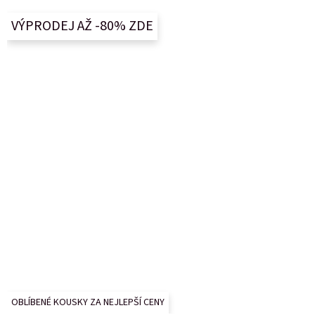
p
a
VÝPRODEJ AŽ -80% ZDE
t
í
OBLÍBENÉ KOUSKY ZA NEJLEPŠÍ CENY