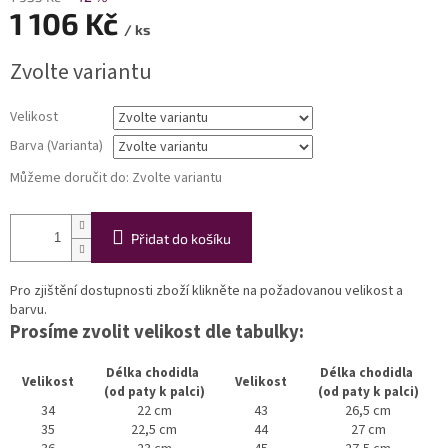
1 106 Kč
/ ks
Měrná
Zvolte variantu
cena:
Velikost
Barva (Varianta)
Můžeme doručit do:
Zvolte variantu
Přidat do košíku
Pro zjištění dostupnosti zboží klikněte na požadovanou velikost a
barvu.
Prosíme zvolit velikost dle tabulky:
Délka chodidla
Délka chodidla
Velikost
Velikost
(od paty k palci)
(od paty k palci)
34
22 cm
43
26,5 cm
35
22,5 cm
44
27 cm