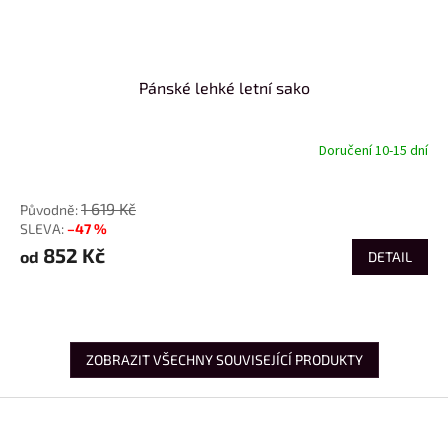
Pánské lehké letní sako
Doručení 10-15 dní
od
1 619 Kč
–47 %
852 Kč
od
DETAIL
ZOBRAZIT VŠECHNY SOUVISEJÍCÍ PRODUKTY
Z
á