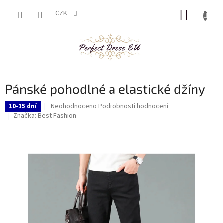
Přejít
NÁKUP
na
CZK
obsah
KOŠÍK
Pánské pohodlné a elastické džíny
Průměrné
Neohodnoceno
Podrobnosti hodnocení
10-15 dní
hodnocení
Značka:
Best Fashion
produktu
je
0,0
z
5
hvězdiček.