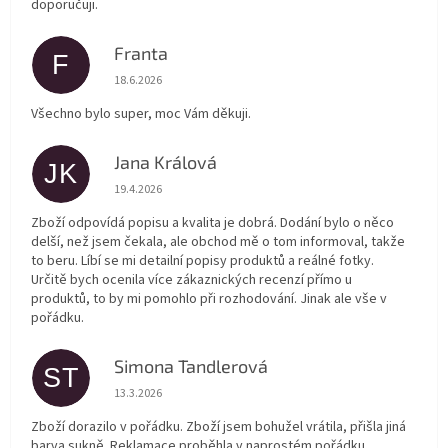
doporučuji.
Franta
F
Hodnocení obchodu je 5 z 5 hvězdiček.
18.6.2026
Všechno bylo super, moc Vám děkuji.
Jana Králová
JK
Hodnocení obchodu je 5 z 5 hvězdiček.
19.4.2026
Zboží odpovídá popisu a kvalita je dobrá. Dodání bylo o něco
delší, než jsem čekala, ale obchod mě o tom informoval, takže
to beru. Líbí se mi detailní popisy produktů a reálné fotky.
Určitě bych ocenila více zákaznických recenzí přímo u
produktů, to by mi pomohlo při rozhodování. Jinak ale vše v
pořádku.
Simona Tandlerová
ST
Hodnocení obchodu je 5 z 5 hvězdiček.
13.3.2026
Zboží dorazilo v pořádku. Zboží jsem bohužel vrátila, přišla jiná
barva sukně. Reklamace proběhla v naprostém pořádku.