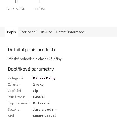
ZEPTAT SE
HLÍDAT
Popis
Hodnocení
Diskuze
Ostatní informace
Detailní popis produktu
Pánské pohodlné a elastické džíny.
Doplňkové parametry
Kategorie
:
Pánské Džíny
Záruka
:
2 roky
Zapínání
:
zip
Příležitost
:
CASUAL
Typ materiálu
:
Potažené
Sezóna
:
Jaro a podzim
Styl
:
Smart Casual