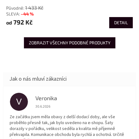
od
1 433 Kč
–44 %
792 Kč
od
DETAIL
ZOBRAZIT VŠECHNY PODOBNÉ PRODUKTY
Veronika
V
Hodnocení obchodu je 5 z 5 hvězdiček.
30.6.2026
Ze začátku jsem měla obavy z delší dodací doby, ale vše
proběhlo přesně tak, jak bylo uvedeno na e-shopu. Šaty
dorazily v pořádku, velikost seděla a kvalita mě příjemně
překvapila. Komunikace obchodu byla rychlá a ochotná. Určitě