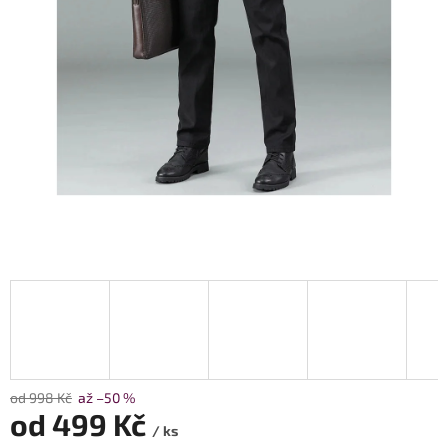
od 998 Kč
až –50 %
od
499 Kč
/ ks