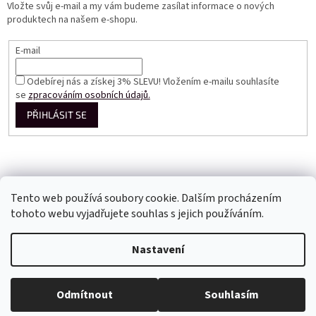
Vložte svůj e-mail a my vám budeme zasílat informace o nových
produktech na našem e-shopu.
E-mail
Odebírej nás a získej 3% SLEVU! Vložením e-mailu souhlasíte
se
zpracováním osobních údajů.
PŘIHLÁSIT SE
Tento web používá soubory cookie. Dalším procházením
tohoto webu vyjadřujete souhlas s jejich používáním.
Vytvořil Shoptet
Nastavení
Copyright 2026
Perfect Dress EU
. Všechna práva vyhrazena.
Odmítnout
Souhlasím
Upravit nastavení cookies