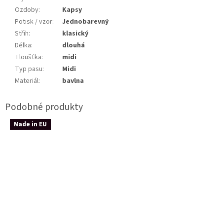
Ozdoby
:
Kapsy
Potisk / vzor
:
Jednobarevný
Střih
:
klasický
Délka
:
dlouhá
Tloušťka
:
midi
Typ pasu
:
Midi
Materiál
:
bavlna
Made in EU