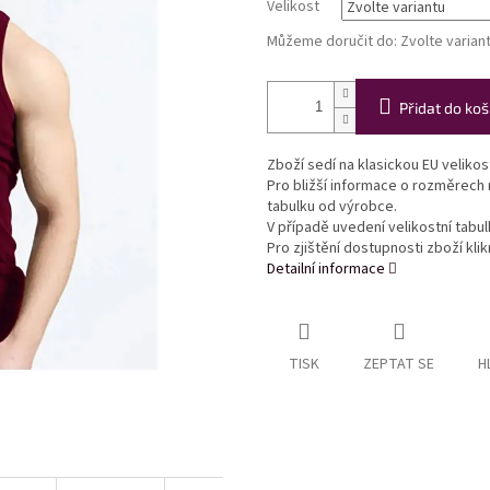
Velikost
Můžeme doručit do:
Zvolte varian
Přidat do koš
Zboží sedí na klasickou EU veliko
Pro bližší informace o rozměrech
tabulku od výrobce.
V případě uvedení velikostní tabu
Pro zjištění dostupnosti zboží kl
Detailní informace
TISK
ZEPTAT SE
H