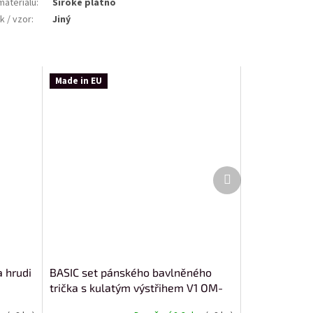
materiálu
:
Široké plátno
k / vzor
:
Jiný
Made in EU
Další
produkt
a hrudi
BASIC set pánského bavlněného
trička s kulatým výstřihem V1 OM-
TSBS-0232