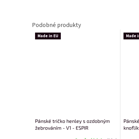
Made in EU
Made i
Pánské tričko henley s ozdobným
Pánské
žebrováním - V1 - ESPIR
knoflí
0150