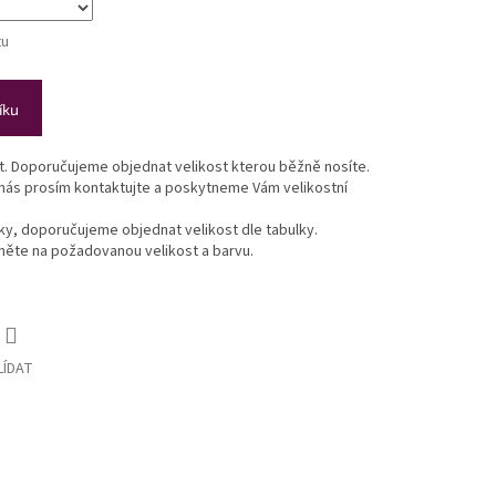
tu
íku
st. Doporučujeme objednat velikost kterou běžně nosíte.
 nás prosím kontaktujte a poskytneme Vám velikostní
lky, doporučujeme objednat velikost dle tabulky.
ikněte na požadovanou velikost a barvu.
LÍDAT