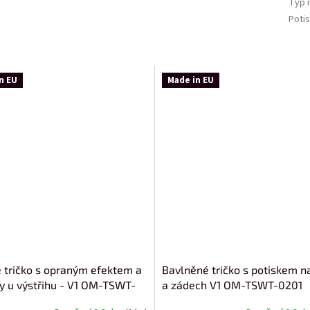
Typ 
Potis
n EU
Made in EU
 tričko s opraným efektem a
Bavlněné tričko s potiskem n
ky u výstřihu - V1 OM-TSWT-
a zádech V1 OM-TSWT-0201