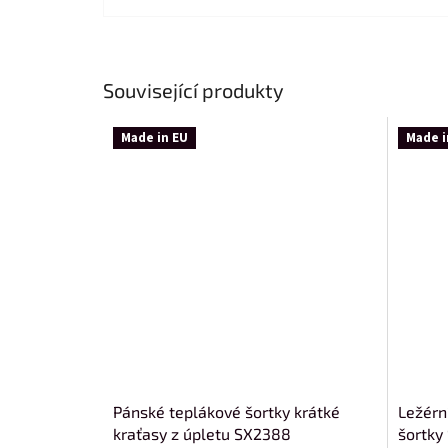
Související produkty
Made in EU
Made i
Pánské teplákové šortky krátké
Ležérn
kraťasy z úpletu SX2388
šortky