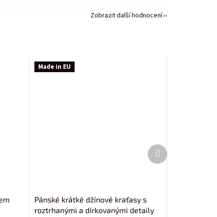
Zobrazit další hodnocení
Made in EU
Další
produkt
kem
Pánské krátké džínové kraťasy s
roztrhanými a dírkovanými detaily