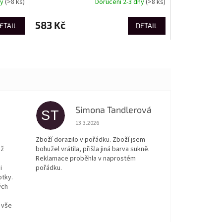
ny
(>8 ks)
Doručení 2-3 dny
(>8 ks)
583 Kč
ETAIL
DETAIL
Simona Tandlerová
ST
 5 z 5 hvězdiček.
Hodnocení obchodu je 5 z 5 hvězdiček.
13.3.2026
Zboží dorazilo v pořádku. Zboží jsem
ež
bohužel vrátila, přišla jiná barva sukně.
Reklamace proběhla v naprostém
i
pořádku.
otky.
ých
 vše