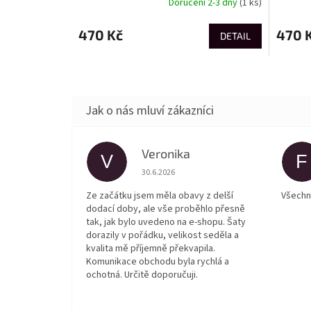
Doručení 2-3 dny
(1 ks)
470 Kč
470 
DETAIL
Veronika
V
F
Hodnocení obchodu je 5 z 5 hvězdiček.
30.6.2026
Ze začátku jsem měla obavy z delší
Všechn
dodací doby, ale vše proběhlo přesně
tak, jak bylo uvedeno na e-shopu. Šaty
dorazily v pořádku, velikost seděla a
kvalita mě příjemně překvapila.
Komunikace obchodu byla rychlá a
ochotná. Určitě doporučuji.