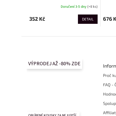
Doručení 3-5 dny
(>8 ks)
352 Kč
676 
DETAIL
Z
á
p
a
t
VÝPRODEJ AŽ -80% ZDE
Infor
í
Proč k
FAQ - 
Hodnoc
Spolup
Affilia
OBLÍBENÉ KOUSKY ZA NEJLEPŠÍ