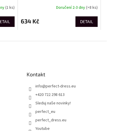
V2 OM-SRDS-0157
dny
(1 ks)
Doručení 2-3 dny
(>8 ks)
634 Kč
ETAIL
DETAIL
Kontakt
info
@
perfect-dress.eu
+420 722 298 613
Sleduj naše novinky!
perfect_eu
perfect_dress.eu
Youtube