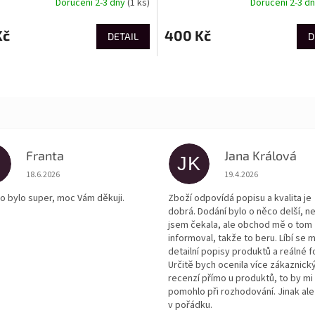
Doručení 2-3 dny
(1 ks)
Doručení 2-3 d
Kč
400 Kč
DETAIL
D
Franta
Jana Králová
JK
Hodnocení obchodu je 5 z 5 hvězdiček.
Hodnocení obchodu je
18.6.2026
19.4.2026
o bylo super, moc Vám děkuji.
Zboží odpovídá popisu a kvalita je
dobrá. Dodání bylo o něco delší, n
jsem čekala, ale obchod mě o tom
informoval, takže to beru. Líbí se m
detailní popisy produktů a reálné f
Určitě bych ocenila více zákaznick
recenzí přímo u produktů, to by mi
pomohlo při rozhodování. Jinak ale
v pořádku.