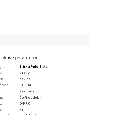
lňkové parametry
gorie
:
Trička Polo Tílka
ka
:
2 roky
iál
:
bavlna
žitost
:
CASUAL
Každodenní
na
:
Čtyři období
c
:
O-KRK
ce
:
Ne