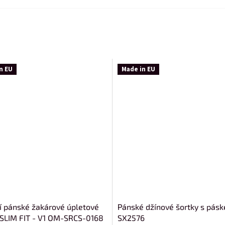
n EU
Made in EU
í pánské žakárové úpletové
Pánské džínové šortky s pás
 SLIM FIT - V1 OM-SRCS-0168
SX2576