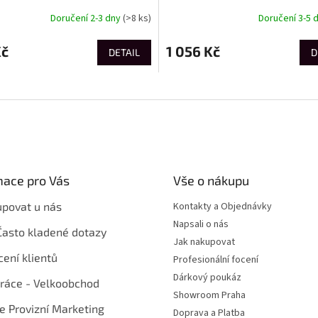
Doručení 2-3 dny
(>8 ks)
Doručení 3-5 
Kč
1 056 Kč
DETAIL
D
mace pro Vás
Vše o nákupu
upovat u nás
Kontakty a Objednávky
Napsali o nás
Často kladené dotazy
Jak nakupovat
ení klientů
Profesionální focení
Dárkový poukáz
ráce - Velkoobchod
Showroom Praha
te Provizní Marketing
Doprava a Platba