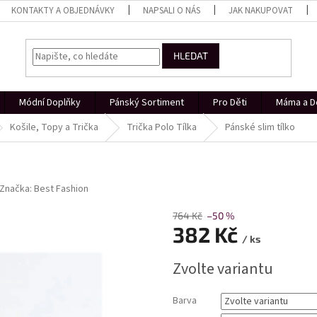
KONTAKTY A OBJEDNÁVKY
NAPSALI O NÁS
JAK NAKUPOVAT
HLEDAT
Módní Doplňky
Pánský Sortiment
Pro Děti
Máma a D
Košile, Topy a Trička
Trička Polo Tílka
Pánské slim tílko
Značka:
Best Fashion
764 Kč
–50 %
382 Kč
/ ks
Měrná
Zvolte variantu
cena:
Barva