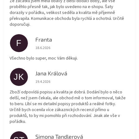
Ze začátku jsem měla obavy z delší dodací doby, ale vše
proběhlo přesně tak, jak bylo uvedeno na e-shopu. Šaty
dorazily v pořádku, velikost seděla a kvalita mě příjemně
překvapila. Komunikace obchodu byla rychlá a ochotná. Určitě
doporučuji.
Franta
F
Hodnocení obchodu je 5 z 5 hvězdiček.
18.6.2026
Všechno bylo super, moc Vám děkuji.
Jana Králová
JK
Hodnocení obchodu je 5 z 5 hvězdiček.
19.4.2026
Zboží odpovídá popisu a kvalita je dobrá. Dodání bylo o něco
delší, než jsem čekala, ale obchod mě o tom informoval, takže
to beru. Líbí se mi detailní popisy produktů a reálné fotky.
Určitě bych ocenila více zákaznických recenzí přímo u
produktů, to by mi pomohlo při rozhodování. Jinak ale vše v
pořádku.
Simona Tandlerová