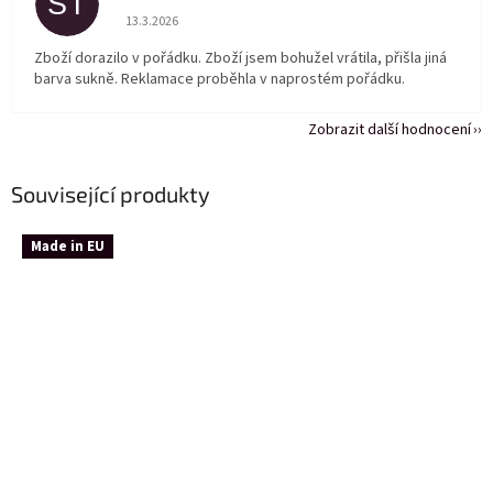
ST
Hodnocení obchodu je 5 z 5 hvězdiček.
13.3.2026
Zboží dorazilo v pořádku. Zboží jsem bohužel vrátila, přišla jiná
barva sukně. Reklamace proběhla v naprostém pořádku.
Zobrazit další hodnocení
Související produkty
Made in EU