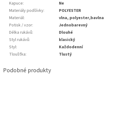
Kapuce
:
Ne
Materiály podšívky
:
POLYESTER
Materiál
:
vlna, polyester,bavlna
Potisk / vzor
:
Jednobarevný
Délka rukávů
:
Dlouhé
Styl rukávů
:
klasický
Styl
:
Každodenní
Tloušťka
:
Tlustý