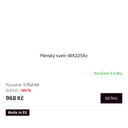
Pánský svetr WX2258z
Doručení 3-5 dny
1 752 Kč
–44 %
968 Kč
DETAIL
Made in EU