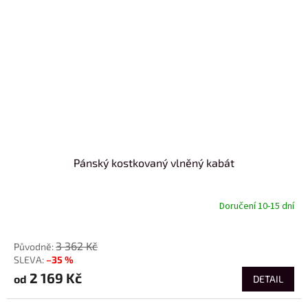
Pánský kostkovaný vlněný kabát
Doručení 10-15 dní
od
3 362 Kč
–35 %
2 169 Kč
od
DETAIL