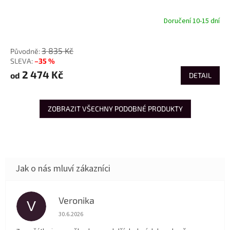
Doručení 10-15 dní
od
3 835 Kč
–35 %
2 474 Kč
od
DETAIL
ZOBRAZIT VŠECHNY PODOBNÉ PRODUKTY
Veronika
V
Hodnocení obchodu je 5 z 5 hvězdiček.
30.6.2026