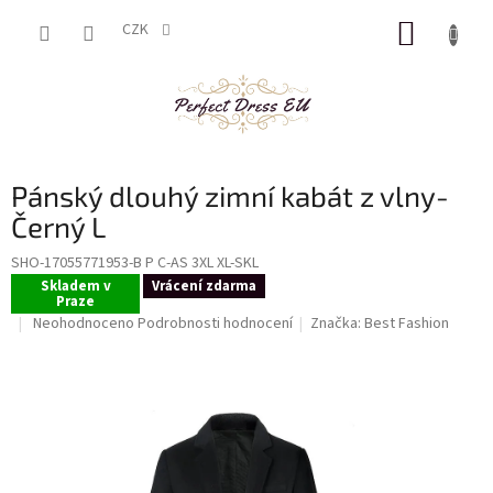
Přejít
NÁKUP
na
CZK
obsah
KOŠÍK
Pánský dlouhý zimní kabát z vlny-
Černý L
SHO-17055771953-B P C-AS 3XL XL-SKL
Skladem v
Vrácení zdarma
Praze
Průměrné
Neohodnoceno
Podrobnosti hodnocení
Značka:
Best Fashion
hodnocení
produktu
je
0,0
z
5
hvězdiček.