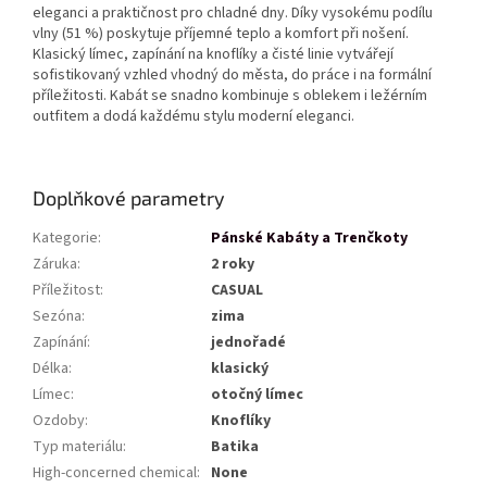
eleganci a praktičnost pro chladné dny. Díky vysokému podílu
vlny (51 %) poskytuje příjemné teplo a komfort při nošení.
Klasický límec, zapínání na knoflíky a čisté linie vytvářejí
sofistikovaný vzhled vhodný do města, do práce i na formální
příležitosti. Kabát se snadno kombinuje s oblekem i ležérním
outfitem a dodá každému stylu moderní eleganci.
Doplňkové parametry
Kategorie
:
Pánské Kabáty a Trenčkoty
Záruka
:
2 roky
Příležitost
:
CASUAL
Sezóna
:
zima
Zapínání
:
jednořadé
Délka
:
klasický
Límec
:
otočný límec
Ozdoby
:
Knoflíky
Typ materiálu
:
Batika
High-concerned chemical
:
None