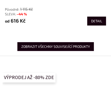
od
1 115 Kč
–44 %
616 Kč
od
DETAIL
ZOBRAZIT VŠECHNY SOUVISEJÍCÍ PRODUKTY
Z
á
p
a
VÝPRODEJ AŽ -80% ZDE
t
í