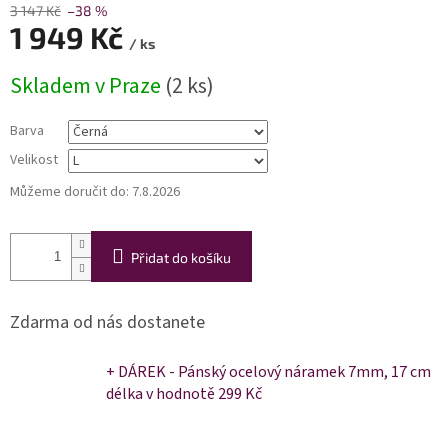
3 147 Kč
–38 %
1 949 Kč
/ ks
Měrná
Skladem v Praze
(2 ks)
cena:
Barva
Velikost
Můžeme doručit do:
7.8.2026
Přidat do košíku
Zdarma od nás dostanete
+ DÁREK - Pánský ocelový náramek 7mm, 17 cm
délka
v hodnotě 299 Kč