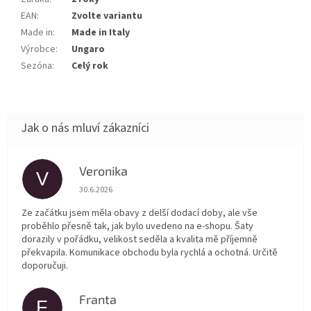
EAN
:
Zvolte variantu
Made in
:
Made in Italy
Výrobce
:
Ungaro
Sezóna
:
Celý rok
Veronika
V
Hodnocení obchodu je 5 z 5 hvězdiček.
30.6.2026
Ze začátku jsem měla obavy z delší dodací doby, ale vše
proběhlo přesně tak, jak bylo uvedeno na e-shopu. Šaty
dorazily v pořádku, velikost seděla a kvalita mě příjemně
překvapila. Komunikace obchodu byla rychlá a ochotná. Určitě
doporučuji.
Franta
F