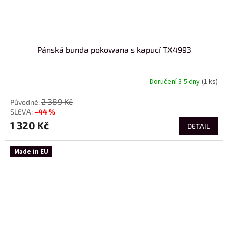
Pánská bunda pokowana s kapucí TX4993
Doručení 3-5 dny
(1 ks)
2 389 Kč
–44 %
1 320 Kč
DETAIL
Made in EU