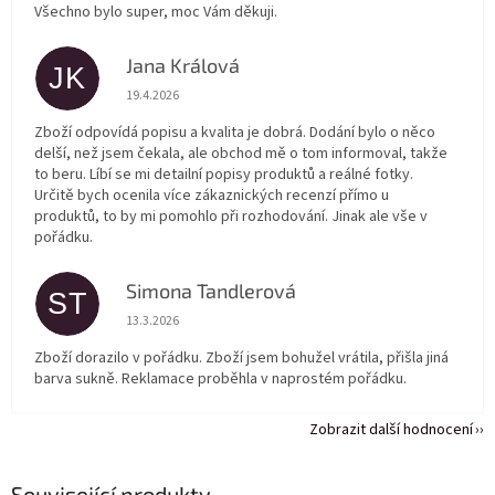
Všechno bylo super, moc Vám děkuji.
Jana Králová
JK
Hodnocení obchodu je 5 z 5 hvězdiček.
19.4.2026
Zboží odpovídá popisu a kvalita je dobrá. Dodání bylo o něco
delší, než jsem čekala, ale obchod mě o tom informoval, takže
to beru. Líbí se mi detailní popisy produktů a reálné fotky.
Určitě bych ocenila více zákaznických recenzí přímo u
produktů, to by mi pomohlo při rozhodování. Jinak ale vše v
pořádku.
Simona Tandlerová
ST
Hodnocení obchodu je 5 z 5 hvězdiček.
13.3.2026
Zboží dorazilo v pořádku. Zboží jsem bohužel vrátila, přišla jiná
barva sukně. Reklamace proběhla v naprostém pořádku.
Zobrazit další hodnocení
Související produkty