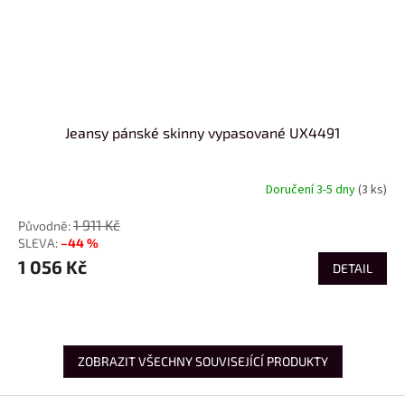
Jeansy pánské skinny vypasované UX4491
Doručení 3-5 dny
(3 ks)
1 911 Kč
–44 %
1 056 Kč
DETAIL
ZOBRAZIT VŠECHNY SOUVISEJÍCÍ PRODUKTY
Z