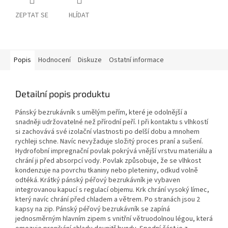
ZEPTAT SE
HLÍDAT
Popis
Hodnocení
Diskuze
Ostatní informace
Detailní popis produktu
Pánský bezrukávník s umělým peřím, které je odolnější a
snadněji udržovatelné než přírodní peří. I při kontaktu s vlhkostí
si zachovává své izolační vlastnosti po delší dobu a mnohem
rychleji schne. Navíc nevyžaduje složitý proces praní a sušení.
Hydrofobní impregnační povlak pokrývá vnější vrstvu materiálu a
chrání ji před absorpcí vody. Povlak způsobuje, že se vlhkost
kondenzuje na povrchu tkaniny nebo pleteniny, odkud volně
odtéká. Krátký pánský péřový bezrukávník je vybaven
integrovanou kapucí s regulací objemu. Krk chrání vysoký límec,
který navíc chrání před chladem a větrem. Po stranách jsou 2
kapsy na zip. Pánský péřový bezrukávník se zapíná
jednosměrným hlavním zipem s vnitřní větruodolnou légou, která