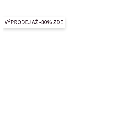
á
p
a
VÝPRODEJ AŽ -80% ZDE
t
í