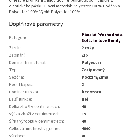
omezuje pronikání chladu dovnitř bundy. Spodní část je z
elastického pásku. Hlavní materiál: Polyester 100% Podšívka:
Polyester 100% Výplň: Polyester 100%
Doplňkové parametry
Pánské Přechodné a
Kategorie
:
Softshellové Bundy
Záruka
:
2 roky
Zapínání
:
Zip
Dominantní materiál
:
Polyester
Typ
:
Zazipovaný
Sezóna
:
Podzim/Zima
Počet kapes
:
2
Dominantní vzor
:
bez vzoru
Další funkce
:
Neí
Délka zboží v centimetrech
:
40
Výška zboží v centimetrech
:
15
Šířka výrobku v centimetrech
:
40
Celková hmotnost v gramech
:
4000
Výrobce
:
4F