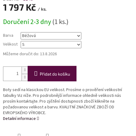
1 797 Kč
/ ks.
Měrná
Doručení 2-3 dny
(1 ks.)
cena:
Barva
Velikost
Můžeme doručit do:
13.8.2026
Přidat do košíku
Boty sedí na klasickou EU velikost. Prosíme o prověření velikostní
tabulky Viz níže. Pro podrobnější informace ohledně velikosti nás
prosím kontaktujte. Pro zjištění dostupnosti zboží klikněte na
požadovanou velikost a barvu. KVALITNÍ ZNAČKOVÉ ZBOŽÍ OD
EVROPSKÉHO VÝROBCE.
Detailní informace