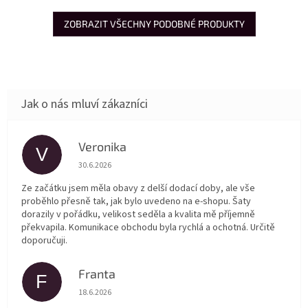
ZOBRAZIT VŠECHNY PODOBNÉ PRODUKTY
Veronika
V
Hodnocení obchodu je 5 z 5 hvězdiček.
30.6.2026
Ze začátku jsem měla obavy z delší dodací doby, ale vše
proběhlo přesně tak, jak bylo uvedeno na e-shopu. Šaty
dorazily v pořádku, velikost seděla a kvalita mě příjemně
překvapila. Komunikace obchodu byla rychlá a ochotná. Určitě
doporučuji.
Franta
F
Hodnocení obchodu je 5 z 5 hvězdiček.
18.6.2026