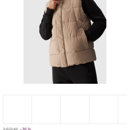
2 821 Kč
–36 %