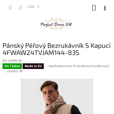
Přejít
NÁKUP
na
CZK
obsah
KOŠÍK
Pánský Péřový Bezrukávník S Kapucí
4FWAW24TVJAM144-83S
BO-33999-48
Průměrné
Neohodnoceno
Podrobnosti hodnocení
Do Týdne
Made in EU
hodnocení
Značka:
4F
produktu
je
0,0
z
5
hvězdiček.