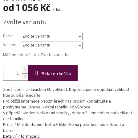
od
1 056 Kč
/ ks
Měrná
Zvolte variantu
cena:
Barva
Velikost
Můžeme doručit do:
Zvolte variantu
Přidat do košíku
Zboží sedí na klasickou EU velikost. Doporučujeme objednat velikost
kterou běžně nosíte.
Pro bližší informace o rozměrech nás prosím kontaktujte a
poskytneme Vám velikostní tabulku od výrobce.
V případě uvedení velikostní tabulky, doporučujeme objednat velikost
dle tabulky.
Pro zjištění dostupnosti zboží klikněte na požadovanou velikost a
barvu.
Detailní informace