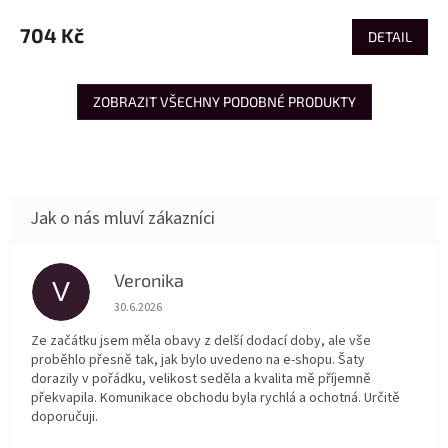
704 Kč
DETAIL
ZOBRAZIT VŠECHNY PODOBNÉ PRODUKTY
Veronika
V
Hodnocení obchodu je 5 z 5 hvězdiček.
30.6.2026
Ze začátku jsem měla obavy z delší dodací doby, ale vše
proběhlo přesně tak, jak bylo uvedeno na e-shopu. Šaty
dorazily v pořádku, velikost seděla a kvalita mě příjemně
překvapila. Komunikace obchodu byla rychlá a ochotná. Určitě
doporučuji.