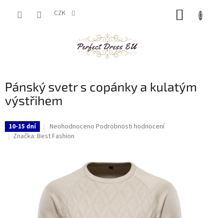
Přejít
NÁKUP
na
CZK
obsah
KOŠÍK
Pánský svetr s copánky a kulatým
výstřihem
Průměrné
Neohodnoceno
Podrobnosti hodnocení
10-15 dní
hodnocení
Značka:
Best Fashion
produktu
je
0,0
z
5
hvězdiček.