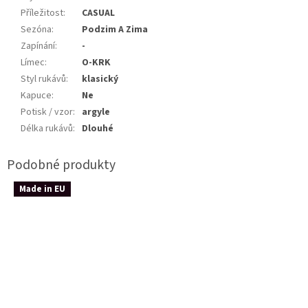
Příležitost
:
CASUAL
Sezóna
:
Podzim A Zima
Zapínání
:
-
Límec
:
O-KRK
Styl rukávů
:
klasický
Kapuce
:
Ne
Potisk / vzor
:
argyle
Délka rukávů
:
Dlouhé
Made in EU