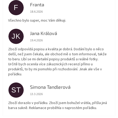
Franta
F
Hodnocení obchodu je 5 z 5 hvězdiček.
18.6.2026
Všechno bylo super, moc Vám děkuji.
Jana Králová
JK
Hodnocení obchodu je 5 z 5 hvězdiček.
19.4.2026
Zboží odpovídá popisu a kvalita je dobrá. Dodání bylo o něco
delší, než jsem čekala, ale obchod mě o tom informoval, takže
to beru. Líbí se mi detailní popisy produktů a reálné fotky.
Určitě bych ocenila více zákaznických recenzí přímo u
produktů, to by mi pomohlo při rozhodování. Jinak ale vše v
pořádku.
Simona Tandlerová
ST
Hodnocení obchodu je 5 z 5 hvězdiček.
13.3.2026
Zboží dorazilo v pořádku. Zboží jsem bohužel vrátila, přišla jiná
barva sukně. Reklamace proběhla v naprostém pořádku.