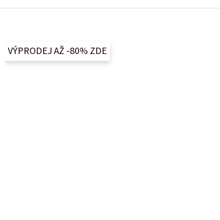
Z
á
p
a
VÝPRODEJ AŽ -80% ZDE
t
í