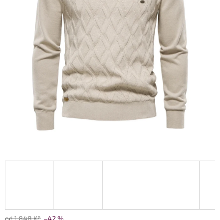
od 1 848 Kč
–42 %