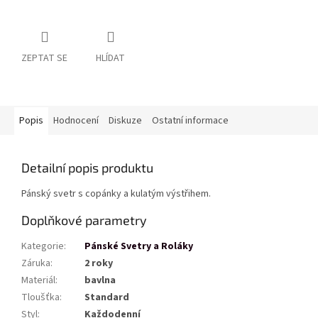
ZEPTAT SE
HLÍDAT
Popis
Hodnocení
Diskuze
Ostatní informace
Detailní popis produktu
Pánský svetr s copánky a kulatým výstřihem.
Doplňkové parametry
Kategorie
:
Pánské Svetry a Roláky
Záruka
:
2 roky
Materiál
:
bavlna
Tloušťka
:
Standard
Styl
:
Každodenní