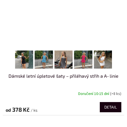
Dámské letní úpletové šaty – přiléhavý střih a A‑linie
Doručení 10-15 dní
(>8 ks)
DETAIL
378 Kč
od
/ ks