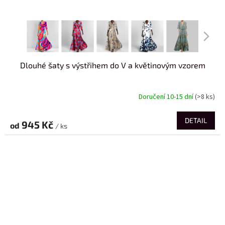
Dlouhé šaty s výstřihem do V a květinovým vzorem
Doručení 10-15 dní
(>8 ks)
DETAIL
945 Kč
od
/ ks