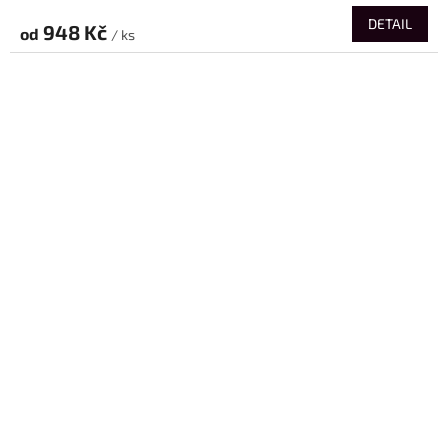
DETAIL
948 Kč
od
/ ks