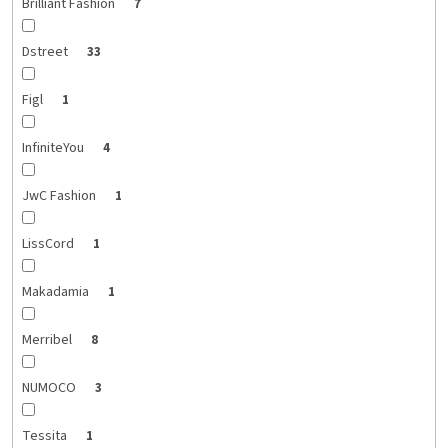
Brilliant Fashion
7
Dstreet
33
Figl
1
InfiniteYou
4
JwC Fashion
1
LissCord
1
Makadamia
1
Merribel
8
NUMOCO
3
Tessita
1