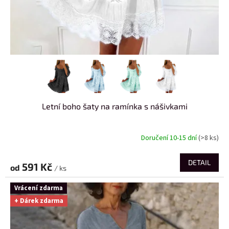
Letní boho šaty na ramínka s nášivkami
Doručení 10-15 dní
(>8 ks)
DETAIL
591 Kč
od
/ ks
Vrácení zdarma
+ Dárek zdarma