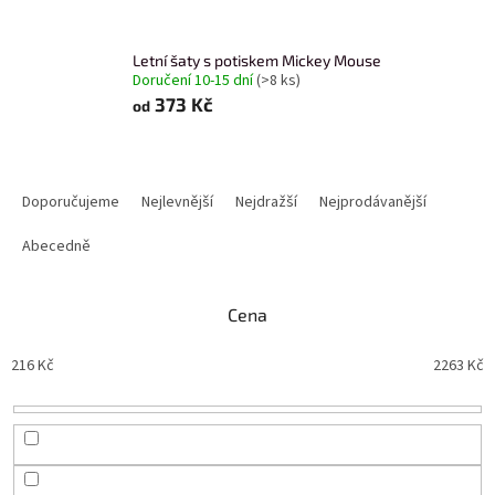
Letní šaty s potiskem Mickey Mouse
Doručení 10-15 dní
(>8 ks)
373 Kč
od
Ř
a
Doporučujeme
Nejlevnější
Nejdražší
Nejprodávanější
z
e
Abecedně
n
í
Cena
p
r
216
Kč
2263
Kč
o
d
u
k
t
ů