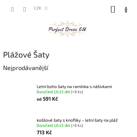
Přejít
NÁKUP
na
CZK
obsah
KOŠÍK
Plážové Šaty
Nejprodávanější
Letní boho šaty na ramínka s nášivkami
Doručení 10-15 dní
(>8 ks)
591 Kč
od
košilové šaty s knoflíky – letní šaty na pláž
Doručení 10-15 dní
(>8 ks)
713 Kč