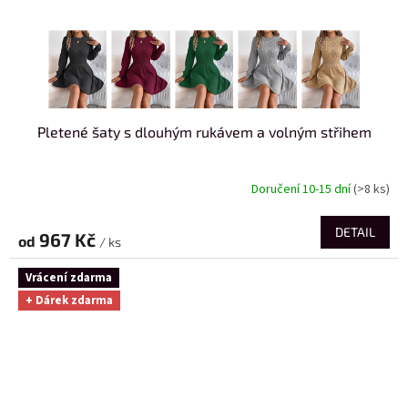
Pletené šaty s dlouhým rukávem a volným střihem
Doručení 10-15 dní
(>8 ks)
DETAIL
967 Kč
od
/ ks
Vrácení zdarma
+ Dárek zdarma