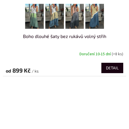
Boho dlouhé šaty bez rukávů volný střih
Doručení 10-15 dní
(>8 ks)
DETAIL
899 Kč
od
/ ks