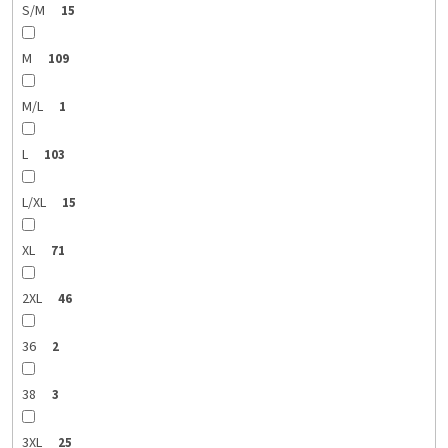
S/M
15
M
109
M/L
1
L
103
L/XL
15
XL
71
2XL
46
36
2
38
3
3XL
25