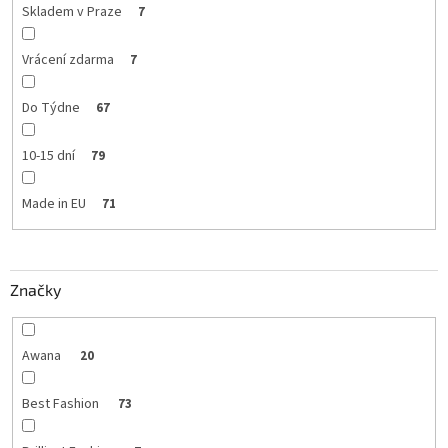
Skladem v Praze
7
Vrácení zdarma
7
Do Týdne
67
10-15 dní
79
Made in EU
71
Značky
Awana
20
Best Fashion
73