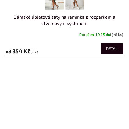
Dámské úpletové šaty na ramínka s rozparkem a
čtvercovým výstřihem
Doručení 10-15 dní
(>8 ks)
DETAIL
354 Kč
od
/ ks