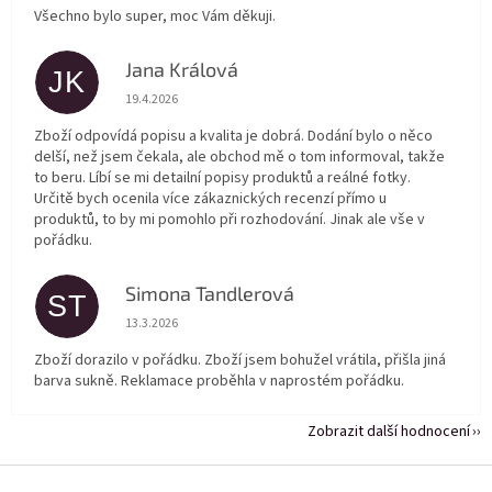
Všechno bylo super, moc Vám děkuji.
Jana Králová
JK
Hodnocení obchodu je 5 z 5 hvězdiček.
19.4.2026
Zboží odpovídá popisu a kvalita je dobrá. Dodání bylo o něco
delší, než jsem čekala, ale obchod mě o tom informoval, takže
to beru. Líbí se mi detailní popisy produktů a reálné fotky.
Určitě bych ocenila více zákaznických recenzí přímo u
produktů, to by mi pomohlo při rozhodování. Jinak ale vše v
pořádku.
Simona Tandlerová
ST
Hodnocení obchodu je 5 z 5 hvězdiček.
13.3.2026
Zboží dorazilo v pořádku. Zboží jsem bohužel vrátila, přišla jiná
barva sukně. Reklamace proběhla v naprostém pořádku.
Zobrazit další hodnocení
Z