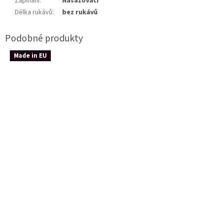
Zapínání
:
Nasazovací
Délka rukávů
:
bez rukávů
Made in EU