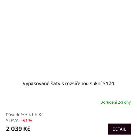
Vypasované šaty s rozšířenou sukní S424
Doručení 2-3 dny
3 466 Kč
–41 %
2 039 Kč
DETAIL